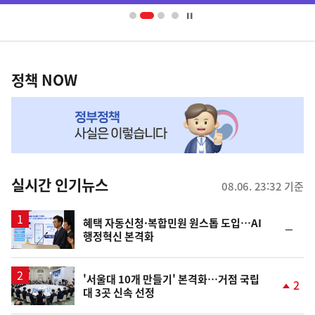
너
영
정
역
책
정책 NOW
NOW,
MY
맞
춤
뉴
실시간 인기뉴스
08.06. 23:32 기준
스
혜택 자동신청·복합민원 원스톱 도입…AI
순
행정혁신 본격화
위
동
일
'서울대 10개 만들기' 본격화…거점 국립
2
대 3곳 신속 선정
단
계