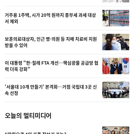
신,
스
오
거주용 1주택, 시가 20억 원까지 종부세 과세 대상
늘
서 제외
의
영
보훈의료대상자, 인근 병·의원 등 치매 치료비 지원
상
받을 수 있어
,
오
이 대통령 "한-칠레 FTA 개선…핵심광물 공급망 협
력 더욱 강화"
늘
의
'서울대 10개 만들기' 본격화…거점 국립대 3곳 신
사
속 선정
진
오늘의 멀티미디어