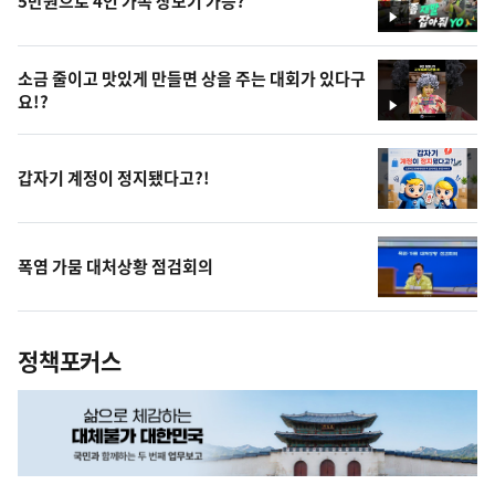
5만원으로 4인 가족 장보기 가능?
영
상
소금 줄이고 맛있게 만들면 상을 주는 대회가 있다구
요!?
영
상
갑자기 계정이 정지됐다고?!
폭염 가뭄 대처상황 점검회의
정책포커스