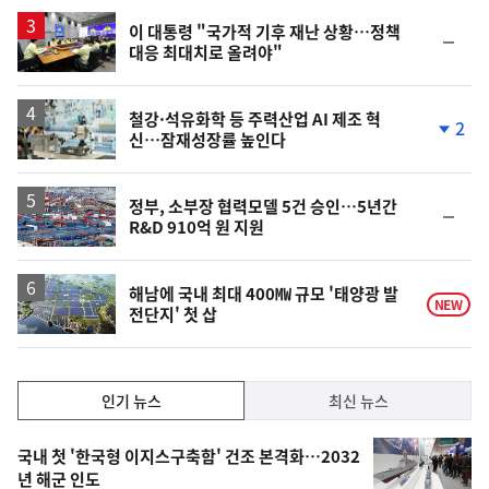
상
승
이 대통령 "국가적 기후 재난 상황…정책
순
대응 최대치로 올려야"
위
동
일
철강·석유화학 등 주력산업 AI 제조 혁
2
신…잠재성장률 높인다
단
계
하
락
정부, 소부장 협력모델 5건 승인…5년간
순
R&D 910억 원 지원
위
동
일
해남에 국내 최대 400㎿ 규모 '태양광 발
NEW
전단지' 첫 삽
인
인기 뉴스
최신 뉴스
기,
인
기
최
국내 첫 '한국형 이지스구축함' 건조 본격화…2032
뉴
년 해군 인도