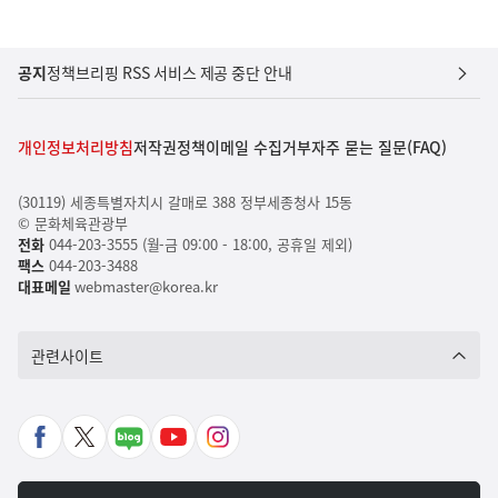
공지
정책브리핑 RSS 서비스 제공 중단 안내
개인정보처리방침
저작권정책
이메일 수집거부
자주 묻는 질문(FAQ)
(30119) 세종특별자치시 갈매로 388 정부세종청사 15동
© 문화체육관광부
전화
044-203-3555 (월-금 09:00 - 18:00, 공휴일 제외)
팩스
044-203-3488
대표메일
webmaster@korea.kr
관련사이트
페
X
네
유
인
이
바
이
튜
스
스
로
버
브
타