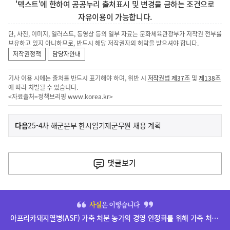
'텍스트'에 한하여 공공누리 출처표시 및 변경을 금하는 조건으로
자유이용이 가능합니다.
단, 사진, 이미지, 일러스트, 동영상 등의 일부 자료는 문화체육관광부가 저작권 전부를
보유하고 있지 아니하므로, 반드시 해당 저작권자의 허락을 받으셔야 합니다.
저작권정책
담당자안내
기사 이용 시에는 출처를 반드시 표기해야 하며, 위반 시
저작권법 제37조
및
제138조
에 따라 처벌될 수 있습니다.
<자료출처=정책브리핑
www.korea.kr
>
이
기
다음
25-4차 해군본부 한시임기제군무원 채용 계획
사
전
다
댓글
보기
음
기
히
사
단
아프리카돼지열병(ASF) 가축 처분 농가의 경영 안정화를 위해 가축 처분 보상금을 신속하게 지급하겠습니다.
배