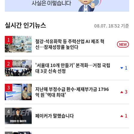
맞
춤
뉴
실시간 인기뉴스
08.07. 18:52 기준
스
철강·석유화학 등 주력산업 AI 제조 혁
NEW
신…잠재성장률 높인다
'서울대 10개 만들기' 본격화…거점 국립
1
대 3곳 신속 선정
단
계
하
락
지난해 부정수급 환수·제재부가금 1796
3
억 원 '역대 최대'
단
계
상
승
영
1
페이커가 말했습니다
상
단
계
상