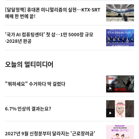
,
오
[달달정책] 휴대폰 미니멀리즘의 실현…KTX·SRT
예매 한 번에 끝!
늘
의
'국가 AI 컴퓨팅센터' 첫 삽…1만 5000장 규모
사
·2028년 완공
진
오늘의 멀티미디어
"뭐하세요" 수거하다 딱 걸렸다
영
상
6.7% 인상의 결과는요?
영
상
2027년 9월 신청분부터 달라지는 '근로장려금'