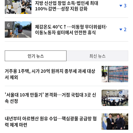
승
지방 신산업 창업 소득·법인세 최대
3
100% 감면…성장 지원 강화
단
계
하
락
체감온도 40°C↑…이동형 무더위쉼터·
2
이동노동자 쉼터에서 안전한 휴식
단
계
하
락
인
인기 뉴스
최신 뉴스
기,
인
기
최
거주용 1주택, 시가 20억 원까지 종부세 과세 대상
뉴
서 제외
신,
스
오
'서울대 10개 만들기' 본격화…거점 국립대 3곳 신
늘
속 선정
의
영
내년부터 아르헨산 원유 수입…핵심광물 공급망 협
상
력 체계 마련