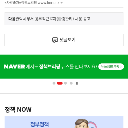
<자료출처=정책브리핑
www.korea.kr
>
이
기
다음
관악세무서 공무직근로자(환경관리) 채용 공고
사
전
다
댓글
보기
음
기
히
사
단
배
너
영
정
역
책
정책 NOW
NOW,
MY