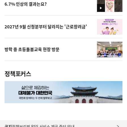
6.7% 인상의 결과는요?
영
상
2027년 9월 신청분부터 달라지는 '근로장려금'
방학 중 초등돌봄교육 현장 방문
정책포커스
공지
정책브리핑 RSS 서비스 제공 중단 안내