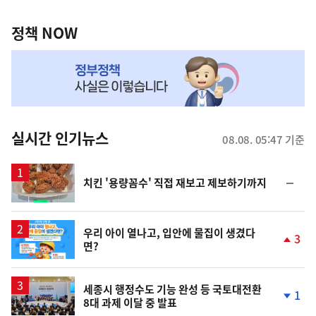
정
역
책
정책 NOW
NOW,
MY
맞
춤
뉴
실시간 인기뉴스
08.08. 05:47 기준
스
순
치킨 '용량꼼수' 직접 재보고 제보하기까지
위
동
일
우리 아이 열나고, 입안에 물집이 생겼다
3
면?
단
계
상
승
세종시 행정수도 기능 완성 등 국토대전환
1
8대 과제 이달 중 발표
단