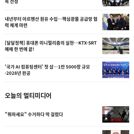
속 선정
의
영
내년부터 아르헨산 원유 수입…핵심광물 공급망 협
상
력 체계 마련
,
오
[달달정책] 휴대폰 미니멀리즘의 실현…KTX·SRT
예매 한 번에 끝!
늘
의
'국가 AI 컴퓨팅센터' 첫 삽…1만 5000장 규모
사
·2028년 완공
진
오늘의 멀티미디어
"뭐하세요" 수거하다 딱 걸렸다
영
상