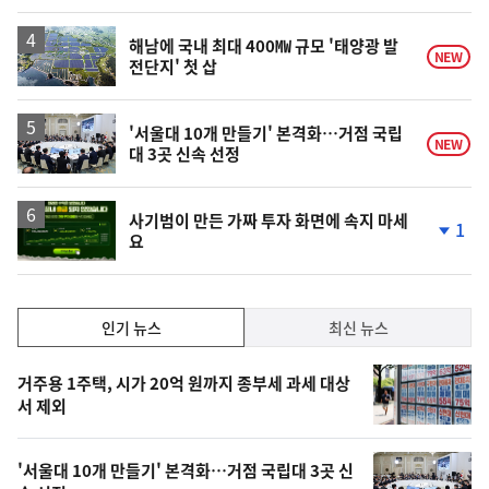
계
하
락
해남에 국내 최대 400㎿ 규모 '태양광 발
NEW
전단지' 첫 삽
'서울대 10개 만들기' 본격화…거점 국립
NEW
대 3곳 신속 선정
사기범이 만든 가짜 투자 화면에 속지 마세
1
요
단
계
하
락
인
인기 뉴스
최신 뉴스
기,
인
기
최
거주용 1주택, 시가 20억 원까지 종부세 과세 대상
뉴
서 제외
신,
스
오
'서울대 10개 만들기' 본격화…거점 국립대 3곳 신
늘