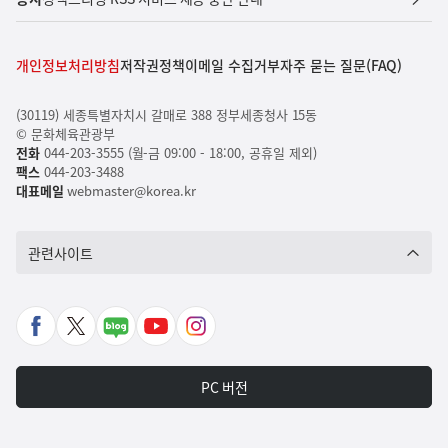
개인정보처리방침
저작권정책
이메일 수집거부
자주 묻는 질문(FAQ)
(30119) 세종특별자치시 갈매로 388 정부세종청사 15동
© 문화체육관광부
전화
044-203-3555 (월-금 09:00 - 18:00, 공휴일 제외)
팩스
044-203-3488
대표메일
webmaster@korea.kr
관련사이트
페
X
네
유
인
이
바
이
튜
스
스
로
버
브
타
PC 버전
북
가
포
바
그
바
기
스
로
램
로
트
가
바