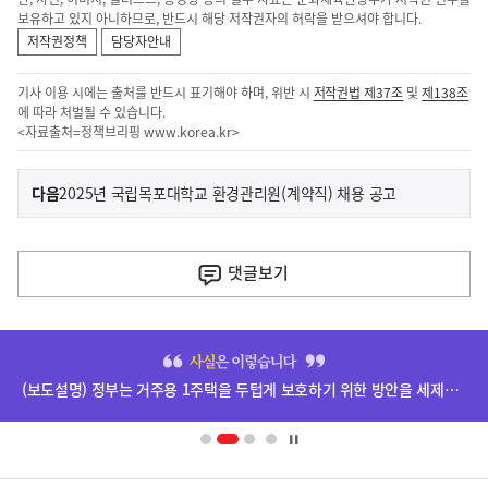
보유하고 있지 아니하므로, 반드시 해당 저작권자의 허락을 받으셔야 합니다.
저작권정책
담당자안내
기사 이용 시에는 출처를 반드시 표기해야 하며, 위반 시
저작권법 제37조
및
제138조
에 따라 처벌될 수 있습니다.
<자료출처=정책브리핑
www.korea.kr
>
이
기
다음
2025년 국립목포대학교 환경관리원(계약직) 채용 공고
사
전
다
댓글
보기
음
기
히
사
단
(보도설명) 정부는 거주용 1주택을 두텁게 보호하기 위한 방안을 세제개편안에 담았습니다.
배
너
영