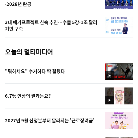
·2028년 완공
늘
의
3대 메가프로젝트 신속 추진…수출 5강·1조 달러
사
기반 구축
진
오늘의 멀티미디어
"뭐하세요" 수거하다 딱 걸렸다
영
상
6.7% 인상의 결과는요?
영
상
2027년 9월 신청분부터 달라지는 '근로장려금'