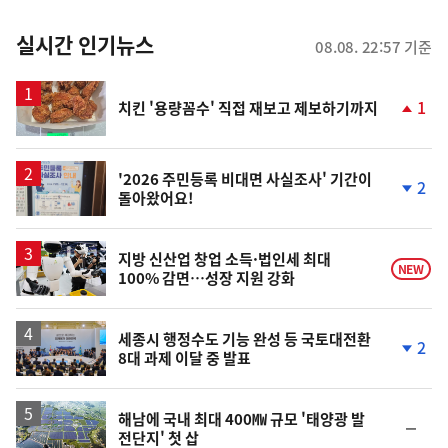
춤
뉴
실시간 인기뉴스
08.08. 22:57 기준
스
1
치킨 '용량꼼수' 직접 재보고 제보하기까지
단
계
상
승
'2026 주민등록 비대면 사실조사' 기간이
2
돌아왔어요!
단
계
하
락
지방 신산업 창업 소득·법인세 최대
NEW
100% 감면…성장 지원 강화
세종시 행정수도 기능 완성 등 국토대전환
2
8대 과제 이달 중 발표
단
계
하
락
해남에 국내 최대 400㎿ 규모 '태양광 발
순
전단지' 첫 삽
위