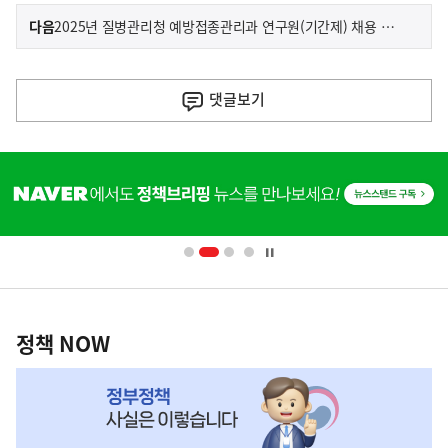
이
기
다음
2025년 질병관리청 예방접종관리과 연구원(기간제) 채용 서류전형 합격자 발표 및 면접전형 안내
사
전
다
댓글
보기
음
기
히
사
단
배
너
영
정
역
책
정책 NOW
NOW,
MY
맞