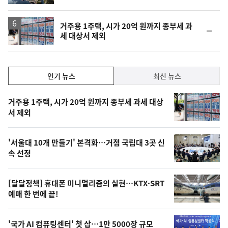
동
일
거주용 1주택, 시가 20억 원까지 종부세 과
순
세 대상서 제외
위
동
일
인
인기 뉴스
최신 뉴스
기,
인
기
최
거주용 1주택, 시가 20억 원까지 종부세 과세 대상
뉴
서 제외
신,
스
오
'서울대 10개 만들기' 본격화…거점 국립대 3곳 신
늘
속 선정
의
영
[달달정책] 휴대폰 미니멀리즘의 실현…KTX·SRT
상
예매 한 번에 끝!
,
오
'국가 AI 컴퓨팅센터' 첫 삽…1만 5000장 규모