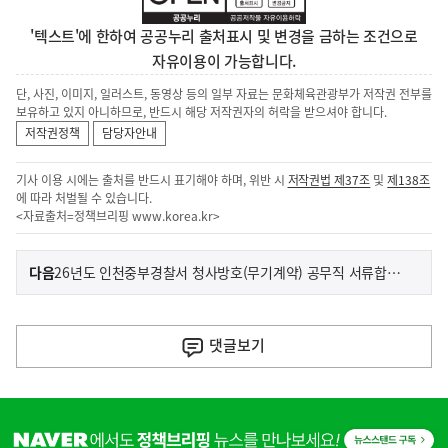
'텍스트'에 한하여 공공누리 출처표시 및 변경을 금하는 조건으로
자유이용이 가능합니다.
단, 사진, 이미지, 일러스트, 동영상 등의 일부 자료는 문화체육관광부가 저작권 전부를
보유하고 있지 아니하므로, 반드시 해당 저작권자의 허락을 받으셔야 합니다.
저작권정책
담당자안내
기사 이용 시에는 출처를 반드시 표기해야 하며, 위반 시
저작권법 제37조
및
제138조
에 따라 처벌될 수 있습니다.
<자료출처=정책브리핑
www.korea.kr
>
이
기
다음
26년도 인천중부경찰서 청사방호(무기계약) 공무직 서류합격자 및 면접일정 공고
사
전
다
댓글
보기
음
기
히
사
단