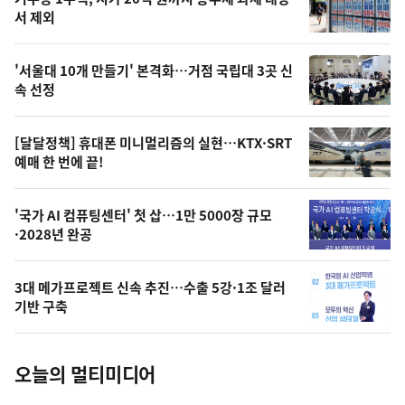
최
뉴
서 제외
신,
스
오
'서울대 10개 만들기' 본격화…거점 국립대 3곳 신
늘
속 선정
의
영
[달달정책] 휴대폰 미니멀리즘의 실현…KTX·SRT
상
예매 한 번에 끝!
,
오
'국가 AI 컴퓨팅센터' 첫 삽…1만 5000장 규모
·2028년 완공
늘
의
3대 메가프로젝트 신속 추진…수출 5강·1조 달러
사
기반 구축
진
오늘의 멀티미디어