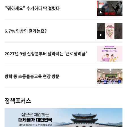
"뭐하세요" 수거하다 딱 걸렸다
영
상
6.7% 인상의 결과는요?
영
상
2027년 9월 신청분부터 달라지는 '근로장려금'
방학 중 초등돌봄교육 현장 방문
정책포커스