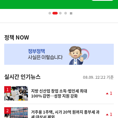
배
너
영
정
역
책
정책 NOW
NOW,
MY
맞
춤
뉴
실시간 인기뉴스
08.09. 22:22 기준
스
지방 신산업 창업 소득·법인세 최대
1
100% 감면…성장 지원 강화
단
계
상
승
거주용 1주택, 시가 20억 원까지 종부세 과
1
세 대상서 제외