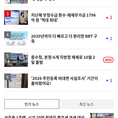
단
계
상
승
지난해 부정수급 환수·제재부가금 1796
2
억 원 '역대 최대'
단
계
상
승
2030년까지 더 빠르고 더 편리한 BRT 구
1
축
단
계
하
락
중수청, 본청·6개 지방청 체제로 10월 2
NEW
일 출범
'2026 주민등록 비대면 사실조사' 기간이
5
돌아왔어요!
단
계
하
락
인
인기 뉴스
최신 뉴스
기,
인
기
거주용 1주택, 시가 20억 원까지 종부세 과세 대상