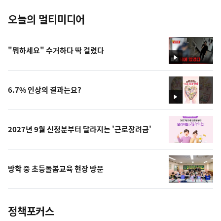
오늘의 멀티미디어
"뭐하세요" 수거하다 딱 걸렸다
영
상
6.7% 인상의 결과는요?
영
상
2027년 9월 신청분부터 달라지는 '근로장려금'
방학 중 초등돌봄교육 현장 방문
정책포커스