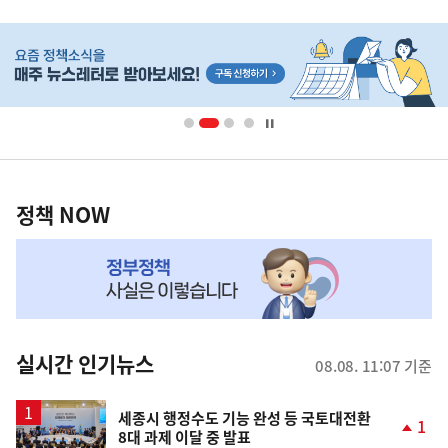
기
히
사
단
배
너
영
정
역
책
정책 NOW
NOW,
MY
맞
춤
뉴
실시간 인기뉴스
08.08. 11:07 기준
스
세종시 행정수도 기능 완성 등 국토대전환
1
8대 과제 이달 중 발표
단