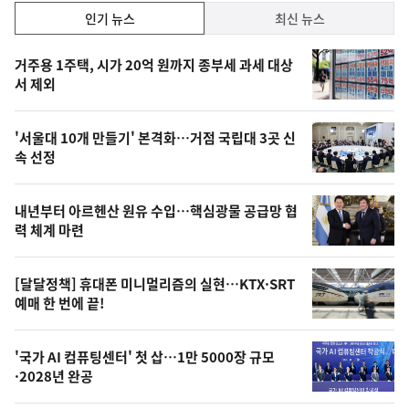
인
인기 뉴스
최신 뉴스
기,
인
기
최
거주용 1주택, 시가 20억 원까지 종부세 과세 대상
뉴
서 제외
신,
스
오
'서울대 10개 만들기' 본격화…거점 국립대 3곳 신
늘
속 선정
의
영
내년부터 아르헨산 원유 수입…핵심광물 공급망 협
상
력 체계 마련
,
오
[달달정책] 휴대폰 미니멀리즘의 실현…KTX·SRT
예매 한 번에 끝!
늘
의
'국가 AI 컴퓨팅센터' 첫 삽…1만 5000장 규모
사
·2028년 완공
진