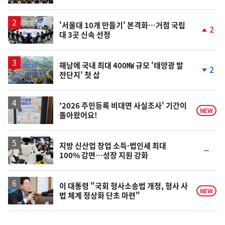
계
상
승
'서울대 10개 만들기' 본격화…거점 국립
2
대 3곳 신속 선정
단
계
상
승
해남에 국내 최대 400㎿ 규모 '태양광 발
2
전단지' 첫 삽
단
계
하
락
'2026 주민등록 비대면 사실조사' 기간이
NEW
돌아왔어요!
지방 신산업 창업 소득·법인세 최대
순
100% 감면…성장 지원 강화
위
동
일
이 대통령 "국회 형사소송법 개정, 형사 사
NEW
법 체계 정상화 단초 마련"