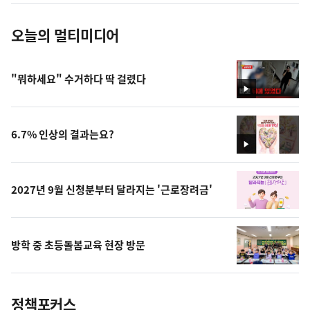
오늘의 멀티미디어
"뭐하세요" 수거하다 딱 걸렸다
영
상
6.7% 인상의 결과는요?
영
상
2027년 9월 신청분부터 달라지는 '근로장려금'
방학 중 초등돌봄교육 현장 방문
정책포커스