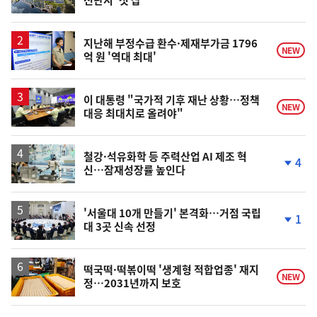
전단지' 첫 삽
단
계
상
승
지난해 부정수급 환수·제재부가금 1796
NEW
억 원 '역대 최대'
이 대통령 "국가적 기후 재난 상황…정책
NEW
대응 최대치로 올려야"
철강·석유화학 등 주력산업 AI 제조 혁
4
신…잠재성장률 높인다
단
계
하
락
'서울대 10개 만들기' 본격화…거점 국립
1
대 3곳 신속 선정
단
계
하
락
떡국떡·떡볶이떡 '생계형 적합업종' 재지
NEW
정…2031년까지 보호