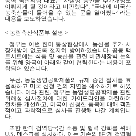
동혁 국민의힘 대표는 사실상 농산물 추가개방도
이뤄
지게 될 것이라고 비판했다
", "
국내에 미국산
농축산물이 들어올 수 있는 문을 열어줬다
"
라는
내용을 보도하였습니다
.
<
농림축산식품부 설명
>
정부는 이번 한미 통상협상에서 농산물 추가 시
장개방이 없도록 철저히
방어하였습니다
.
공동 팩
트시트에는 식품 및 농산물 관련 비관세장벽 논의
를
위해 양국이 아래와 같이 협력한다는 내용이 포
함되어 있습니다
.
우선
,
농업생명공학제품의 규제 승인 절차를 효
율화하고 미국 신청 건의 지연을 해소하기로 하였
습니다
.
이와 관련
,
정부는 농업생명공학제품 관련
위해성 심사절차에 대한 가이드라인을 마련하여
절차를 개선하고
,
미국이
신청한 품목에 대해 객관
적이고 과학적으로 심사를 진행해 나갈 계획입니
다
.
또한 한미 검역당국간 소통 및 협력 강화를 위해
U.S.
데스크를 설치하며
,
이는 기존의
8
단계 검역협