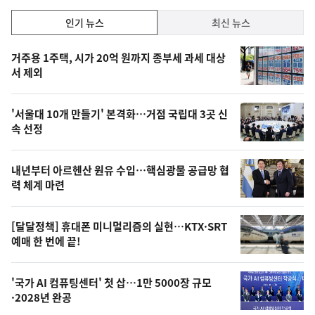
인
인기 뉴스
최신 뉴스
기,
인
기
최
거주용 1주택, 시가 20억 원까지 종부세 과세 대상
뉴
서 제외
신,
스
오
'서울대 10개 만들기' 본격화…거점 국립대 3곳 신
늘
속 선정
의
영
내년부터 아르헨산 원유 수입…핵심광물 공급망 협
상
력 체계 마련
,
오
[달달정책] 휴대폰 미니멀리즘의 실현…KTX·SRT
예매 한 번에 끝!
늘
의
'국가 AI 컴퓨팅센터' 첫 삽…1만 5000장 규모
사
·2028년 완공
진