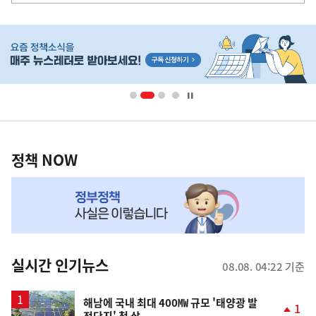
히
단
배
너
영
정
역
책
정책 NOW
NOW,
MY
맞
춤
뉴
실시간 인기뉴스
08.08. 04:22 기준
스
해남에 국내 최대 400㎿ 규모 '태양광 발
1