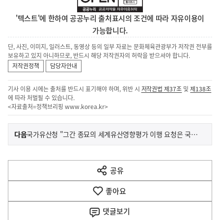
'텍스트'에 한하여 공공누리 출처표시의 조건에 따라 자유이용이
가능합니다.
단, 사진, 이미지, 일러스트, 동영상 등의 일부 자료는 문화체육관광부가 저작권 전부를
보유하고 있지 아니하므로, 반드시 해당 저작권자의 허락을 받으셔야 합니다.
저작권정책
담당자안내
기사 이용 시에는 출처를 반드시 표기해야 하며, 위반 시
저작권법 제37조
및
제138조
에 따라 처벌될 수 있습니다.
<자료출처=정책브리핑
www.korea.kr
>
이
기
다음
국가유산청 "그간 종묘의 세계유산영향평가 이행 요청은 국제적 기준에 근거한 것"
사
전
다
공유
열
음
기
좋아요
기
사
댓글
보기