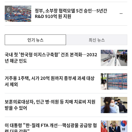
정부, 소부장 협력모델 5건 승인…5년간
순
R&D 910억 원 지원
위
동
일
인
인기 뉴스
최신 뉴스
기,
인
기
최
국내 첫 '한국형 이지스구축함' 건조 본격화…2032
뉴
년 해군 인도
신,
스
오
거주용 1주택, 시가 20억 원까지 종부세 과세 대상
늘
서 제외
의
영
보훈의료대상자, 인근 병·의원 등 치매 치료비 지원
상
받을 수 있어
,
오
이 대통령 "한-칠레 FTA 개선…핵심광물 공급망 협
력 더욱 강화"