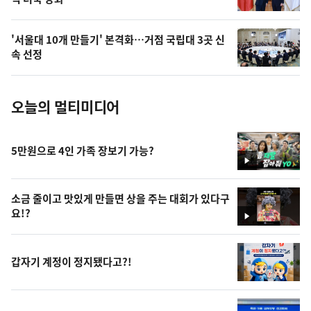
늘
의
'서울대 10개 만들기' 본격화…거점 국립대 3곳 신
사
속 선정
진
오늘의 멀티미디어
5만원으로 4인 가족 장보기 가능?
영
상
소금 줄이고 맛있게 만들면 상을 주는 대회가 있다구
요!?
영
상
갑자기 계정이 정지됐다고?!