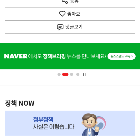
공유
열
음
기
좋아요
기
사
댓글
보기
히
단
배
너
영
정
역
책
정책 NOW
NOW,
MY
맞