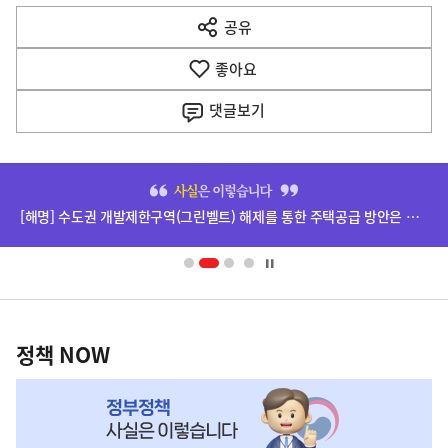
다
공유
열
음
기
좋아요
기
사
댓글
보기
히
단
[해명] 수도권 개발제한구역(그린벨트) 해제를 통한 주택공급 방안은 확정된 바 없습니다.
배
너
영
정
역
책
정책 NOW
NOW,
MY
맞