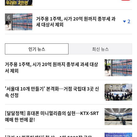
상
거주용 1주택, 시가 20억 원까지 종부세 과
2
세 대상서 제외
단
계
하
락
인
인기 뉴스
최신 뉴스
기,
인
기
최
거주용 1주택, 시가 20억 원까지 종부세 과세 대상
뉴
서 제외
신,
스
오
'서울대 10개 만들기' 본격화…거점 국립대 3곳 신
늘
속 선정
의
영
[달달정책] 휴대폰 미니멀리즘의 실현…KTX·SRT
상
예매 한 번에 끝!
,