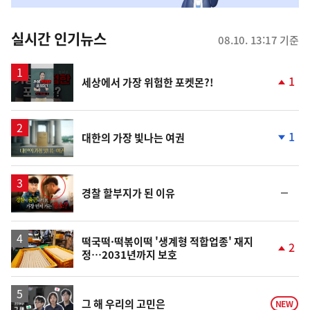
춤
뉴
실시간 인기뉴스
08.10. 13:17 기준
스
영
1
세상에서 가장 위험한 포켓몬?!
상
단
계
상
승
영
1
대한의 가장 빛나는 여권
상
단
계
하
락
영
순
경찰 할부지가 된 이유
상
위
동
일
떡국떡·떡볶이떡 '생계형 적합업종' 재지
2
정…2031년까지 보호
단
계
상
승
영
그 해 우리의 고민은
NEW