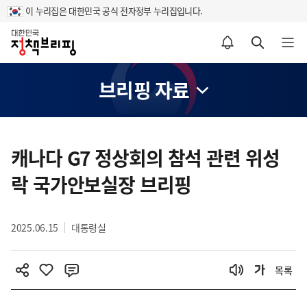
이 누리집은 대한민국 공식 전자정부 누리집입니다.
홈
알림설정 바로가기
검색 바로가기
메뉴 열기
브리핑 자료
콘
텐
캐나다 G7 정상회의 참석 관련 위성
츠
락 국가안보실장 브리핑
영
역
2025.06.15
대통령실
목록