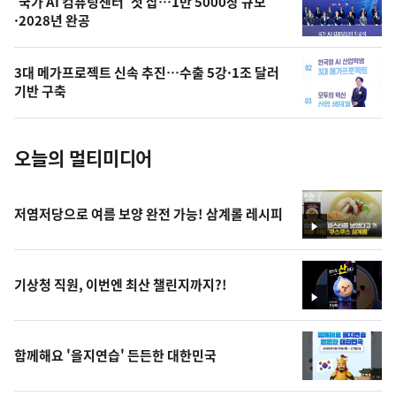
오
'국가 AI 컴퓨팅센터' 첫 삽…1만 5000장 규모
·2028년 완공
늘
의
3대 메가프로젝트 신속 추진…수출 5강·1조 달러
사
기반 구축
진
오늘의 멀티미디어
저염저당으로 여름 보양 완전 가능! 삼계롤 레시피
영
상
기상청 직원, 이번엔 최산 챌린지까지?!
영
상
함께해요 '을지연습' 든든한 대한민국