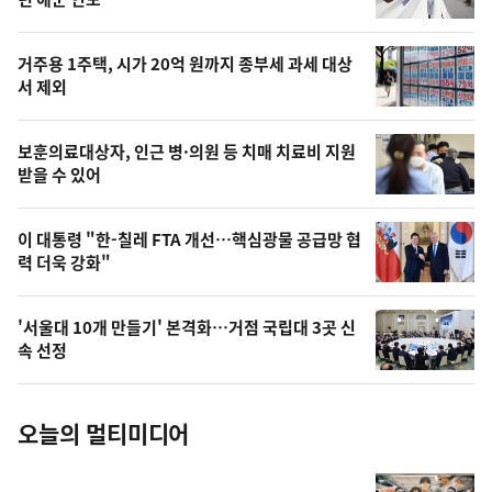
뉴
신,
스
오
거주용 1주택, 시가 20억 원까지 종부세 과세 대상
늘
서 제외
의
영
보훈의료대상자, 인근 병·의원 등 치매 치료비 지원
상
받을 수 있어
,
오
이 대통령 "한-칠레 FTA 개선…핵심광물 공급망 협
력 더욱 강화"
늘
의
'서울대 10개 만들기' 본격화…거점 국립대 3곳 신
사
속 선정
진
오늘의 멀티미디어