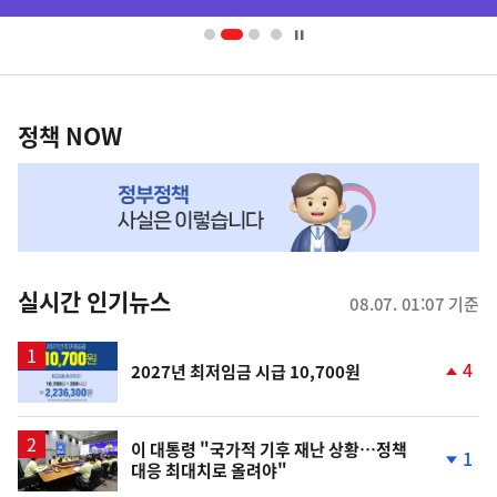
배
너
영
정
역
책
정책 NOW
NOW,
MY
맞
춤
뉴
실시간 인기뉴스
08.07. 01:07 기준
스
4
2027년 최저임금 시급 10,700원
단
계
상
승
이 대통령 "국가적 기후 재난 상황…정책
1
대응 최대치로 올려야"
단