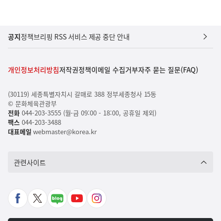
공지
정책브리핑 RSS 서비스 제공 중단 안내
개인정보처리방침
저작권정책
이메일 수집거부
자주 묻는 질문(FAQ)
(30119) 세종특별자치시 갈매로 388 정부세종청사 15동
© 문화체육관광부
전화
044-203-3555 (월-금 09:00 - 18:00, 공휴일 제외)
팩스
044-203-3488
대표메일
webmaster@korea.kr
관련사이트
페
X
네
유
인
이
바
이
튜
스