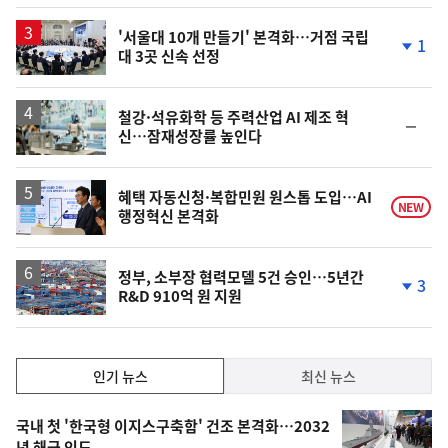
계
하
락
'서울대 10개 만들기' 본격화…거점 국립
1
대 3곳 신속 선정
단
계
하
락
철강·석유화학 등 주력산업 AI 제조 혁
순
신…잠재성장률 높인다
위
동
일
혜택 자동신청·복합민원 원스톱 도입…AI
NEW
행정혁신 본격화
정부, 소부장 협력모델 5건 승인…5년간
3
R&D 910억 원 지원
단
계
하
락
인
인기 뉴스
최신 뉴스
기,
인
기
최
국내 첫 '한국형 이지스구축함' 건조 본격화…2032
년 해군 인도