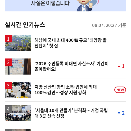
맞
춤
뉴
실시간 인기뉴스
08.07. 20:27 기준
스
해남에 국내 최대 400㎿ 규모 '태양광 발
순
전단지' 첫 삽
위
동
일
'2026 주민등록 비대면 사실조사' 기간이
1
돌아왔어요!
단
계
상
승
지방 신산업 창업 소득·법인세 최대
NEW
100% 감면…성장 지원 강화
'서울대 10개 만들기' 본격화…거점 국립
2
대 3곳 신속 선정
단
계
하