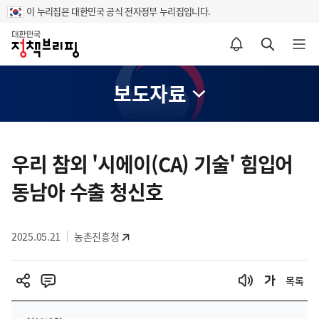
이 누리집은 대한민국 공식 전자정부 누리집입니다.
홈
알림설정 바로가기
검색 바로가기
메뉴 열기
보도자료
콘
텐
우리 참외 '시에이(CA) 기술' 힘입어
츠
동남아 수출 청신호
영
역
2025.05.21
농촌진흥청
목록