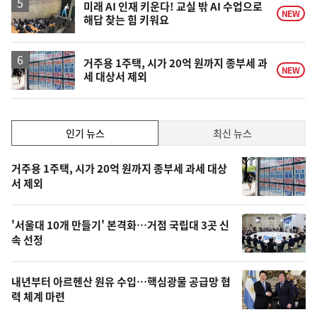
락
미래 AI 인재 키운다! 교실 밖 AI 수업으로
NEW
해답 찾는 힘 키워요
거주용 1주택, 시가 20억 원까지 종부세 과
NEW
세 대상서 제외
인
인기 뉴스
최신 뉴스
기,
인
기
최
거주용 1주택, 시가 20억 원까지 종부세 과세 대상
뉴
서 제외
신,
스
오
'서울대 10개 만들기' 본격화…거점 국립대 3곳 신
늘
속 선정
의
영
내년부터 아르헨산 원유 수입…핵심광물 공급망 협
상
력 체계 마련