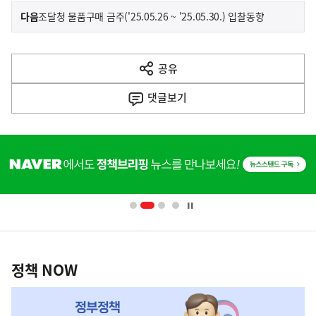
이
기
다음
조달청 물품구매 금주('25.05.26 ~ '25.05.30.) 입찰동향
사
전
다
공유
열
음
기
댓글
보기
기
사
히
단
배
너
영
정
역
책
정책 NOW
NOW,
MY