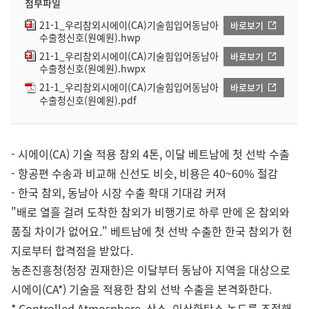
첨부파일
21-1_우리참외시에이(CA)기술힘입어동남아
바로보기
수출청신호(원예원).hwp
21-1_우리참외시에이(CA)기술힘입어동남아
바로보기
수출청신호(원예원).hwpx
21-1_우리참외시에이(CA)기술힘입어동남아
바로보기
수출청신호(원예원).pdf
- 시에이(CA) 기술 적용 참외 4톤, 이달 베트남에 첫 선박 수출
- 항공편 수송과 비교해 신선도 비슷, 비용은 40~60% 절감
- 한국 참외, 동남아 시장 수출 확대 기대감 커져
"배로 열흘 걸려 도착한 참외가 비행기로 하루 만에 온 참외와
품질 차이가 없어요." 베트남에 첫 선박 수출한 한국 참외가 현
지로부터 합격점을 받았다.
농촌진흥청(청장 권재한)은 이달부터 동남아 지역을 대상으로
시에이(CA*) 기술을 적용한 참외 선박 수출을 본격화한다.
* Controlled Atmosphere. 산소, 이산화탄소 농도를 조절해