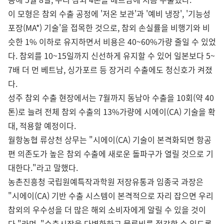
이 모형은 참외 수출 공정에 '저온 보관'과 '예비 냉장', '기능성
포장(MA*) 기술'을 접목한 것으로, 참외 손실률을 비행기와 비
슷한 1% 이하로 유지하면서 비용은 40~60%가량 줄일 수 있었
다. 참외를 10~15일까지 신선하게 유지할 수 있어 일본보다 5~
7배 더 먼 베트남, 싱가포르 등 장거리 수출에도 청신호가 켜졌
다.
성주 참외 수출 현장에서는 7월까지 동남아 수출을 10회(약 40
톤)로 늘려 전체 참외 수출의 13%가량에 시에이(CA) 기술을 확
대, 적용할 예정이다.
월항농협 류상천 상무는 "시에이(CA) 기술이 본격화되면 항공
편 의존도가 높은 참외 수출에 새로운 돌파구가 열릴 것으로 기
대한다."라고 말했다.
농촌진흥청 국립원예특작과학원 저장유통과 임종국 과장은
"시에이(CA) 기반 수출 시스템이 본격적으로 자리 잡으면 우리
참외의 우수성을 더 많은 해외 소비자에게 알릴 수 있을 것이
다."라며, "수출시장을 다변화하고 물류비를 절감할 수 있도록