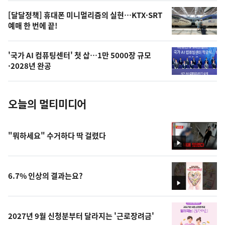
,
오
[달달정책] 휴대폰 미니멀리즘의 실현…KTX·SRT
예매 한 번에 끝!
늘
의
'국가 AI 컴퓨팅센터' 첫 삽…1만 5000장 규모
사
·2028년 완공
진
오늘의 멀티미디어
"뭐하세요" 수거하다 딱 걸렸다
영
상
6.7% 인상의 결과는요?
영
상
2027년 9월 신청분부터 달라지는 '근로장려금'