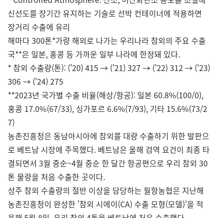
신선도를 장기간 유지하는 기술로 선박 컨테이너에 적용하면
장거리 수출에 유리
해마다 300톤*가량 해외로 나가는 우리나라 참외의 주요 수출
국**은 일본, 홍콩 등 가까운 일부 나라에 한정돼 있다.
* 참외 수출량(톤): ('20) 415 → ('21) 327 → ('22) 312 → ('23)
306 → ('24) 275
**2023년 국가별 수출 비율(해상/항공): 일본 60.8%(100/0),
홍콩 17.0%(67/33), 싱가포르 6.6%(7/93), 기타 15.6%(73/2
7)
농촌진흥청은 동남아시아에 참외를 대량 수출하기 위한 발판으
로 베트남 시장에 주목했다. 베트남은 올해 검역 요건이 최종 타
결되면서 3월 중순~4월 중순 한 달간 항공편으로 우리 참외 30
톤 물량을 처음 수출한 곳이다.
성주 참외 수출량의 절반 이상을 담당하는 월항농협은 지난해
농촌진흥청이 완성한 '참외 시에이(CA) 수출 모형(모델)'을 적
용해 5월 8일, 우리 참외 4톤을 베트남에 처음 수출했다.