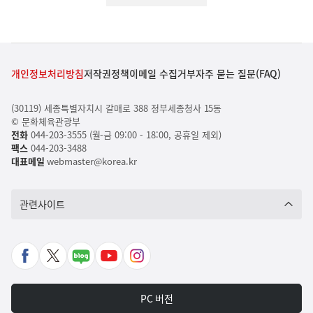
개인정보처리방침
저작권정책
이메일 수집거부
자주 묻는 질문(FAQ)
(30119) 세종특별자치시 갈매로 388 정부세종청사 15동
© 문화체육관광부
전화
044-203-3555 (월-금 09:00 - 18:00, 공휴일 제외)
팩스
044-203-3488
대표메일
webmaster@korea.kr
관련사이트
페
X
네
유
인
이
바
이
튜
스
스
로
버
브
타
PC 버전
북
가
포
바
그