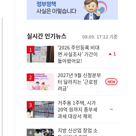
실시간 인기뉴스
08.09. 17:12 기준
'2026 주민등록 비대
1
면 사실조사' 기간이
단
돌아왔어요!
계
상
승
2027년 9월 신청분부
터 달라지는 '근로장
NEW
려금'
거주용 1주택, 시가
순
20억 원까지 종부세
위
과세 대상서 제외
동
일
지방 신산업 창업 소