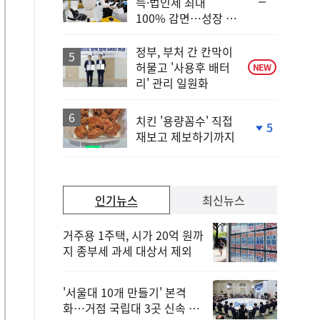
순
득·법인세 최대
위
100% 감면…성장 지
동
원 강화
일
정부, 부처 간 칸막이
허물고 '사용후 배터
NEW
리' 관리 일원화
치킨 '용량꼼수' 직접
5
재보고 제보하기까지
단
계
하
락
인기뉴스
최신뉴스
거주용 1주택, 시가 20억 원까
지 종부세 과세 대상서 제외
'서울대 10개 만들기' 본격
화…거점 국립대 3곳 신속 선