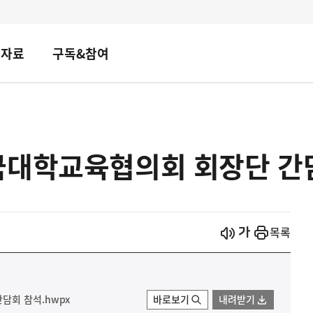
책자료
구독&참여
국대학교육협의회 회장단 간
시작
열기
목록
담회 참석.hwpx
바로보기
내려받기