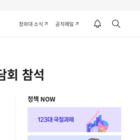
알
청와대 소식
공직메일
림
상
ON
세
검
색
담회 참석
정책 NOW