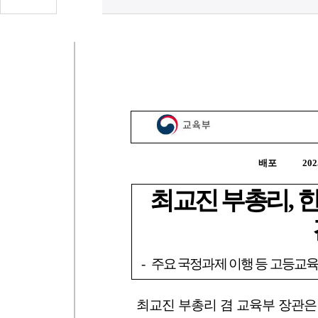
글
수
(클
릭
시
댓
글
로
이
동)