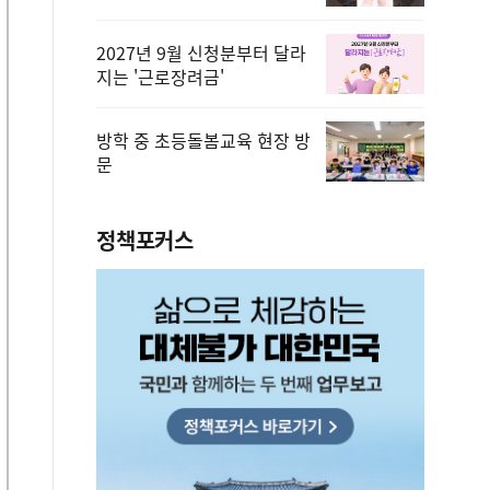
2027년 9월 신청분부터 달라
지는 '근로장려금'
방학 중 초등돌봄교육 현장 방
문
정책포커스