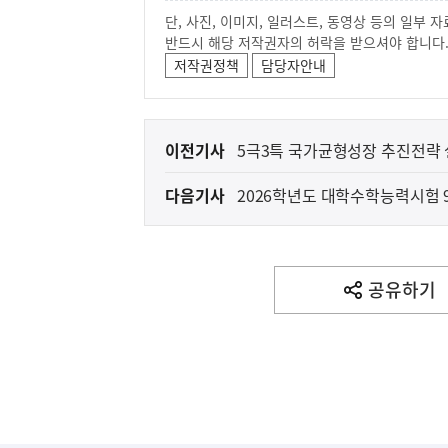
단, 사진, 이미지, 일러스트, 동영상 등의 일부
반드시 해당 저작권자의 허락을 받으셔야 합니다
저작권정책
담당자안내
이
이전기사
5극3특 국가균형성장 추진전략 
전
다음기사
2026학년도 대학수학능력시험 
다
음
기
사
공유하기
열
기
영
역