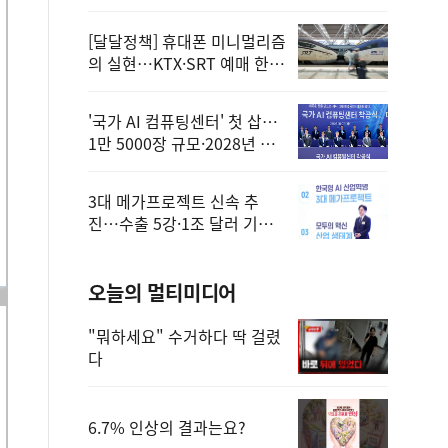
정
[달달정책] 휴대폰 미니멀리즘
의 실현…KTX·SRT 예매 한
번에 끝!
'국가 AI 컴퓨팅센터' 첫 삽…
1만 5000장 규모·2028년 완
공
3대 메가프로젝트 신속 추
진…수출 5강·1조 달러 기반
구축
오늘의 멀티미디어
"뭐하세요" 수거하다 딱 걸렸
다
6.7% 인상의 결과는요?