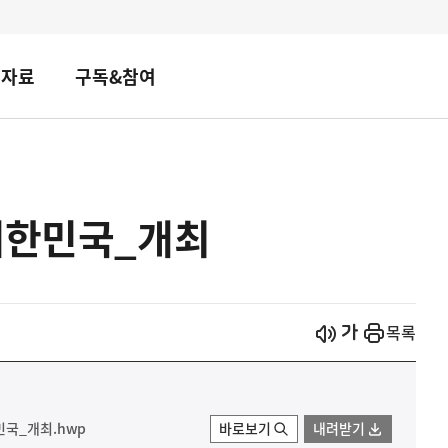
책자료
구독&참여
대한민국_개최
시작
열기
목록
민국_개최.hwp
바로보기
내려받기