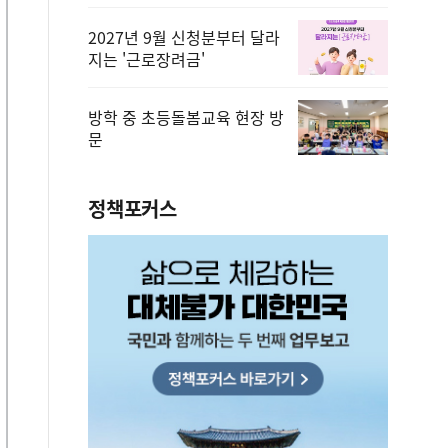
2027년 9월 신청분부터 달라
지는 '근로장려금'
방학 중 초등돌봄교육 현장 방
문
정책포커스