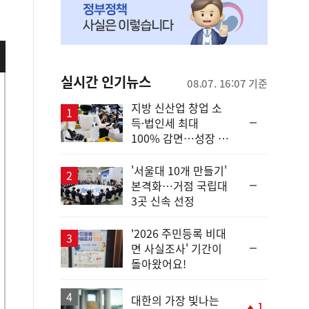
실시간 인기뉴스
08.07. 16:07 기준
지방 신산업 창업 소
순
득·법인세 최대
위
100% 감면…성장 지
동
원 강화
일
'서울대 10개 만들기'
순
본격화…거점 국립대
위
3곳 신속 선정
동
일
'2026 주민등록 비대
순
면 사실조사' 기간이
위
돌아왔어요!
동
일
대한의 가장 빛나는
1