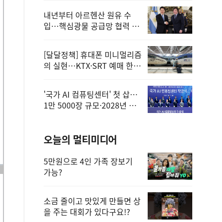
내년부터 아르헨산 원유 수
입…핵심광물 공급망 협력 체
계 마련
[달달정책] 휴대폰 미니멀리즘
의 실현…KTX·SRT 예매 한
번에 끝!
'국가 AI 컴퓨팅센터' 첫 삽…
1만 5000장 규모·2028년 완
공
오늘의 멀티미디어
5만원으로 4인 가족 장보기
가능?
소금 줄이고 맛있게 만들면 상
을 주는 대회가 있다구요!?