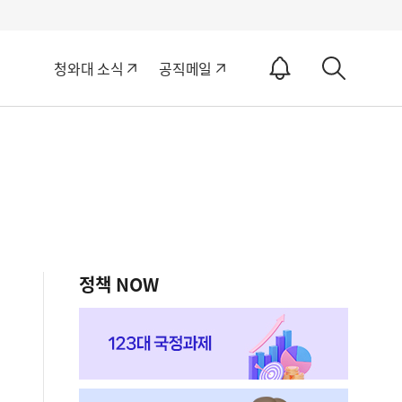
알
청와대 소식
공직메일
림
상
ON
세
검
색
정책 NOW