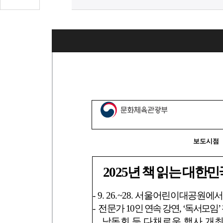
글
수
(클
릭
시
댓
글
로
이
동)