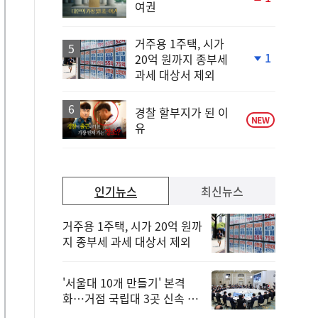
여권
단
계
상
거주용 1주택, 시가
승
1
20억 원까지 종부세
단
과세 대상서 제외
계
하
락
경찰 할부지가 된 이
NEW
유
인기뉴스
최신뉴스
거주용 1주택, 시가 20억 원까
지 종부세 과세 대상서 제외
'서울대 10개 만들기' 본격
화…거점 국립대 3곳 신속 선
정