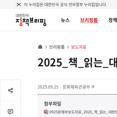
이 누리집은 대한민국 공식 전자정부 누리집입니다.
뉴스
브리핑룸
정
대
한
민
국
정
사
브리핑룸
보도자료
책
홈
브
이
으
2025_책_읽는_
콘
리
트
로
핑
텐
이
츠
동
영
경
2025.09.25
문화체육관광부
역
로
공
유
첨부파일
열
기
0925문체부보도자료_2025_책_읽는_대한
댓