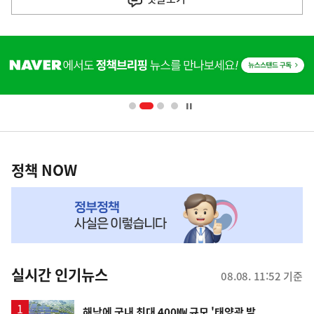
기
사
히
단
배
너
영
정
역
책
정책 NOW
NOW,
MY
맞
춤
뉴
실시간 인기뉴스
08.08. 11:52 기준
스
해남에 국내 최대 400㎿ 규모 '태양광 발