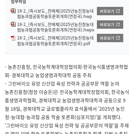
첨부파일
18-2_(즉시보도_전매체)2025년농진청농대
바로보기
협농과협공동학술토론회개최(연정국).hwp
18-2_(즉시보도_전매체)2025년농진청농대
바로보기
협농과협공동학술토론회개최(연정국).hwpx
18-2_(즉시보도_전매체)2025년농진청농대
바로보기
협농과협공동학술토론회개최(연정국).pdf
- 농촌진흥청, 전국농학계대학장협의회·한국농식품생명과학협
회· 경북대학교 농업생명과학대학 공동 주최
- 그린바이오 유망 신산업 육성 전략과 공공부문 역할 논의
농촌진흥청(청장 이승돈)은 전국농학계대학장협의회, 한국농식
품생명과학협회, 경북대학교 농업생명과학대학과 공동으로 9
월 18일, 경북대학교 글로벌플라자 효석홀에서 '2025년 농진
청-농대협-농과협 공동 학술 토론회(심포지엄)'을 개최했다.
'그린바이오 유망 신산업 육성 전략 및 공공부문의 역할'을 주제
로 열린 이번 학술 토론회에는 농촌진흥청과 학계, 지방 농촌진