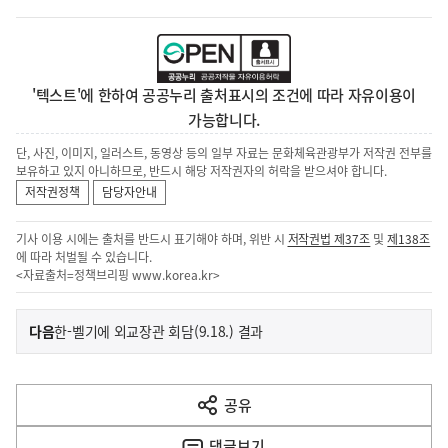
'텍스트'에 한하여 공공누리 출처표시의 조건에 따라 자유이용이
가능합니다.
단, 사진, 이미지, 일러스트, 동영상 등의 일부 자료는 문화체육관광부가 저작권 전부를
보유하고 있지 아니하므로, 반드시 해당 저작권자의 허락을 받으셔야 합니다.
저작권정책
담당자안내
기사 이용 시에는 출처를 반드시 표기해야 하며, 위반 시
저작권법 제37조
및
제138조
에 따라 처벌될 수 있습니다.
<자료출처=정책브리핑
www.korea.kr
>
이
기
다음
한-벨기에 외교장관 회담(9.18.) 결과
사
전
다
공유
열
음
기
댓글
보기