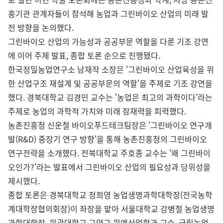
흥기관 관계자들이 참석해 농업과 그린바이오 산업의 미래 발
전 방향을 논의했다.
그린바이오 산업의 가능성과 공공부문 역할을 다룬 기조 강연
에 이어 주제 발표, 종합 토론 순으로 진행됐다.
한국정밀농업연구소 남재작 소장은 '그린바이오 산업육성을 위
한 산업구조 재설계 및 공공부문의 역할'을 주제로 기조 강연을
했다. 경북대학교 김경민 교수는 '농업은 최고의 과학이다'라는
주제로 농업의 과학적 가치와 미래 잠재력을 피력했다.
농촌진흥청 신운철 바이오푸드테크팀장은 '그린바이오 연구개
발(R&D) 중장기 연구 방향'을 통해 농촌진흥청의 그린바이오
연구전략을 소개했다. 전북대학교 주호종 교수는 '왜 그린바이
오인가?'라는 발표에서 그린바이오 산업의 필요성과 당위성을
제시했다.
종합 토론은 경북대학교 정희영 농업생명과학대학장(전국농학
계대학장협의회장)이 좌장을 맡아 서울대학교 강병철 농업생명
과학대학장, 원광대학교 구양규 원예산업학과 교수, 국립농업