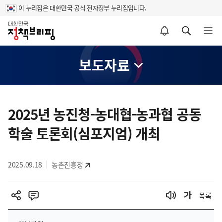
이 누리집은 대한민국 공식 전자정부 누리집입니다.
홈
알림설정 바로가기
검색 바로가기
메뉴 열기
보도자료
콘
텐
2025년 농진청-농대협-농과협 공동
츠
학술 토론회(심포지엄) 개최
영
역
2025.09.18
농촌진흥청
목록