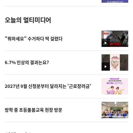
진
오늘의 멀티미디어
"뭐하세요" 수거하다 딱 걸렸다
영
상
6.7% 인상의 결과는요?
영
상
2027년 9월 신청분부터 달라지는 '근로장려금'
방학 중 초등돌봄교육 현장 방문