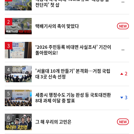
순
전단지' 첫 삽
위
동
일
영
택배기사의 촉이 맞았다
NEW
상
'2026 주민등록 비대면 사실조사' 기간이
순
돌아왔어요!
위
동
일
'서울대 10개 만들기' 본격화…거점 국립
2
대 3곳 신속 선정
단
계
상
승
세종시 행정수도 기능 완성 등 국토대전환
3
8대 과제 이달 중 발표
단
계
하
락
영
그 해 우리의 고민은
NEW
상