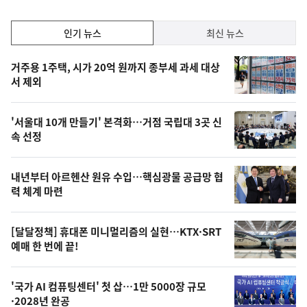
인
인기 뉴스
최신 뉴스
기,
인
기
최
거주용 1주택, 시가 20억 원까지 종부세 과세 대상
뉴
서 제외
신,
스
오
'서울대 10개 만들기' 본격화…거점 국립대 3곳 신
늘
속 선정
의
영
내년부터 아르헨산 원유 수입…핵심광물 공급망 협
상
력 체계 마련
,
오
[달달정책] 휴대폰 미니멀리즘의 실현…KTX·SRT
예매 한 번에 끝!
늘
의
'국가 AI 컴퓨팅센터' 첫 삽…1만 5000장 규모
사
·2028년 완공