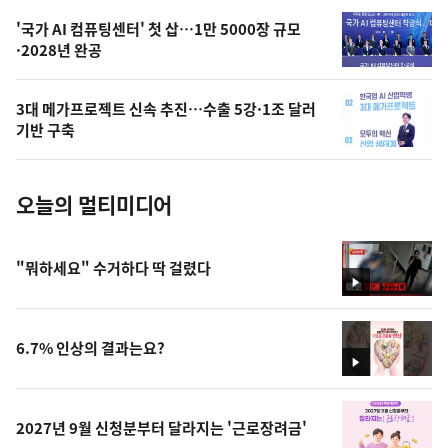
,
오
'국가 AI 컴퓨팅센터' 첫 삽…1만 5000장 규모
·2028년 완공
늘
의
3대 메가프로젝트 신속 추진…수출 5강·1조 달러
사
기반 구축
진
오늘의 멀티미디어
"뭐하세요" 수거하다 딱 걸렸다
영
상
6.7% 인상의 결과는요?
영
상
2027년 9월 신청분부터 달라지는 '근로장려금'