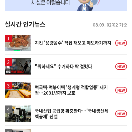
맞
춤
뉴
실시간 인기뉴스
08.09. 02:02 기준
스
치킨 '용량꼼수' 직접 재보고 제보하기까지
NEW
영
"뭐하세요" 수거하다 딱 걸렸다
NEW
상
떡국떡·떡볶이떡 '생계형 적합업종' 재지
NEW
정…2031년까지 보호
국내산업 공급망 확충한다…'국내생산세
NEW
액공제' 신설