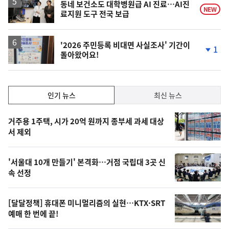
동네 보건소도 대학병원급 AI 진료…AI진
NEW
료지원 도구 전국 보급
'2026 주민등록 비대면 사실조사' 기간이
1
돌아왔어요!
단
계
하
락
인
인기 뉴스
최신 뉴스
기,
인
기
최
거주용 1주택, 시가 20억 원까지 종부세 과세 대상
뉴
서 제외
신,
스
오
'서울대 10개 만들기' 본격화…거점 국립대 3곳 신
늘
속 선정
의
영
[달달정책] 휴대폰 미니멀리즘의 실현…KTX·SRT
상
예매 한 번에 끝!