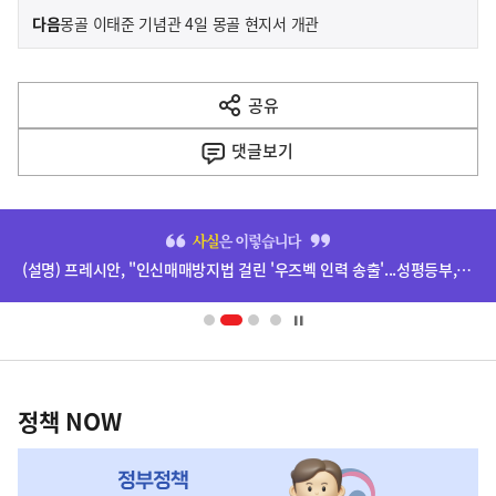
이
기
다음
몽골 이태준 기념관 4일 몽골 현지서 개관
사
전
다
공유
열
음
기
댓글
보기
기
사
히
단
(설명) 프레시안, "인신매매방지법 걸린 '우즈벡 인력 송출'...성평등부,노동·법무부에 개선 요청" 관련
배
너
영
정
역
책
정책 NOW
NOW,
MY