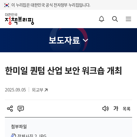
이 누리집은 대한민국 공식 전자정부 누리집입니다.
홈
알림설정 바로가기
검색 바로가기
메뉴 열기
보도자료
콘
텐
한미일 퀀텀 산업 보안 워크숍 개최
츠
영
2025.09.05
외교부
역
목록
첨부파일
전체사진 2.JPG