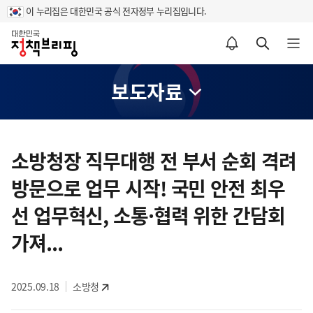
이 누리집은 대한민국 공식 전자정부 누리집입니다.
홈
알림설정 바로가기
검색 바로가기
메뉴 열기
보도자료
콘
텐
소방청장 직무대행 전 부서 순회 격려
츠
방문으로 업무 시작! 국민 안전 최우
영
역
선 업무혁신, 소통·협력 위한 간담회
가져...
2025.09.18
소방청