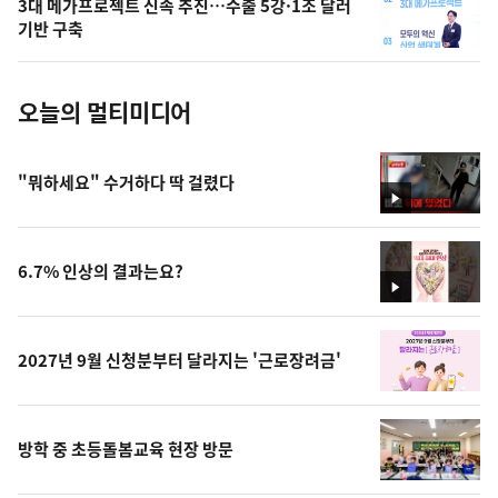
3대 메가프로젝트 신속 추진…수출 5강·1조 달러
사
기반 구축
진
오늘의 멀티미디어
"뭐하세요" 수거하다 딱 걸렸다
영
상
6.7% 인상의 결과는요?
영
상
2027년 9월 신청분부터 달라지는 '근로장려금'
방학 중 초등돌봄교육 현장 방문