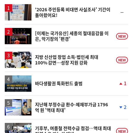
스
'2026 주민등록 비대면 사실조사' 기간이
순
돌아왔어요!
위
동
일
영
[이제는 국가유산] 세종의 절대음감을 이
NEW
은, 악기장의 '편경'
상
지방 신산업 창업 소득·법인세 최대
NEW
100% 감면…성장 지원 강화
1
바다생활권 특화펀드 출범
단
계
상
승
지난해 부정수급 환수·제재부가금 1796
2
억 원 '역대 최대'
단
계
하
락
기후부, 여름철 전력수급 점검…역대 최대
NEW