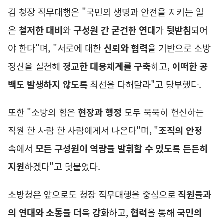
김 청장 직무대행은
"
국민의 생명과 안전을 지키는 일
은
철저한 대비
와
구성원 간 굳건한 연대
가
뒷받침
되어
야 한다
"
며
, "
서로에 대한
신뢰와 협력
을 기반으로 소방
정신을 실천해
정교한 대응체계를 구축
하고
,
어떠한 공
백도 발생하지 않도록
최선을 다해달라
"
고 당부했다
.
또한
"
소방의 힘은
현장과 행정
모두 묵묵히 헌신하는
직원 한 사람 한 사람에게서 나온다
"
며
, "
조직의 안정
속에서
모든 구성원이 역량을 발휘할 수 있도록 든든히
지원
하겠다
"
고 덧붙였다
.
소방청은 앞으로도 청장 직무대행을 중심으로
직원들과
의 연대와 소통을 더욱 강화
하고
,
협력
을 통해
국민의