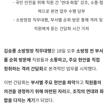
- 국민 안전을 위해 직원 간
'
연대
·
화합
'
강조
,
소통
·
협
력으로 본연 업무 수행 당부
-
소방청장 직무대행
,
부서별 순회 방문 통해 격려 및
직원에게 듣는 간담회 시간 가져
김승룡 소방청장 직무대행
은
18
일 오후
소방청 전 부서
를 순회 방문해
직원들과
소통하고
,
주요 현안을 직접
청취하는 격려 간담회
로 본격적인 업무를 시작했다
.
이번 간담회는
부서별 주요 현안을 파악
하고
직원들의
의견을 경청하기 위해 마련된 자리
로
,
조직의 연대와 화
합을 다지는 계기
가 되었다
.