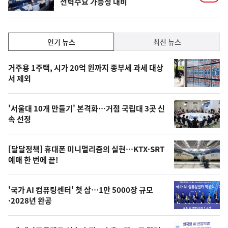
전력수요 가능성 대비
인
인기 뉴스
최신 뉴스
기,
인
기
최
거주용 1주택, 시가 20억 원까지 종부세 과세 대상
뉴
서 제외
신,
스
오
'서울대 10개 만들기' 본격화…거점 국립대 3곳 신
늘
속 선정
의
영
[달달정책] 휴대폰 미니멀리즘의 실현…KTX·SRT
상
예매 한 번에 끝!
,
오
'국가 AI 컴퓨팅센터' 첫 삽…1만 5000장 규모
·2028년 완공
늘
의