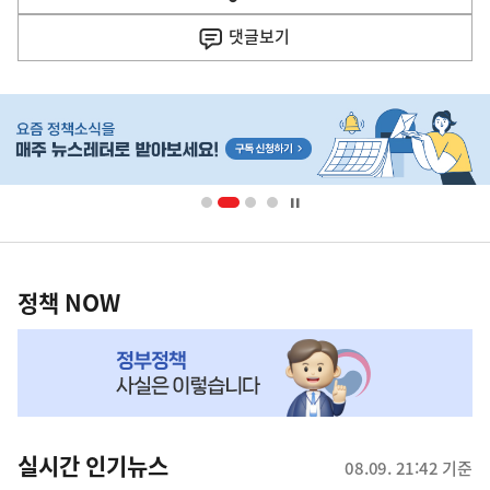
열
음
기
댓글
보기
기
사
히
단
배
너
영
정
역
책
정책 NOW
NOW,
MY
맞
춤
뉴
실시간 인기뉴스
08.09. 21:42 기준