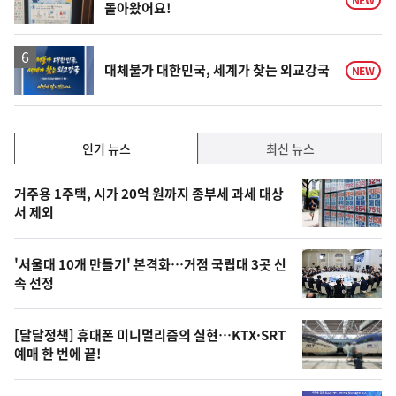
돌아왔어요!
대체불가 대한민국, 세계가 찾는 외교강국
NEW
인
인기 뉴스
최신 뉴스
기,
인
기
최
거주용 1주택, 시가 20억 원까지 종부세 과세 대상
뉴
서 제외
신,
스
오
'서울대 10개 만들기' 본격화…거점 국립대 3곳 신
늘
속 선정
의
영
[달달정책] 휴대폰 미니멀리즘의 실현…KTX·SRT
상
예매 한 번에 끝!
,