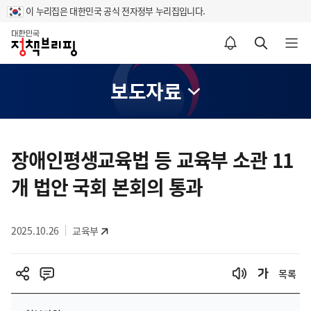
이 누리집은 대한민국 공식 전자정부 누리집입니다.
홈
알림설정 바로가기
검색 바로가기
메뉴 열기
보도자료
콘
텐
장애인평생교육법 등 교육부 소관 11
츠
개 법안 국회 본회의 통과
영
역
2025.10.26
교육부
목록