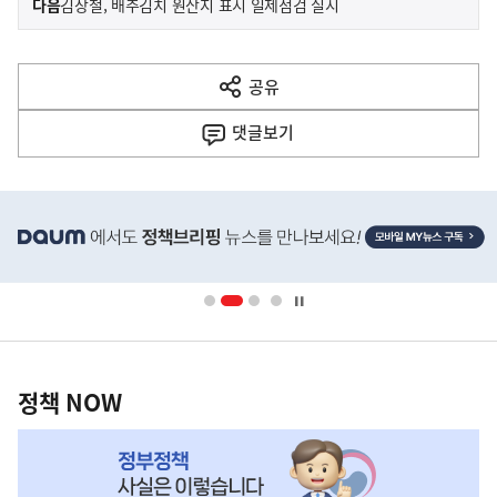
기
다음
김장철, 배추김치 원산지 표시 일제점검 실시
사
전
다
공유
열
음
기
댓글
보기
기
사
히
단
배
너
영
정
역
책
정책 NOW
NOW,
MY