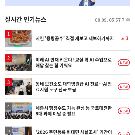
맞
춤
뉴
실시간 인기뉴스
08.09. 05:57 기준
스
3
치킨 '용량꼼수' 직접 재보고 제보하기까지
단
계
상
승
미래 AI 인재 키운다! 교실 밖 AI 수업으로
NEW
해답 찾는 힘 키워요
동네 보건소도 대학병원급 AI 진료…AI진
NEW
료지원 도구 전국 보급
세종시 행정수도 기능 완성 등 국토대전환
NEW
8대 과제 이달 중 발표
'2026 주민등록 비대면 사실조사' 기간이
NEW