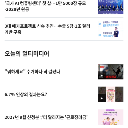
오
'국가 AI 컴퓨팅센터' 첫 삽…1만 5000장 규모
·2028년 완공
늘
의
3대 메가프로젝트 신속 추진…수출 5강·1조 달러
사
기반 구축
진
오늘의 멀티미디어
"뭐하세요" 수거하다 딱 걸렸다
영
상
6.7% 인상의 결과는요?
영
상
2027년 9월 신청분부터 달라지는 '근로장려금'