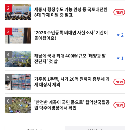
상
승
세종시 행정수도 기능 완성 등 국토대전환
NEW
8대 과제 이달 중 발표
'2026 주민등록 비대면 사실조사' 기간이
2
돌아왔어요!
단
계
하
락
해남에 국내 최대 400㎿ 규모 '태양광 발
1
전단지' 첫 삽
단
계
하
락
거주용 1주택, 시가 20억 원까지 종부세 과
NEW
세 대상서 제외
'안전한 계곡이 국민 품으로' 월악산국립공
NEW
원 덕주야영장에서 확인
인