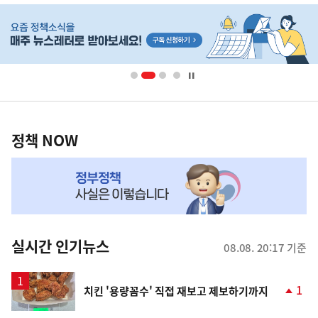
히
단
배
너
영
정
역
책
정책 NOW
NOW,
MY
맞
춤
뉴
실시간 인기뉴스
08.08. 20:17 기준
스
1
치킨 '용량꼼수' 직접 재보고 제보하기까지
단
계