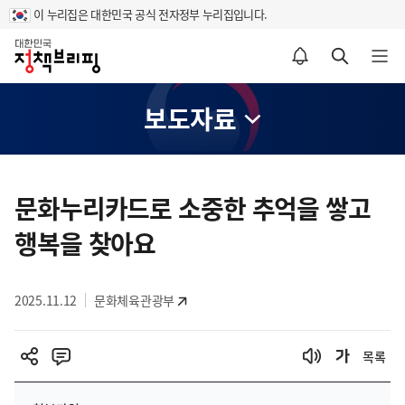
이 누리집은 대한민국 공식 전자정부 누리집입니다.
홈
알림설정 바로가기
검색 바로가기
메뉴 열기
보도자료
콘
텐
문화누리카드로 소중한 추억을 쌓고
츠
행복을 찾아요
영
역
2025.11.12
문화체육관광부
목록