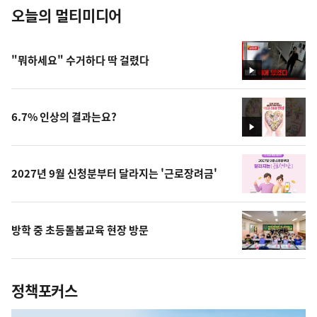
오늘의 멀티미디어
"뭐하세요" 수거하다 딱 걸렸다
영
상
6.7% 인상의 결과는요?
영
상
2027년 9월 신청분부터 달라지는 '근로장려금'
방학 중 초등돌봄교육 현장 방문
정책포커스