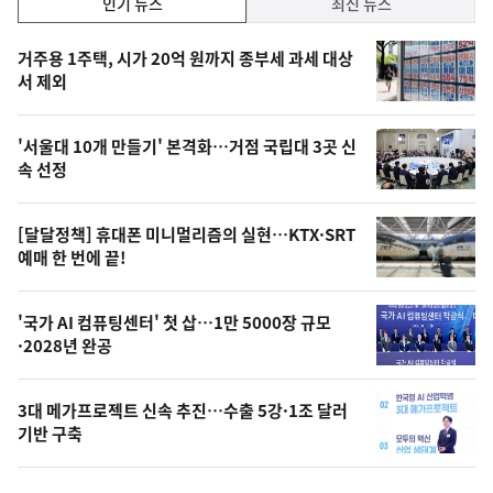
인기 뉴스
최신 뉴스
기,
인
기
최
거주용 1주택, 시가 20억 원까지 종부세 과세 대상
뉴
서 제외
신,
스
오
'서울대 10개 만들기' 본격화…거점 국립대 3곳 신
늘
속 선정
의
영
[달달정책] 휴대폰 미니멀리즘의 실현…KTX·SRT
상
예매 한 번에 끝!
,
오
'국가 AI 컴퓨팅센터' 첫 삽…1만 5000장 규모
·2028년 완공
늘
의
3대 메가프로젝트 신속 추진…수출 5강·1조 달러
사
기반 구축
진