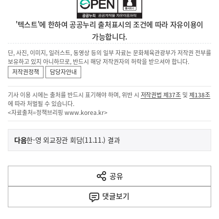
'텍스트'에 한하여 공공누리 출처표시의 조건에 따라 자유이용이
가능합니다.
단, 사진, 이미지, 일러스트, 동영상 등의 일부 자료는 문화체육관광부가 저작권 전부를
보유하고 있지 아니하므로, 반드시 해당 저작권자의 허락을 받으셔야 합니다.
저작권정책
담당자안내
기사 이용 시에는 출처를 반드시 표기해야 하며, 위반 시
저작권법 제37조
및
제138조
에 따라 처벌될 수 있습니다.
<자료출처=정책브리핑
www.korea.kr
>
이
기
다음
한-영 외교장관 회담(11.11.) 결과
사
전
다
공유
열
음
기
댓글
보기
기
사