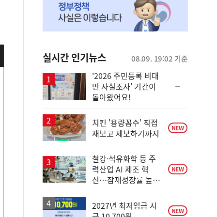
실시간 인기뉴스
08.09. 19:02 기준
'2026 주민등록 비대
순
면 사실조사' 기간이
위
돌아왔어요!
동
일
치킨 '용량꼼수' 직접
NEW
재보고 제보하기까지
철강·석유화학 등 주
력산업 AI 제조 혁
NEW
신…잠재성장률 높인
다
2027년 최저임금 시
NEW
급 10,700원