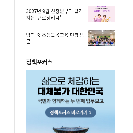
2027년 9월 신청분부터 달라
지는 '근로장려금'
방학 중 초등돌봄교육 현장 방
문
정책포커스