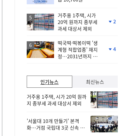
거주용 1주택, 시가
2
20억 원까지 종부세
단
과세 대상서 제외
계
하
락
떡국떡·떡볶이떡 '생
4
계형 적합업종' 재지
단
정…2031년까지 보
계
호
하
락
인기뉴스
최신뉴스
거주용 1주택, 시가 20억 원까
지 종부세 과세 대상서 제외
'서울대 10개 만들기' 본격
화…거점 국립대 3곳 신속 선
정