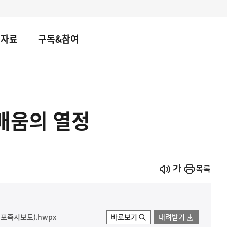
책자료
구독&참여
배움의 열정
시작
열기
목록
배포즉시보도).hwpx
바로보기
내려받기