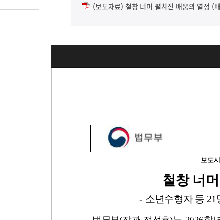
글
(보도자료) 철창 너머 펼쳐진 배움의 열정 (배
수
(클
릭
시
댓
글
로
이
동)