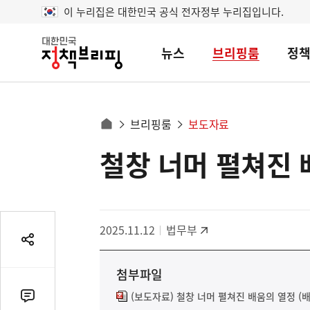
이 누리집은 대한민국 공식 전자정부 누리집입니다.
뉴스
브리핑룸
정
대
한
민
국
정
사
브리핑룸
보도자료
책
홈
브
이
으
철창 너머 펼쳐진 
콘
리
트
로
핑
텐
이
츠
동
영
경
2025.11.12
법무부
역
로
공
유
첨부파일
열
기
(보도자료) 철창 너머 펼쳐진 배움의 열정 (
댓