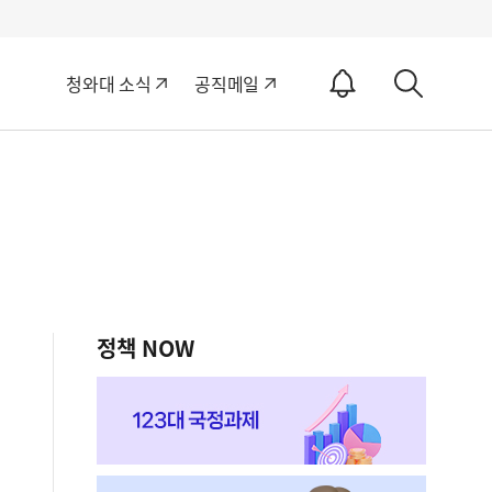
알
청와대 소식
공직메일
림
상
ON
세
검
색
정책 NOW