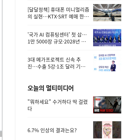
[달달정책] 휴대폰 미니멀리즘
의 실현…KTX·SRT 예매 한
번에 끝!
'국가 AI 컴퓨팅센터' 첫 삽…
1만 5000장 규모·2028년 완
공
3대 메가프로젝트 신속 추
진…수출 5강·1조 달러 기반
구축
오늘의 멀티미디어
"뭐하세요" 수거하다 딱 걸렸
다
6.7% 인상의 결과는요?