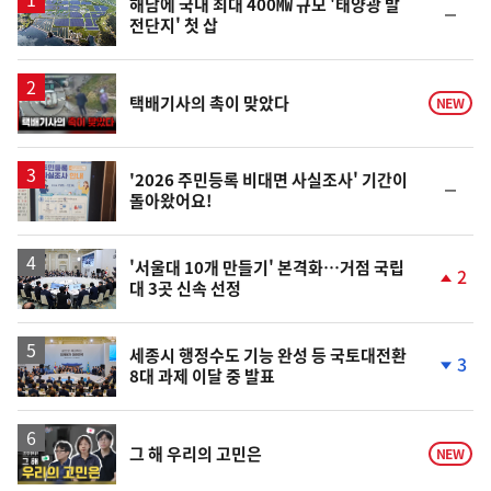
해남에 국내 최대 400㎿ 규모 '태양광 발
순
전단지' 첫 삽
위
동
일
영
택배기사의 촉이 맞았다
NEW
상
'2026 주민등록 비대면 사실조사' 기간이
순
돌아왔어요!
위
동
일
'서울대 10개 만들기' 본격화…거점 국립
2
대 3곳 신속 선정
단
계
상
승
세종시 행정수도 기능 완성 등 국토대전환
3
8대 과제 이달 중 발표
단
계
하
락
영
그 해 우리의 고민은
NEW
상