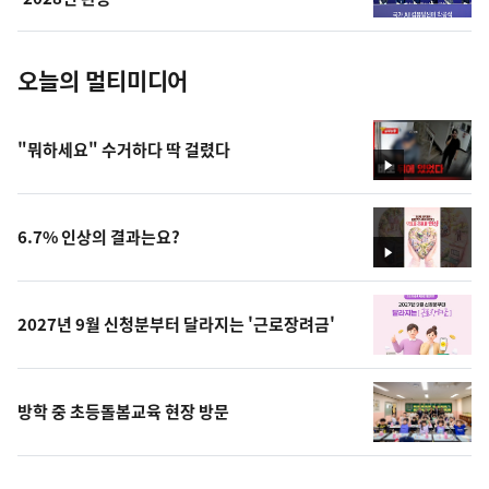
진
오늘의 멀티미디어
"뭐하세요" 수거하다 딱 걸렸다
영
상
6.7% 인상의 결과는요?
영
상
2027년 9월 신청분부터 달라지는 '근로장려금'
방학 중 초등돌봄교육 현장 방문