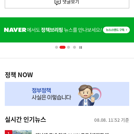
댓글
보기
기
사
히
단
배
너
영
정
역
책
정책 NOW
NOW,
MY
맞
춤
뉴
실시간 인기뉴스
08.08. 11:52 기준
스