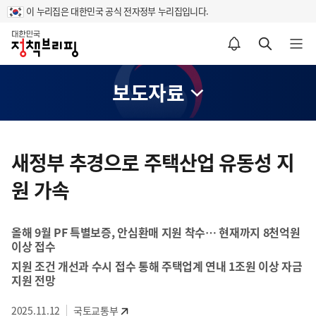
이 누리집은 대한민국 공식 전자정부 누리집입니다.
홈
알림설정 바로가기
검색 바로가기
메뉴 열기
보도자료
콘
텐
새정부 추경으로 주택산업 유동성 지
츠
원 가속
영
역
올해 9월 PF 특별보증, 안심환매 지원 착수… 현재까지 8천억원
이상 접수
지원 조건 개선과 수시 접수 통해 주택업계 연내 1조원 이상 자금
지원 전망
2025.11.12
국토교통부