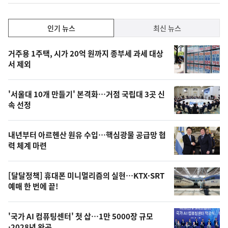
인
인기 뉴스
최신 뉴스
기,
인
기
최
거주용 1주택, 시가 20억 원까지 종부세 과세 대상
뉴
서 제외
신,
스
오
'서울대 10개 만들기' 본격화…거점 국립대 3곳 신
늘
속 선정
의
영
내년부터 아르헨산 원유 수입…핵심광물 공급망 협
상
력 체계 마련
,
오
[달달정책] 휴대폰 미니멀리즘의 실현…KTX·SRT
예매 한 번에 끝!
늘
의
'국가 AI 컴퓨팅센터' 첫 삽…1만 5000장 규모
사
·2028년 완공