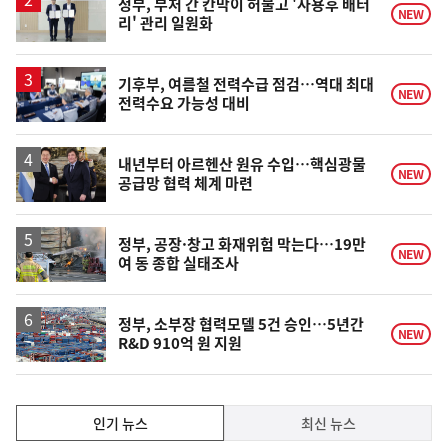
정부, 부처 간 칸막이 허물고 '사용후 배터
NEW
리' 관리 일원화
기후부, 여름철 전력수급 점검…역대 최대
NEW
전력수요 가능성 대비
내년부터 아르헨산 원유 수입…핵심광물
NEW
공급망 협력 체계 마련
정부, 공장·창고 화재위험 막는다…19만
NEW
여 동 종합 실태조사
정부, 소부장 협력모델 5건 승인…5년간
NEW
R&D 910억 원 지원
인
인기 뉴스
최신 뉴스