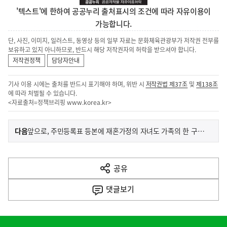
'텍스트'에 한하여 공공누리 출처표시의 조건에 따라 자유이용이
가능합니다.
단, 사진, 이미지, 일러스트, 동영상 등의 일부 자료는 문화체육관광부가 저작권 전부를
보유하고 있지 아니하므로, 반드시 해당 저작권자의 허락을 받으셔야 합니다.
저작권정책
담당자안내
기사 이용 시에는 출처를 반드시 표기해야 하며, 위반 시
저작권법 제37조
및
제138조
에 따라 처벌될 수 있습니다.
<자료출처=정책브리핑
www.korea.kr
>
이
기
다음
앞으로, 주민등록표 등본에 재혼가정의 자녀도 가족의 한 구성원으로 표기됩니다
사
전
다
공유
열
음
기
댓글
보기
기
사
히