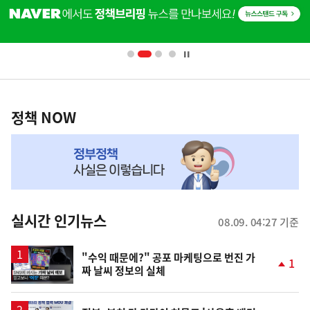
단
배
너
영
정
역
책
정책 NOW
NOW,
MY
맞
춤
뉴
실시간 인기뉴스
08.09. 04:27 기준
스
영
"수익 때문에?" 공포 마케팅으로 번진 가
1
짜 날씨 정보의 실체
상
단
계
상
승