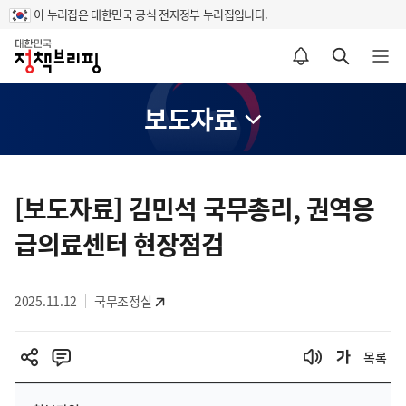
이 누리집은 대한민국 공식 전자정부 누리집입니다.
홈
알림설정 바로가기
검색 바로가기
메뉴 열기
보도자료
콘
텐
[보도자료] 김민석 국무총리, 권역응
츠
급의료센터 현장점검
영
역
2025.11.12
국무조정실
목록