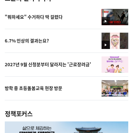
"뭐하세요" 수거하다 딱 걸렸다
영
상
6.7% 인상의 결과는요?
영
상
2027년 9월 신청분부터 달라지는 '근로장려금'
방학 중 초등돌봄교육 현장 방문
정책포커스