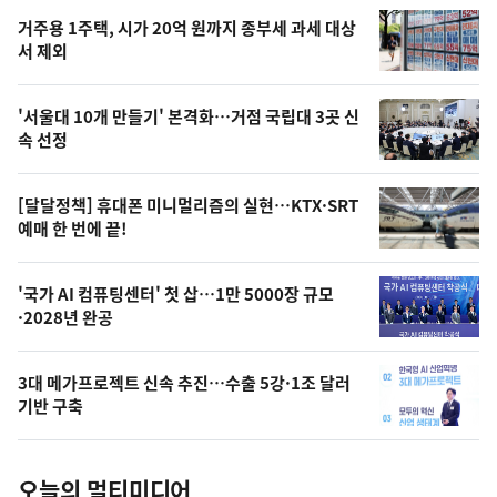
기,
인
기
최
거주용 1주택, 시가 20억 원까지 종부세 과세 대상
뉴
서 제외
신,
스
오
'서울대 10개 만들기' 본격화…거점 국립대 3곳 신
늘
속 선정
의
영
[달달정책] 휴대폰 미니멀리즘의 실현…KTX·SRT
상
예매 한 번에 끝!
,
오
'국가 AI 컴퓨팅센터' 첫 삽…1만 5000장 규모
·2028년 완공
늘
의
3대 메가프로젝트 신속 추진…수출 5강·1조 달러
사
기반 구축
진
오늘의 멀티미디어