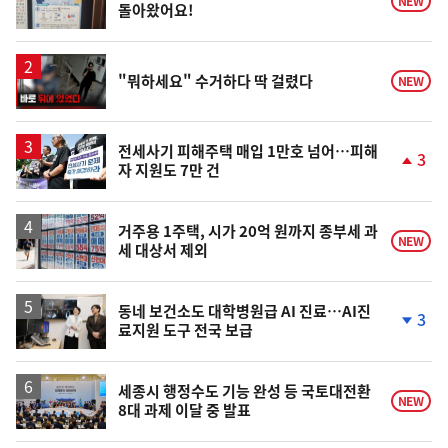
NEW
돌아왔어요!
영
"뭐하세요" 수거하다 딱 걸렸다
NEW
상
전세사기 피해주택 매입 1만호 넘어…피해
3
자 지원도 7만 건
단
계
상
승
거주용 1주택, 시가 20억 원까지 종부세 과
NEW
세 대상서 제외
동네 보건소도 대학병원급 AI 진료…AI진
3
료지원 도구 전국 보급
단
계
하
락
세종시 행정수도 기능 완성 등 국토대전환
NEW
8대 과제 이달 중 발표