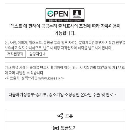
'텍스트'에 한하여 공공누리 출처표시의 조건에 따라 자유이용이
가능합니다.
단, 사진, 이미지, 일러스트, 동영상 등의 일부 자료는 문화체육관광부가 저작권 전부를
보유하고 있지 아니하므로, 반드시 해당 저작권자의 허락을 받으셔야 합니다.
저작권정책
담당자안내
기사 이용 시에는 출처를 반드시 표기해야 하며, 위반 시
저작권법 제37조
및
제138조
에 따라 처벌될 수 있습니다.
<자료출처=정책브리핑
www.korea.kr
>
이
기
다음
과기정통부-중기부, 중소기업·소상공인 온라인 수출 및 판로 확대를 위해 맞손 잡았다!
사
전
다
공유
열
음
기
댓글
보기
기