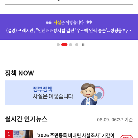
사
히
단
(설명) 프레시안, "인신매매방지법 걸린 '우즈벡 인력 송출'...성평등부,노동·법무부에 개선 요청" 관련
배
너
영
정
역
책
정책 NOW
NOW,
MY
맞
춤
뉴
실시간 인기뉴스
08.09. 06:37 기준
스
'2026 주민등록 비대면 사실조사' 기간이