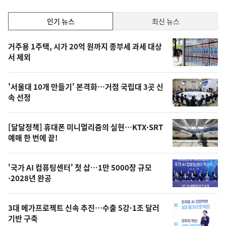
인
인기 뉴스
최신 뉴스
기,
인
기
최
거주용 1주택, 시가 20억 원까지 종부세 과세 대상
뉴
서 제외
신,
스
오
'서울대 10개 만들기' 본격화…거점 국립대 3곳 신
늘
속 선정
의
영
[달달정책] 휴대폰 미니멀리즘의 실현…KTX·SRT
상
예매 한 번에 끝!
,
오
'국가 AI 컴퓨팅센터' 첫 삽…1만 5000장 규모
·2028년 완공
늘
의
3대 메가프로젝트 신속 추진…수출 5강·1조 달러
사
기반 구축