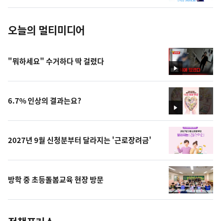
진
오늘의 멀티미디어
"뭐하세요" 수거하다 딱 걸렸다
영
상
6.7% 인상의 결과는요?
영
상
2027년 9월 신청분부터 달라지는 '근로장려금'
방학 중 초등돌봄교육 현장 방문