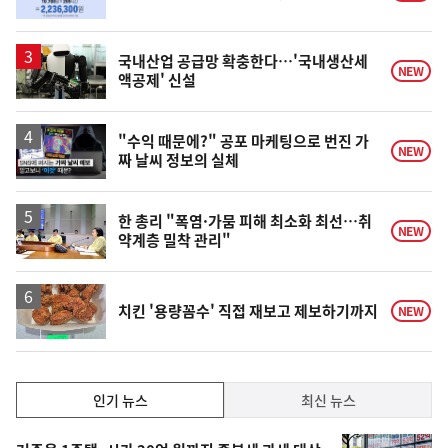
국내산업 공급망 확충한다…'국내생산세
NEW
액공제' 신설
영
"수익 때문에?" 공포 마케팅으로 번진 가
NEW
짜 날씨 정보의 실체
상
한 총리 "폭염·가뭄 피해 최소화 최선…취
NEW
약계층 밀착 관리"
치킨 '용량꼼수' 직접 재보고 제보하기까지
NEW
인
인기 뉴스
최신 뉴스
기,
인