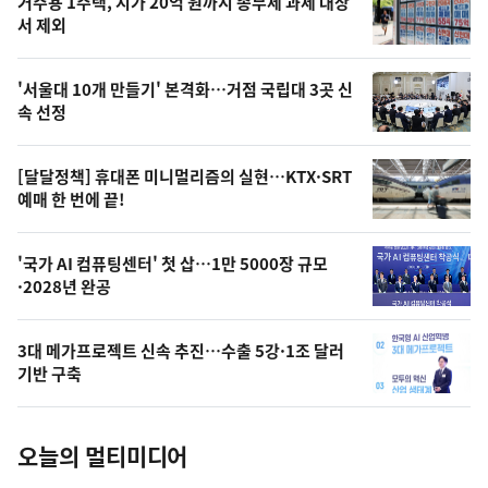
기
최
거주용 1주택, 시가 20억 원까지 종부세 과세 대상
뉴
서 제외
신,
스
오
'서울대 10개 만들기' 본격화…거점 국립대 3곳 신
늘
속 선정
의
영
[달달정책] 휴대폰 미니멀리즘의 실현…KTX·SRT
상
예매 한 번에 끝!
,
오
'국가 AI 컴퓨팅센터' 첫 삽…1만 5000장 규모
·2028년 완공
늘
의
3대 메가프로젝트 신속 추진…수출 5강·1조 달러
사
기반 구축
진
오늘의 멀티미디어