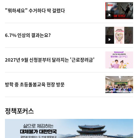
"뭐하세요" 수거하다 딱 걸렸다
영
상
6.7% 인상의 결과는요?
영
상
2027년 9월 신청분부터 달라지는 '근로장려금'
방학 중 초등돌봄교육 현장 방문
정책포커스