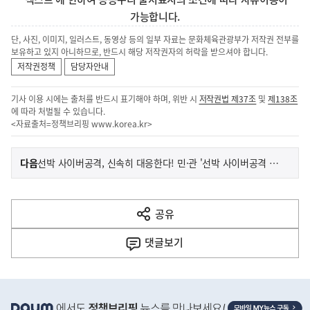
가능합니다.
단, 사진, 이미지, 일러스트, 동영상 등의 일부 자료는 문화체육관광부가 저작권 전부를
보유하고 있지 아니하므로, 반드시 해당 저작권자의 허락을 받으셔야 합니다.
저작권정책
담당자안내
기사 이용 시에는 출처를 반드시 표기해야 하며, 위반 시
저작권법 제37조
및
제138조
에 따라 처벌될 수 있습니다.
<자료출처=정책브리핑
www.korea.kr
>
이
기
다음
선박 사이버공격, 신속히 대응한다! 민·관 '선박 사이버공격 대응 모의훈련' 실시
사
전
다
공유
열
음
기
댓글
보기
기
사
히
단