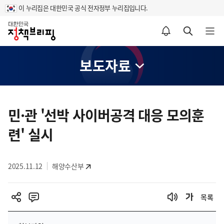
이 누리집은 대한민국 공식 전자정부 누리집입니다.
홈
알림설정 바로가기
검색 바로가기
메뉴 열기
보도자료
콘
텐
민·관 '선박 사이버공격 대응 모의훈
츠
련' 실시
영
역
2025.11.12
해양수산부
목록