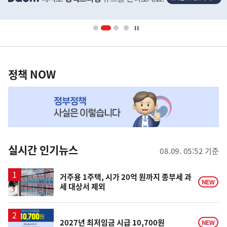
배
너
영
정
역
책
정책 NOW
NOW,
MY
맞
춤
뉴
실시간 인기뉴스
08.09. 05:52 기준
스
거주용 1주택, 시가 20억 원까지 종부세 과
NEW
세 대상서 제외
2027년 최저임금 시급 10,700원
NEW