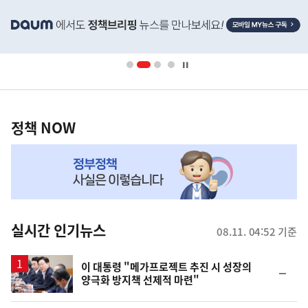
히
단
배
너
영
정
역
책
정책 NOW
NOW,
MY
맞
춤
뉴
실시간 인기뉴스
08.11. 04:52 기준
스
이 대통령 "메가프로젝트 추진 시 성장의
순
양극화 방지책 선제적 마련"
위
동
일