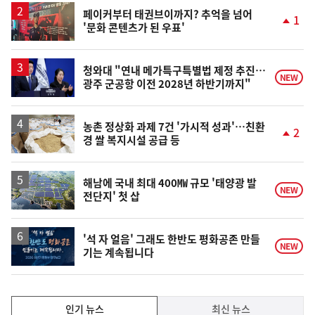
페이커부터 태권브이까지? 추억을 넘어
1
'문화 콘텐츠가 된 우표'
단
계
상
승
청와대 "연내 메가특구특별법 제정 추진…
NEW
광주 군공항 이전 2028년 하반기까지"
농촌 정상화 과제 7건 '가시적 성과'…친환
2
경 쌀 복지시설 공급 등
단
계
상
승
해남에 국내 최대 400㎿ 규모 '태양광 발
NEW
전단지' 첫 삽
'석 자 얼음' 그래도 한반도 평화공존 만들
NEW
기는 계속됩니다
인
인기 뉴스
최신 뉴스