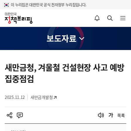
이 누리집은 대한민국 공식 전자정부 누리집입니다.
홈
알림설정 바로가기
검색 바로가기
메뉴 열기
보도자료
콘
텐
새만금청, 겨울철 건설현장 사고 예방
츠
집중점검
영
역
2025.11.12
새만금개발청
목록