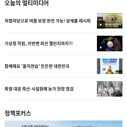
오늘의 멀티미디어
저염저당으로 여름 보양 완전 가능! 삼계롤 레시피
영
상
기상청 직원, 이번엔 최산 챌린지까지?!
영
상
함께해요 '을지연습' 든든한 대한민국
폭염 대응 축산·시설원예 농가 현장 점검
정책포커스