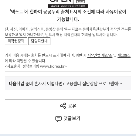
'텍스트'에 한하여 공공누리 출처표시의 조건에 따라 자유이용이
가능합니다.
단, 사진, 이미지, 일러스트, 동영상 등의 일부 자료는 문화체육관광부가 저작권 전부를
보유하고 있지 아니하므로, 반드시 해당 저작권자의 허락을 받으셔야 합니다.
저작권정책
담당자안내
기사 이용 시에는 출처를 반드시 표기해야 하며, 위반 시
저작권법 제37조
및
제138조
에 따라 처벌될 수 있습니다.
<자료출처=정책브리핑
www.korea.kr
>
이
기
다음
취업 준비 혼자서 어렵다면? 고용센터 집단상담 프로그램에 참여해 보세요!
사
전
다
공유
열
음
기
댓글
보기
기
사