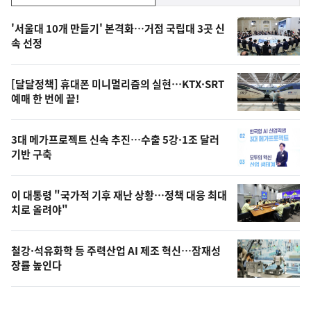
기,
인
기
최
'서울대 10개 만들기' 본격화…거점 국립대 3곳 신
뉴
속 선정
신,
스
오
[달달정책] 휴대폰 미니멀리즘의 실현…KTX·SRT
늘
예매 한 번에 끝!
의
영
3대 메가프로젝트 신속 추진…수출 5강·1조 달러
상
기반 구축
,
오
이 대통령 "국가적 기후 재난 상황…정책 대응 최대
치로 올려야"
늘
의
철강·석유화학 등 주력산업 AI 제조 혁신…잠재성
사
장률 높인다
진