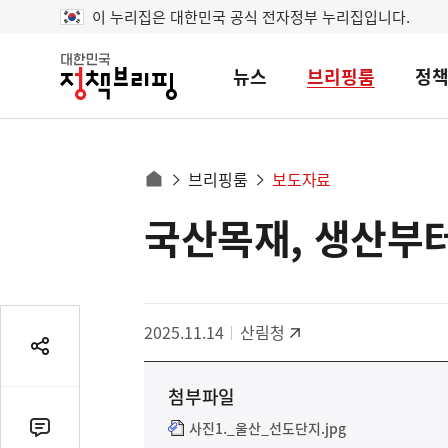
이 누리집은 대한민국 공식 전자정부 누리집입니다.
뉴스
브리핑룸
정
대
한
민
국
정
사
브리핑룸
보도자료
책
홈
브
이
으
국산목재, 생산부
콘
리
트
로
핑
텐
이
츠
동
영
경
2025.11.14
산림청
역
로
공
유
첨부파일
열
기
사진1._울산_선도단지.jpg
댓