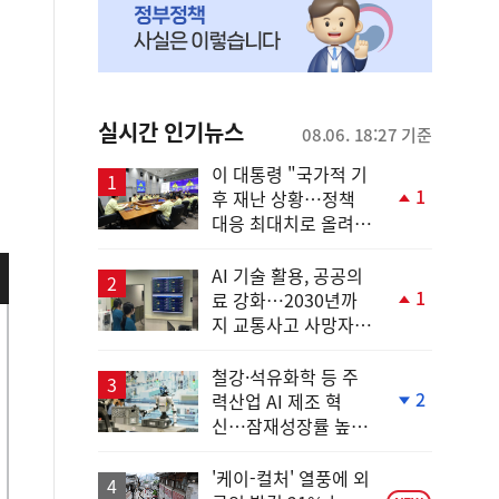
실시간 인기뉴스
08.06. 18:27 기준
이 대통령 "국가적 기
1
후 재난 상황…정책
단
대응 최대치로 올려
계
야"
상
승
AI 기술 활용, 공공의
1
료 강화…2030년까
단
지 교통사고 사망자
계
30%↓
상
승
철강·석유화학 등 주
2
력산업 AI 제조 혁
단
신…잠재성장률 높인
계
다
하
락
'케이-컬처' 열풍에 외