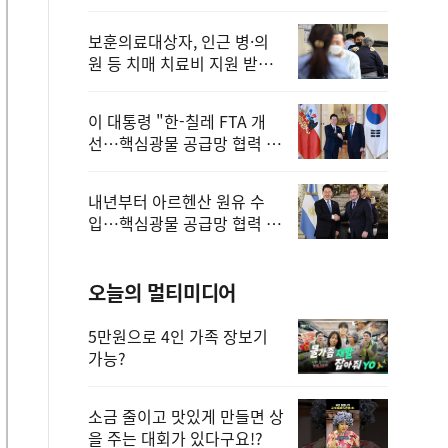
보훈의료대상자, 인근 병·의
원 등 치매 치료비 지원 받을
수 있어
이 대통령 "한-칠레 FTA 개
선…핵심광물 공급망 협력 더
욱 강화"
내년부터 아르헨산 원유 수
입…핵심광물 공급망 협력 체
계 마련
오늘의 멀티미디어
5만원으로 4인 가족 장보기
가능?
소금 줄이고 맛있게 만들면 상
을 주는 대회가 있다구요!?