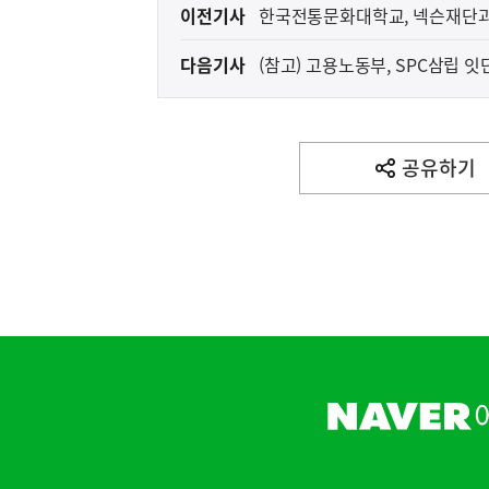
이
이전기사
한국전통문화대학교, 넥슨재단과
전
다음기사
다
음
기
사
공유하기
열
기
영
역
하
단
배
너
국방부 "
영