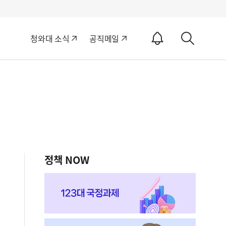
알
청와대 소식
공직메일
림
상
ON
세
검
색
정책 NOW