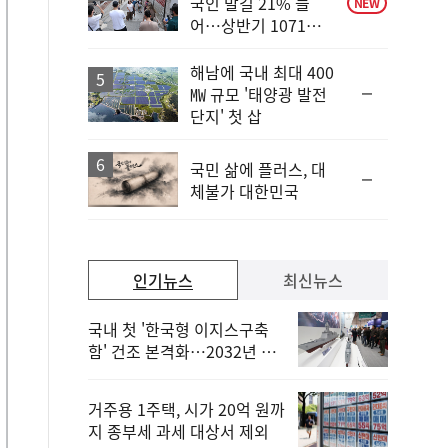
국인 발길 21% 늘
NEW
어…상반기 1071만
명
해남에 국내 최대 400
순
㎿ 규모 '태양광 발전
위
단지' 첫 삽
동
일
국민 삶에 플러스, 대
순
체불가 대한민국
위
동
일
인기뉴스
최신뉴스
국내 첫 '한국형 이지스구축
함' 건조 본격화…2032년 해
군 인도
거주용 1주택, 시가 20억 원까
지 종부세 과세 대상서 제외