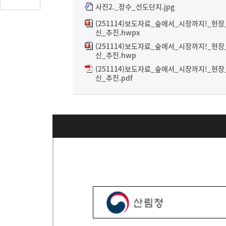
글
사진2._장수_선도단지.jpg
수
(251114)보도자료_숲에서_시장까지!_현
(클
신_추진.hwpx
릭
(251114)보도자료_숲에서_시장까지!_현
시
신_추진.hwp
댓
(251114)보도자료_숲에서_시장까지!_현
신_추진.pdf
글
로
이
동)