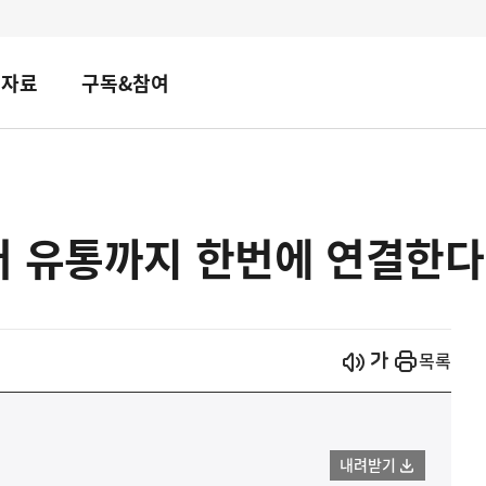
책자료
구독&참여
터 유통까지 한번에 연결한다
시작
열기
목록
내려받기