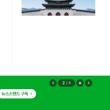
정지
이
다
3
/
4
전
음
보
보
기
기
"
2026.08.06