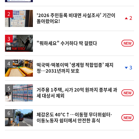
동
일
'2026 주민등록 비대면 사실조사' 기간이
2
돌아왔어요!
단
계
상
승
영
"뭐하세요" 수거하다 딱 걸렸다
NEW
상
떡국떡·떡볶이떡 '생계형 적합업종' 재지
3
정…2031년까지 보호
단
계
하
락
거주용 1주택, 시가 20억 원까지 종부세 과
NEW
세 대상서 제외
체감온도 40°C↑…이동형 무더위쉼터·
NEW
이동노동자 쉼터에서 안전한 휴식