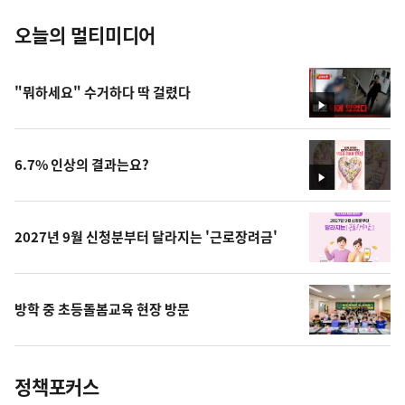
오늘의 멀티미디어
"뭐하세요" 수거하다 딱 걸렸다
영
상
6.7% 인상의 결과는요?
영
상
2027년 9월 신청분부터 달라지는 '근로장려금'
방학 중 초등돌봄교육 현장 방문
정책포커스