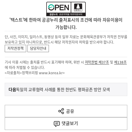
'텍스트'에 한하여 공공누리 출처표시의 조건에 따라 자유이용이
가능합니다.
단, 사진, 이미지, 일러스트, 동영상 등의 일부 자료는 문화체육관광부가 저작권 전부를
보유하고 있지 아니하므로, 반드시 해당 저작권자의 허락을 받으셔야 합니다.
저작권정책
담당자안내
기사 이용 시에는 출처를 반드시 표기해야 하며, 위반 시
저작권법 제37조
및
제138조
에 따라 처벌될 수 있습니다.
<자료출처=정책브리핑
www.korea.kr
>
이
기
다음
독일의 교류협력 사례를 통한 한반도 평화공존 방안 모색
사
전
다
공유
열
음
기
댓글
보기
기