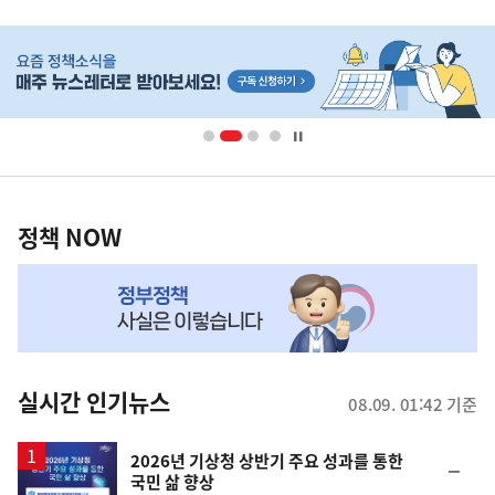
사
히
단
배
너
영
정
역
책
정책 NOW
NOW,
MY
맞
춤
뉴
실시간 인기뉴스
08.09. 01:42 기준
스
2026년 기상청 상반기 주요 성과를 통한
순
국민 삶 향상
위