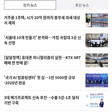
인
인기 뉴스
최신 뉴스
기,
인
기
최
거주용 1주택, 시가 20억 원까지 종부세 과세 대상
뉴
서 제외
신,
스
오
'서울대 10개 만들기' 본격화…거점 국립대 3곳 신
늘
속 선정
의
영
[달달정책] 휴대폰 미니멀리즘의 실현…KTX·SRT
상
예매 한 번에 끝!
,
오
'국가 AI 컴퓨팅센터' 첫 삽…1만 5000장 규모
·2028년 완공
늘
의
3대 메가프로젝트 신속 추진…수출 5강·1조 달러
사
기반 구축
진