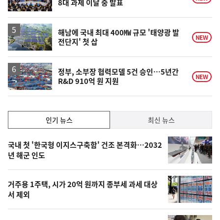
8대 과제 이달 중 발표
해남에 국내 최대 400㎿ 규모 '태양광 발
NEW
전단지' 첫 삽
정부, 소부장 협력모델 5건 승인…5년간
NEW
R&D 910억 원 지원
인
인기 뉴스
최신 뉴스
기,
인
기
최
국내 첫 '한국형 이지스구축함' 건조 본격화…2032
뉴
년 해군 인도
신,
스
오
거주용 1주택, 시가 20억 원까지 종부세 과세 대상
늘
서 제외
의