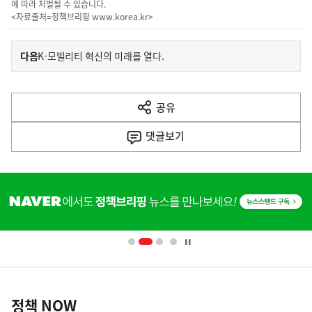
에 따라 처벌될 수 있습니다.
<자료출처=정책브리핑
www.korea.kr
>
이
기
다음
K-모빌리티 혁신의 미래를 열다.
사
전
다
공유
열
음
기
댓글
보기
기
사
히
단
배
너
영
정
역
책
정책 NOW