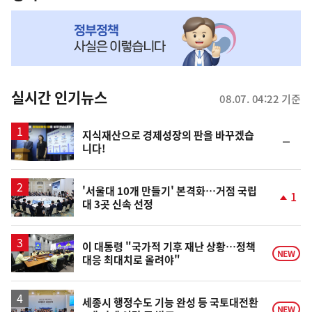
NOW,
MY
맞
춤
뉴
실시간 인기뉴스
08.07. 04:22 기준
스
지식재산으로 경제성장의 판을 바꾸겠습
순
니다!
위
동
일
'서울대 10개 만들기' 본격화…거점 국립
1
대 3곳 신속 선정
단
계
상
승
이 대통령 "국가적 기후 재난 상황…정책
NEW
대응 최대치로 올려야"
세종시 행정수도 기능 완성 등 국토대전환
NEW