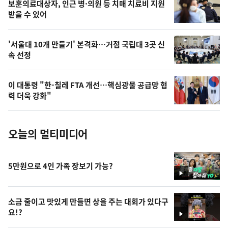
영
보훈의료대상자, 인근 병·의원 등 치매 치료비 지원
상
받을 수 있어
,
오
'서울대 10개 만들기' 본격화…거점 국립대 3곳 신
속 선정
늘
의
이 대통령 "한-칠레 FTA 개선…핵심광물 공급망 협
사
력 더욱 강화"
진
오늘의 멀티미디어
5만원으로 4인 가족 장보기 가능?
영
상
소금 줄이고 맛있게 만들면 상을 주는 대회가 있다구
요!?
영