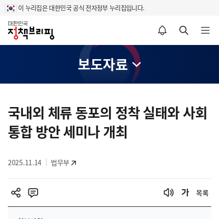
이 누리집은 대한민국 공식 전자정부 누리집입니다.
홈
알림설정 바로가기
검색 바로가기
메뉴 열기
보도자료
콘
텐
국내외 체류 동포의 정착 실태와 사회
츠
통합 방안 세미나 개최
영
역
2025.11.14
법무부
목록