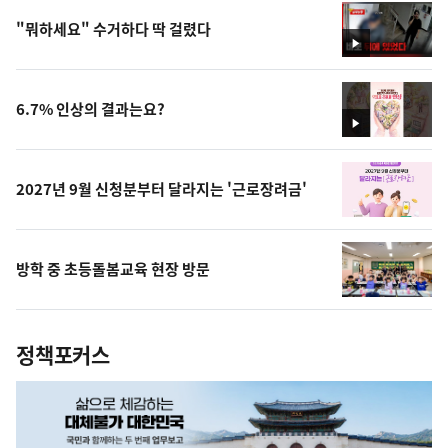
"뭐하세요" 수거하다 딱 걸렸다
영
상
6.7% 인상의 결과는요?
영
상
2027년 9월 신청분부터 달라지는 '근로장려금'
방학 중 초등돌봄교육 현장 방문
정책포커스