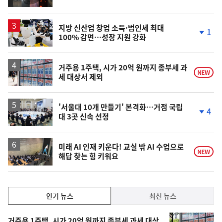
단
계
상
승
지방 신산업 창업 소득·법인세 최대
1
100% 감면…성장 지원 강화
단
계
하
락
거주용 1주택, 시가 20억 원까지 종부세 과
NEW
세 대상서 제외
'서울대 10개 만들기' 본격화…거점 국립
4
대 3곳 신속 선정
단
계
하
락
미래 AI 인재 키운다! 교실 밖 AI 수업으로
NEW
해답 찾는 힘 키워요
인
인기 뉴스
최신 뉴스
기,
인
기
거주용 1주택, 시가 20억 원까지 종부세 과세 대상