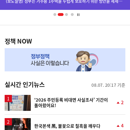
(보도설명) 정부는 거주용 1주택을 두텁게 보호하기 위한 방안을 세제개편안에 담았습니다.
배
너
영
정
역
책
정책 NOW
NOW,
MY
맞
춤
뉴
실시간 인기뉴스
08.07. 20:17 기준
스
'2026 주민등록 비대면 사실조사' 기간이
2
돌아왔어요!
단
계
상
승
영
4
한국본색 黑, 불꽃으로 칠흑을 깨우다
상