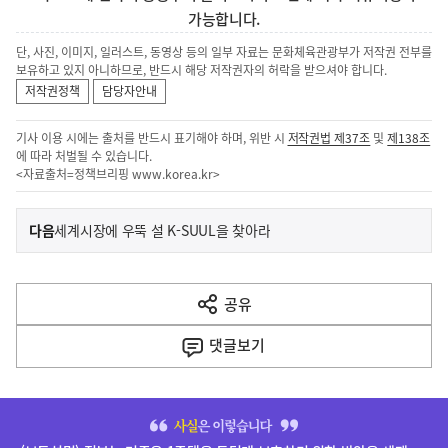
가능합니다.
단, 사진, 이미지, 일러스트, 동영상 등의 일부 자료는 문화체육관광부가 저작권 전부를
보유하고 있지 아니하므로, 반드시 해당 저작권자의 허락을 받으셔야 합니다.
저작권정책
담당자안내
기사 이용 시에는 출처를 반드시 표기해야 하며, 위반 시
저작권법 제37조
및
제138조
에 따라 처벌될 수 있습니다.
<자료출처=정책브리핑
www.korea.kr
>
이
기
다음
세계시장에 우뚝 설 K-SUUL을 찾아라
사
전
다
공유
열
음
기
댓글
보기
기
사
히
단