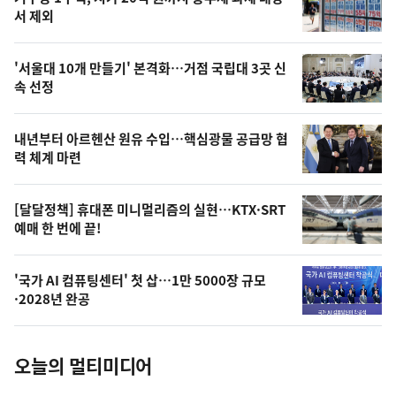
최
뉴
서 제외
신,
스
오
'서울대 10개 만들기' 본격화…거점 국립대 3곳 신
늘
속 선정
의
영
내년부터 아르헨산 원유 수입…핵심광물 공급망 협
상
력 체계 마련
,
오
[달달정책] 휴대폰 미니멀리즘의 실현…KTX·SRT
예매 한 번에 끝!
늘
의
'국가 AI 컴퓨팅센터' 첫 삽…1만 5000장 규모
사
·2028년 완공
진
오늘의 멀티미디어