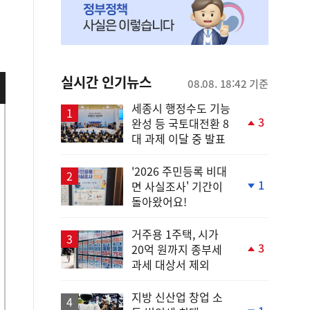
실시간 인기뉴스
08.08. 18:42 기준
세종시 행정수도 기능
3
완성 등 국토대전환 8
단
대 과제 이달 중 발표
계
상
승
'2026 주민등록 비대
1
면 사실조사' 기간이
단
돌아왔어요!
계
하
락
거주용 1주택, 시가
3
20억 원까지 종부세
단
과세 대상서 제외
계
상
승
지방 신산업 창업 소