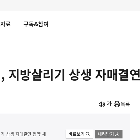
책자료
구독&참여
, 지방살리기 상생 자매결연
시작
열기
목록
기 상생 자매결연 협약 체
바로보기
내려받기