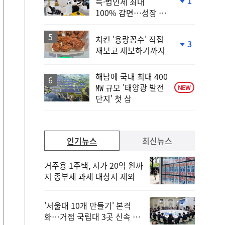
1
득·법인세 최대
단
100% 감면…성장 지
계
원 강화
하
락
치킨 '용량꼼수' 직접
3
재보고 제보하기까지
단
계
하
해남에 국내 최대 400
락
㎿ 규모 '태양광 발전
NEW
단지' 첫 삽
인기뉴스
최신뉴스
거주용 1주택, 시가 20억 원까
지 종부세 과세 대상서 제외
'서울대 10개 만들기' 본격
화…거점 국립대 3곳 신속 선