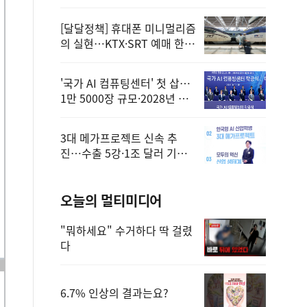
정
[달달정책] 휴대폰 미니멀리즘
의 실현…KTX·SRT 예매 한
번에 끝!
'국가 AI 컴퓨팅센터' 첫 삽…
1만 5000장 규모·2028년 완
공
3대 메가프로젝트 신속 추
진…수출 5강·1조 달러 기반
구축
오늘의 멀티미디어
"뭐하세요" 수거하다 딱 걸렸
다
6.7% 인상의 결과는요?