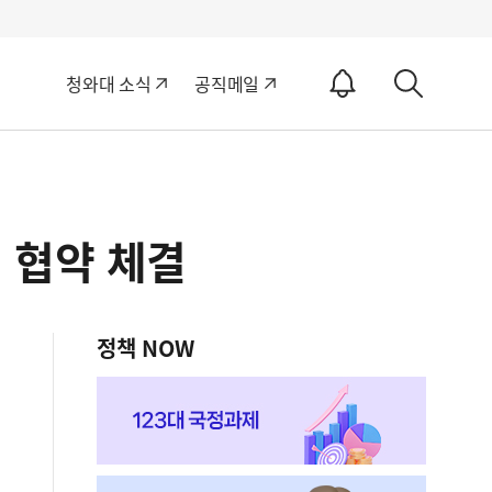
알
청와대 소식
공직메일
림
상
ON
세
검
색
 협약 체결
정책 NOW