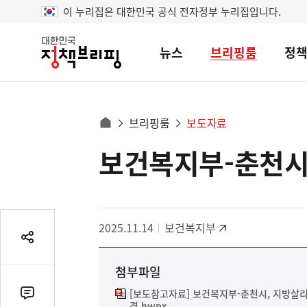
이 누리집은 대한민국 공식 전자정부 누리집입니다.
뉴스
브리핑룸
정
대
한
민
국
정
사
브리핑룸
보도자료
책
홈
브
이
으
보건복지부-춘천시
콘
리
트
로
핑
텐
이
츠
동
영
경
2025.11.14
보건복지부
역
로
공
유
첨부파일
열
기
[보도참고자료] 보건복지부-춘천시, 지방살리
댓
결.hwpx