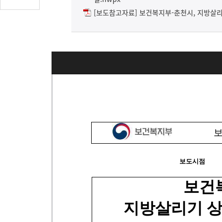
글
[보도참고자료] 보건복지부-춘천시, 지방살리
수
(클
릭
시
댓
글
로
이
동)