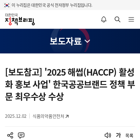
이 누리집은 대한민국 공식 전자정부 누리집입니다.
홈
알림설정 바로가기
검색 바로가기
메뉴 열기
보도자료
콘
텐
[보도참고] '2025 해썹(HACCP) 활성
츠
화 홍보 사업' 한국공공브랜드 정책 부
영
역
문 최우수상 수상
2025.12.02
식품의약품안전처
목록