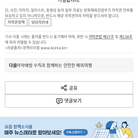
가능합니다.
단, 사진, 이미지, 일러스트, 동영상 등의 일부 자료는 문화체육관광부가 저작권 전부를
보유하고 있지 아니하므로, 반드시 해당 저작권자의 허락을 받으셔야 합니다.
저작권정책
담당자안내
기사 이용 시에는 출처를 반드시 표기해야 하며, 위반 시
저작권법 제37조
및
제138조
에 따라 처벌될 수 있습니다.
<자료출처=정책브리핑
www.korea.kr
>
이
기
다음
마약예방 수칙과 함께하는 안전한 해외여행
사
전
다
공유
열
음
기
댓글
보기
기
사
히
단