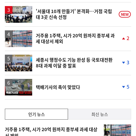
계
상
승
'서울대 10개 만들기' 본격화…거점 국립
NEW
대 3곳 신속 선정
거주용 1주택, 시가 20억 원까지 종부세 과
2
세 대상서 제외
단
계
상
승
세종시 행정수도 기능 완성 등 국토대전환
3
8대 과제 이달 중 발표
단
계
하
락
영
5
택배기사의 촉이 맞았다
상
단
계
하
락
인
인기 뉴스
최신 뉴스
기,
인
기
최
거주용 1주택, 시가 20억 원까지 종부세 과세 대상
서 제외