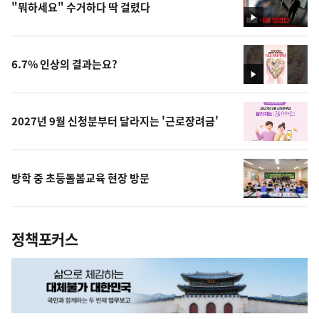
"뭐하세요" 수거하다 딱 걸렸다
영
상
6.7% 인상의 결과는요?
영
상
2027년 9월 신청분부터 달라지는 '근로장려금'
방학 중 초등돌봄교육 현장 방문
정책포커스