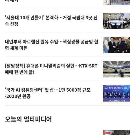
뉴
신,
스
오
'서울대 10개 만들기' 본격화…거점 국립대 3곳 신
늘
속 선정
의
영
내년부터 아르헨산 원유 수입…핵심광물 공급망 협
상
력 체계 마련
,
오
[달달정책] 휴대폰 미니멀리즘의 실현…KTX·SRT
예매 한 번에 끝!
늘
의
'국가 AI 컴퓨팅센터' 첫 삽…1만 5000장 규모
사
·2028년 완공
진
오늘의 멀티미디어