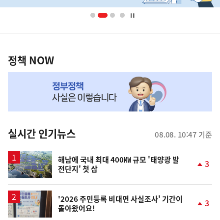
배
너
영
정
역
책
정책 NOW
NOW,
MY
맞
춤
뉴
실시간 인기뉴스
08.08. 10:47 기준
스
해남에 국내 최대 400㎿ 규모 '태양광 발
3
전단지' 첫 삽
단
계
상
승
'2026 주민등록 비대면 사실조사' 기간이
3
돌아왔어요!
단