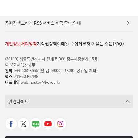
공지
정책브리핑 RSS 서비스 제공 중단 안내
개인정보처리방침
저작권정책
이메일 수집거부
자주 묻는 질문(FAQ)
(30119) 세종특별자치시 갈매로 388 정부세종청사 15동
© 문화체육관광부
전화
044-203-3555 (월-금 09:00 - 18:00, 공휴일 제외)
팩스
044-203-3488
대표메일
webmaster@korea.kr
관련사이트
페
X
네
유
인
이
바
이
튜
스