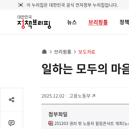
이 누리집은 대한민국 공식 전자정부 누리집입니다.
뉴스
브리핑룸
정
대
한
민
국
정
사
브리핑룸
보도자료
책
홈
브
이
으
일하는 모두의 마음
콘
리
트
로
핑
텐
이
츠
동
영
경
2025.12.02
고용노동부
역
로
공
유
첨부파일
열
기
251203 권리 밖 노동자 힐링콘서트 개최(노
댓