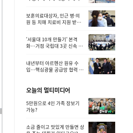
보훈의료대상자, 인근 병·의
원 등 치매 치료비 지원 받을
수 있어
'서울대 10개 만들기' 본격
화…거점 국립대 3곳 신속 선
정
내년부터 아르헨산 원유 수
입…핵심광물 공급망 협력 체
계 마련
오늘의 멀티미디어
5만원으로 4인 가족 장보기
가능?
소금 줄이고 맛있게 만들면 상