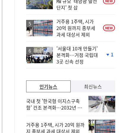
㎿ 규모 '태양광 발전
NEW
단지' 첫 삽
거주용 1주택, 시가
20억 원까지 종부세
NEW
과세 대상서 제외
'서울대 10개 만들기'
1
본격화…거점 국립대
단
3곳 신속 선정
계
하
락
인기뉴스
최신뉴스
국내 첫 '한국형 이지스구축
함' 건조 본격화…2032년 해
군 인도
거주용 1주택, 시가 20억 원까
지 종부세 과세 대상서 제외