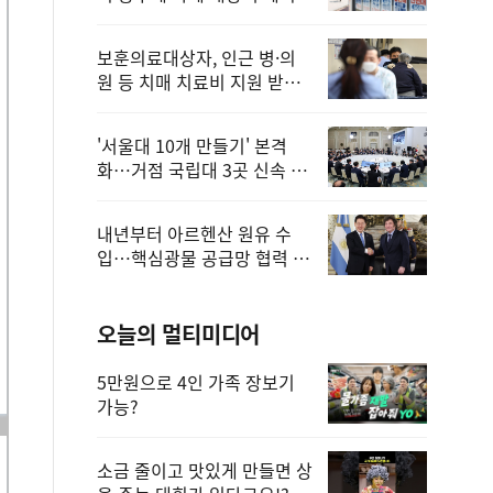
보훈의료대상자, 인근 병·의
원 등 치매 치료비 지원 받을
수 있어
'서울대 10개 만들기' 본격
화…거점 국립대 3곳 신속 선
정
내년부터 아르헨산 원유 수
입…핵심광물 공급망 협력 체
계 마련
오늘의 멀티미디어
5만원으로 4인 가족 장보기
가능?
소금 줄이고 맛있게 만들면 상