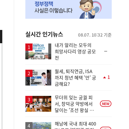
실시간 인기뉴스
08.07. 10:32 기준
내가 알리는 모두의
순
희망사다리 영상 공모
위
전
동
일
월세, 퇴직연금, ISA
1
까지 청년 혜택 '안' 궁
단
금해요?
계
상
승
무더위 잊는 궁궐 피
서, 창덕궁 약방에서
NEW
달이는 '조선 왕실 보
양 비법'
해남에 국내 최대 400