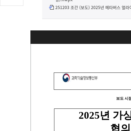
글
251203 조간 (보도) 2025년 메타버스 얼
수
(클
릭
시
댓
글
로
이
동)