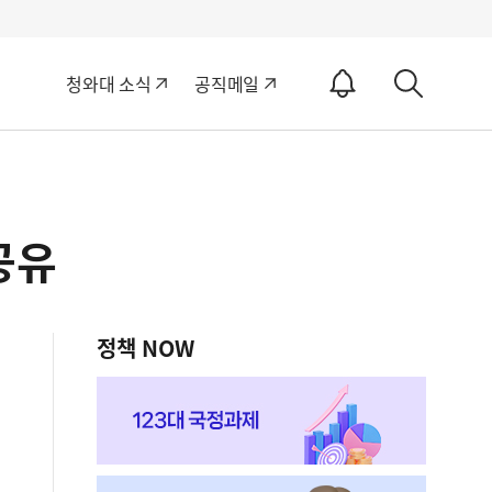
알
청와대 소식
공직메일
림
상
ON
세
검
색
공유
정책 NOW