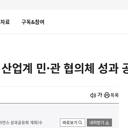
책자료
구독&참여
합 산업계 민·관 협의체 성과 
시작
열기
목록
얼라이언스 성과공유회 개최(수
바로보기
내려받기