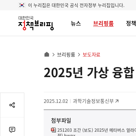
이 누리집은 대한민국 공식 전자정부 누리집입니다.
뉴스
브리핑룸
정
대
한
민
국
정
사
브리핑룸
보도자료
책
홈
브
이
으
2025년 가상 융
콘
리
트
로
핑
텐
이
츠
동
영
경
2025.12.02
과학기술정보통신부
역
로
공
유
첨부파일
열
기
251203 조간 (보도) 2025년 메타버스 
댓
정).hwpx