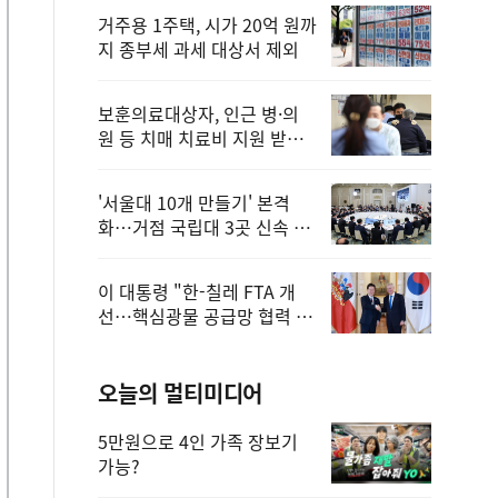
거주용 1주택, 시가 20억 원까
지 종부세 과세 대상서 제외
보훈의료대상자, 인근 병·의
원 등 치매 치료비 지원 받을
수 있어
'서울대 10개 만들기' 본격
화…거점 국립대 3곳 신속 선
정
이 대통령 "한-칠레 FTA 개
선…핵심광물 공급망 협력 더
욱 강화"
오늘의 멀티미디어
5만원으로 4인 가족 장보기
가능?