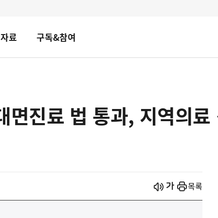
책자료
구독&참여
대면진료 법 통과, 지역의료
시작
열기
목록