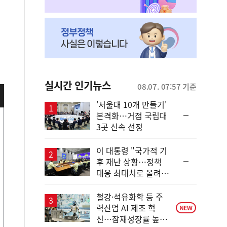
실시간 인기뉴스
08.07. 07:57 기준
'서울대 10개 만들기'
순
본격화…거점 국립대
위
3곳 신속 선정
동
일
이 대통령 "국가적 기
순
후 재난 상황…정책
위
대응 최대치로 올려
동
야"
일
철강·석유화학 등 주
력산업 AI 제조 혁
NEW
신…잠재성장률 높인