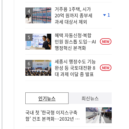
다
거주용 1주택, 시가
1
20억 원까지 종부세
단
과세 대상서 제외
계
하
락
혜택 자동신청·복합
민원 원스톱 도입…AI
NEW
행정혁신 본격화
세종시 행정수도 기능
완성 등 국토대전환 8
NEW
대 과제 이달 중 발표
인기뉴스
최신뉴스
국내 첫 '한국형 이지스구축
함' 건조 본격화…2032년 해
군 인도