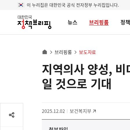
이 누리집은 대한민국 공식 전자정부 누리집입니다.
뉴스
브리핑룸
정
대
한
민
국
정
사
브리핑룸
보도자료
책
홈
브
이
으
지역의사 양성, 비
콘
리
트
로
핑
텐
이
일 것으로 기대
츠
동
영
경
역
로
2025.12.02
보건복지부
공
유
첨부파일