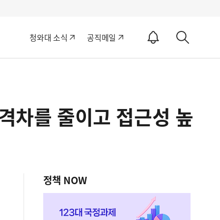
알
청와대 소식
공직메일
림
상
ON
세
검
색
 격차를 줄이고 접근성 높
정책 NOW