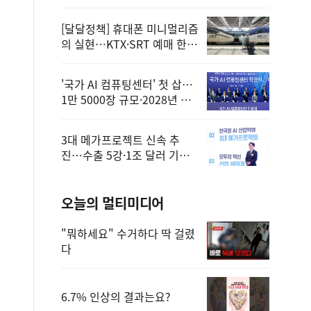
정
[달달정책] 휴대폰 미니멀리즘
의 실현…KTX·SRT 예매 한
번에 끝!
'국가 AI 컴퓨팅센터' 첫 삽…
1만 5000장 규모·2028년 완
공
3대 메가프로젝트 신속 추
진…수출 5강·1조 달러 기반
구축
오늘의 멀티미디어
"뭐하세요" 수거하다 딱 걸렸
다
6.7% 인상의 결과는요?