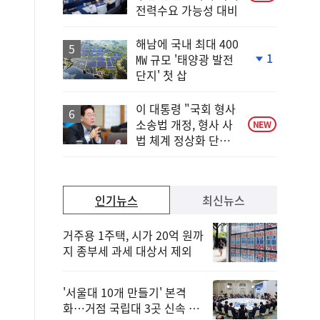
전력수요 가능성 대비
해남에 국내 최대 400
1
㎿ 규모 '태양광 발전
단
단지' 첫 삽
계
하
락
이 대통령 "국회 형사
소송법 개정, 형사 사
NEW
법 체계 정상화 단초
마련"
인기뉴스
최신뉴스
거주용 1주택, 시가 20억 원까
지 종부세 과세 대상서 제외
'서울대 10개 만들기' 본격
화…거점 국립대 3곳 신속 선