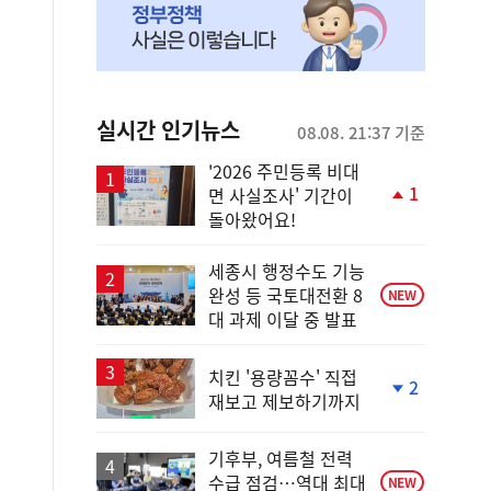
실시간 인기뉴스
08.08. 21:37 기준
'2026 주민등록 비대
1
면 사실조사' 기간이
단
돌아왔어요!
계
상
승
세종시 행정수도 기능
완성 등 국토대전환 8
NEW
대 과제 이달 중 발표
치킨 '용량꼼수' 직접
2
재보고 제보하기까지
단
계
하
기후부, 여름철 전력
락
수급 점검…역대 최대
NEW