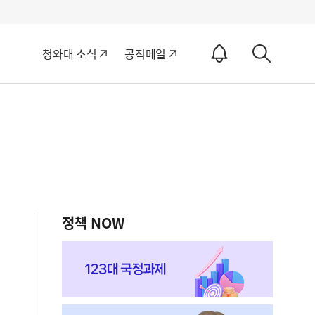
알
청와대 소식
공직메일
림
상
ON
세
검
색
정책 NOW