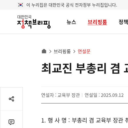
이 누리집은 대한민국 공식 전자정부 누리집입니다.
뉴스
브리핑룸
정
대
한
민
국
정
사
브리핑룸
연설문
책
홈
브
이
으
최교진 부총리 겸 
콘
리
트
로
핑
텐
이
츠
동
영
경
연설자 : 교육부 장관
연설일 : 2025.09.12
역
로
공
유
열
1. 행 사 명 : 부총리 겸 교육부 장관
기
댓