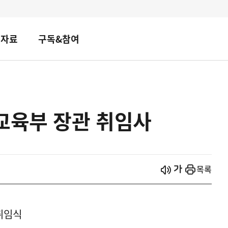
책자료
구독&참여
교육부 장관 취임사
시작
열기
목록
 취임식