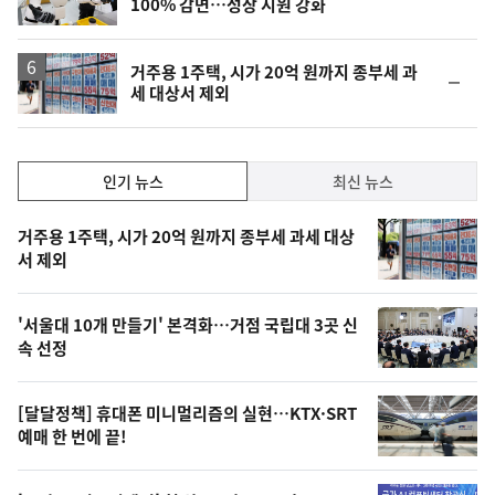
100% 감면…성장 지원 강화
위
동
일
거주용 1주택, 시가 20억 원까지 종부세 과
순
세 대상서 제외
위
동
일
인
인기 뉴스
최신 뉴스
기,
인
기
최
거주용 1주택, 시가 20억 원까지 종부세 과세 대상
뉴
서 제외
신,
스
오
'서울대 10개 만들기' 본격화…거점 국립대 3곳 신
늘
속 선정
의
영
[달달정책] 휴대폰 미니멀리즘의 실현…KTX·SRT
상
예매 한 번에 끝!
,