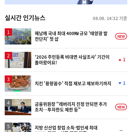
춤
뉴
실시간 인기뉴스
08.09. 14:32 기준
스
해남에 국내 최대 400㎿ 규모 '태양광 발
NEW
전단지' 첫 삽
'2026 주민등록 비대면 사실조사' 기간이
1
돌아왔어요!
단
계
상
승
1
치킨 '용량꼼수' 직접 재보고 제보하기까지
단
계
하
락
금융위원장 "레버리지 진정 안되면 추가
NEW
조치…투자한도 제한 등"
지방 신산업 창업 소득·법인세 최대
순