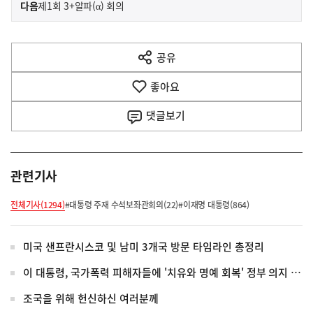
이
기
다음
제1회 3+알파(α) 회의
사
전
다
공유
열
음
기
좋아요
기
사
댓글
보기
관련기사
전체기사(1294)
#대통령 주재 수석보좌관회의(22)
#이재명 대통령(864)
미국 샌프란시스코 및 남미 3개국 방문 타임라인 총정리
이 대통령, 국가폭력 피해자들에 '치유와 명예 회복' 정부 의지 전달
조국을 위해 헌신하신 여러분께