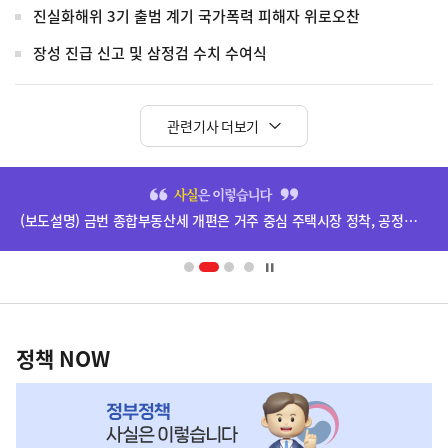
진실화해위 3기 출범 계기 국가폭력 피해자 위로오찬
장성 진급 신고 및 삼정검 수치 수여식
관련기사 더보기
히
단
(보도설명) 금번 종합부동산세 개편은 거주 중심 주택시장 정착, 공정과세 및 과세형평 제고를 위한 것입니다.
배
너
영
정
역
책
정책 NOW
NOW,
MY
맞