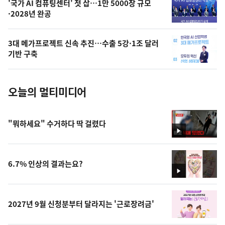
오
'국가 AI 컴퓨팅센터' 첫 삽…1만 5000장 규모
·2028년 완공
늘
의
3대 메가프로젝트 신속 추진…수출 5강·1조 달러
사
기반 구축
진
오늘의 멀티미디어
"뭐하세요" 수거하다 딱 걸렸다
영
상
6.7% 인상의 결과는요?
영
상
2027년 9월 신청분부터 달라지는 '근로장려금'