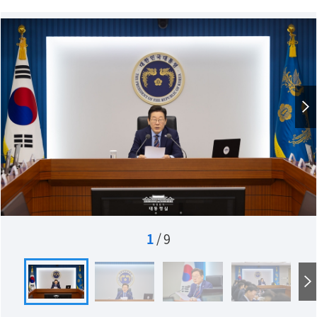
1
/
9