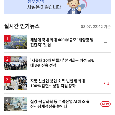
MY
맞
춤
뉴
실시간 인기뉴스
08.07. 22:42 기준
스
해남에 국내 최대 400㎿ 규모 '태양광 발
순
전단지' 첫 삽
위
동
일
'서울대 10개 만들기' 본격화…거점 국립
순
대 3곳 신속 선정
위
동
일
지방 신산업 창업 소득·법인세 최대
3
100% 감면…성장 지원 강화
단
계
상
승
철강·석유화학 등 주력산업 AI 제조 혁
NEW
신…잠재성장률 높인다