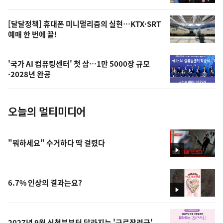
,
오
[달달정책] 휴대폰 미니멀리즘의 실현…KTX·SRT
예매 한 번에 끝!
늘
의
'국가 AI 컴퓨팅센터' 첫 삽…1만 5000장 규모
사
·2028년 완공
진
오늘의 멀티미디어
"뭐하세요" 수거하다 딱 걸렸다
영
상
6.7% 인상의 결과는요?
영
상
2027년 9월 신청분부터 달라지는 '근로장려금'