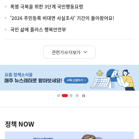
폭염 극복을 위한 3단계 국민행동요령
'2026 주민등록 비대면 사실조사' 기간이 돌아왔어요!
국민 삶에 플러스 행복안전부
관련기사 더보기
히
단
배
너
영
정
역
책
정책 NOW
NOW,