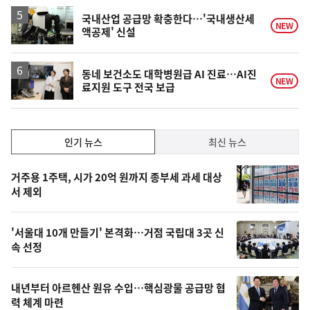
국내산업 공급망 확충한다…'국내생산세
NEW
액공제' 신설
동네 보건소도 대학병원급 AI 진료…AI진
NEW
료지원 도구 전국 보급
인
인기 뉴스
최신 뉴스
기,
인
기
최
거주용 1주택, 시가 20억 원까지 종부세 과세 대상
뉴
서 제외
신,
스
오
'서울대 10개 만들기' 본격화…거점 국립대 3곳 신
늘
속 선정
의
영
내년부터 아르헨산 원유 수입…핵심광물 공급망 협
상
력 체계 마련