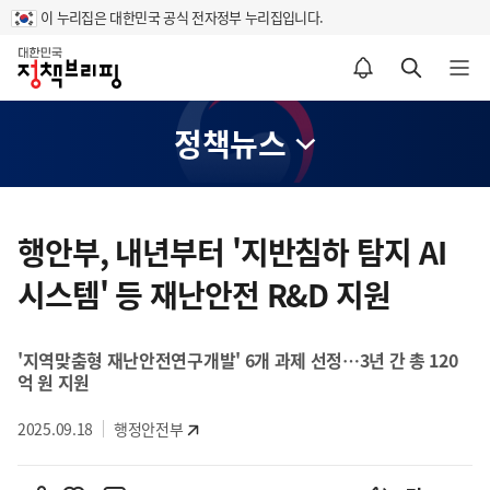
이 누리집은 대한민국 공식 전자정부 누리집입니다.
홈
알림설정 바로가기
검색 바로가기
메뉴 열기
정책뉴스
콘
텐
행안부, 내년부터 '지반침하 탐지 AI
츠
시스템' 등 재난안전 R&D 지원
영
역
'지역맞춤형 재난안전연구개발' 6개 과제 선정…3년 간 총 120
억 원 지원
2025.09.18
행정안전부