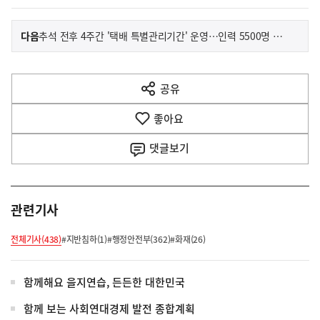
이
기
다음
추석 전후 4주간 '택배 특별관리기간' 운영…인력 5500명 추가 투입
사
전
다
공유
열
음
기
좋아요
기
사
댓글
보기
관련기사
전체기사(438)
#지반침하(1)
#행정안전부(362)
#화재(26)
함께해요 을지연습, 든든한 대한민국
함께 보는 사회연대경제 발전 종합계획