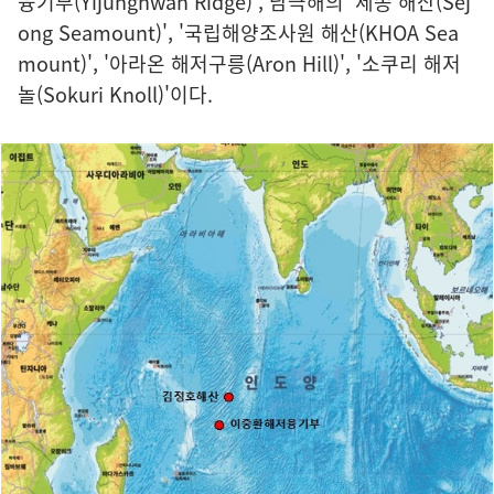
융기부(Yijunghwan Ridge)', 남극해의 '세종 해산(Sej
ong Seamount)', '국립해양조사원 해산(KHOA Sea
mount)', '아라온 해저구릉(Aron Hill)', '소쿠리 해저
놀(Sokuri Knoll)'이다.