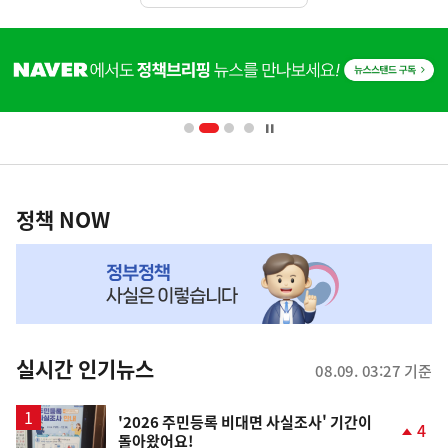
히
단
배
너
영
정
역
책
정책 NOW
NOW,
MY
맞
춤
뉴
실시간 인기뉴스
08.09. 03:27 기준
스
'2026 주민등록 비대면 사실조사' 기간이
4
돌아왔어요!