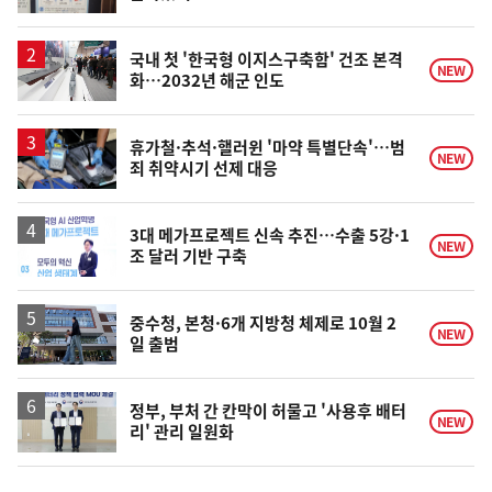
단
계
상
승
국내 첫 '한국형 이지스구축함' 건조 본격
NEW
화…2032년 해군 인도
휴가철·추석·핼러윈 '마약 특별단속'…범
NEW
죄 취약시기 선제 대응
3대 메가프로젝트 신속 추진…수출 5강·1
NEW
조 달러 기반 구축
중수청, 본청·6개 지방청 체제로 10월 2
NEW
일 출범
정부, 부처 간 칸막이 허물고 '사용후 배터
NEW
리' 관리 일원화