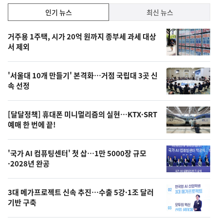
인
인기 뉴스
최신 뉴스
기,
인
기
최
거주용 1주택, 시가 20억 원까지 종부세 과세 대상
뉴
서 제외
신,
스
오
'서울대 10개 만들기' 본격화…거점 국립대 3곳 신
늘
속 선정
의
영
[달달정책] 휴대폰 미니멀리즘의 실현…KTX·SRT
상
예매 한 번에 끝!
,
오
'국가 AI 컴퓨팅센터' 첫 삽…1만 5000장 규모
·2028년 완공
늘
의
3대 메가프로젝트 신속 추진…수출 5강·1조 달러
사
기반 구축
진