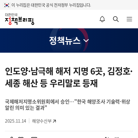
이 누리집은 대한민국 공식 전자정부 누리집입니다.
홈
알림설정 바로가기
검색 바로가기
메뉴 열기
정책뉴스
콘
텐
인도양·남극해 해저 지명 6곳, 김정호·
츠
세종 해산 등 우리말로 등재
영
역
국제해저지명소위원회에서 승인…"한국 해양조사 기술력·위상
알린 의미 있는 결과"
2025.11.14
해양수산부