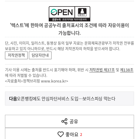
'텍스트'에 한하여 공공누리 출처표시의 조건에 따라 자유이용이
가능합니다.
단, 사진, 이미지, 일러스트, 동영상 등의 일부 자료는 문화체육관광부가 저작권 전부를
보유하고 있지 아니하므로, 반드시 해당 저작권자의 허락을 받으셔야 합니다.
저작권정책
담당자안내
기사 이용 시에는 출처를 반드시 표기해야 하며, 위반 시
저작권법 제37조
및
제138조
에 따라 처벌될 수 있습니다.
<자료출처=정책브리핑
www.korea.kr
>
이
기
다음
오픈뱅킹에도 안심차단서비스 도입…보이스피싱 막는다
사
전
다
공유
열
음
기
좋아요
기
2