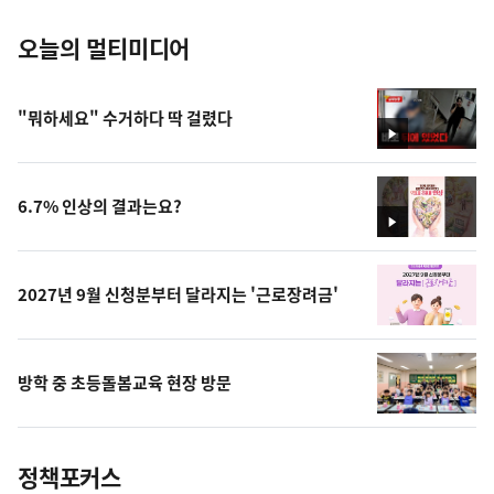
오늘의 멀티미디어
"뭐하세요" 수거하다 딱 걸렸다
영
상
6.7% 인상의 결과는요?
영
상
2027년 9월 신청분부터 달라지는 '근로장려금'
방학 중 초등돌봄교육 현장 방문
정책포커스