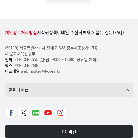
개인정보처리방침
저작권정책
이메일 수집거부
자주 묻는 질문(FAQ)
(30119) 세종특별자치시 갈매로 388 정부세종청사 15동
© 문화체육관광부
전화
044-203-3555 (월-금 09:00 - 18:00, 공휴일 제외)
팩스
044-203-3488
대표메일
webmaster@korea.kr
관련사이트
페
X
네
유
인
이
바
이
튜
스
스
로
버
브
타
PC 버전
북
가
포
바
그