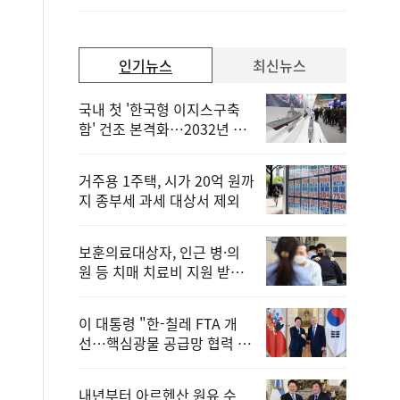
일
인기뉴스
최신뉴스
국내 첫 '한국형 이지스구축
함' 건조 본격화…2032년 해
군 인도
거주용 1주택, 시가 20억 원까
지 종부세 과세 대상서 제외
보훈의료대상자, 인근 병·의
원 등 치매 치료비 지원 받을
수 있어
이 대통령 "한-칠레 FTA 개
선…핵심광물 공급망 협력 더
욱 강화"
내년부터 아르헨산 원유 수