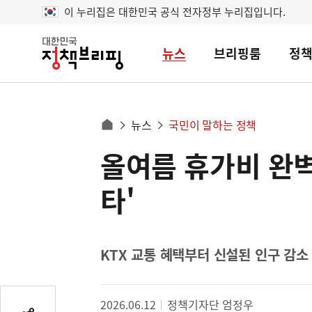
이 누리집은 대한민국 공식 전자정부 누리집입니다.
뉴스
브리핑룸
정
대
한
민
국
정
사
뉴스
국민이 말하는 정책
책
홈
브
이
으
올여름 휴가비 완벽
콘
리
트
로
핑
텐
이
타'
츠
동
영
경
역
로
KTX 교통 혜택부터 신설된 인구 감소 
2026.06.12
정책기자단 엄정우