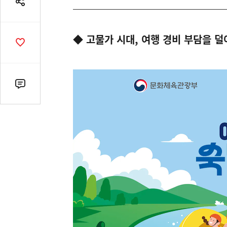
공
유
열
◆ 고물가 시대, 여행 경비 부담을 덜
기
공
감
수
댓
글
수
(클
릭
시
댓
글
로
이
동)