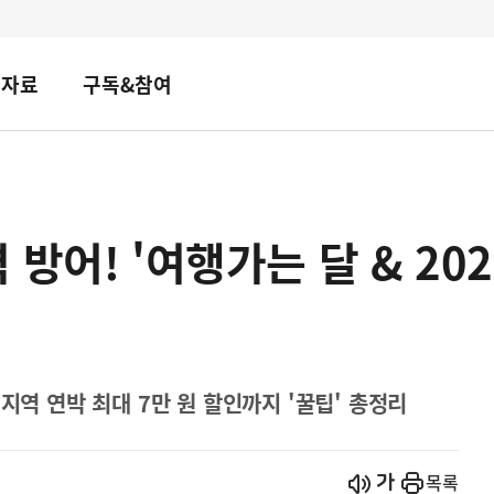
책자료
구독&참여
 방어! '여행가는 달 & 2
지역 연박 최대 7만 원 할인까지 '꿀팁' 총정리
시작
열기
목록