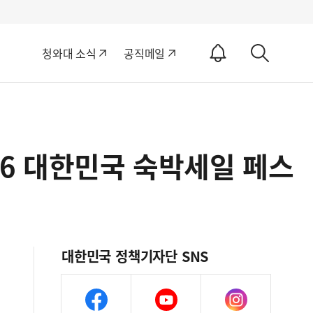
알
청와대 소식
공직메일
림
상
ON
세
검
색
026 대한민국 숙박세일 페스
대한민국 정책기자단 SNS