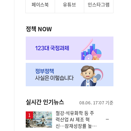
페이스북
유튜브
인스타그램
정책 NOW
실시간 인기뉴스
08.06. 17:07 기준
철강·석유화학 등 주
순
력산업 AI 제조 혁
위
신…잠재성장률 높인
동