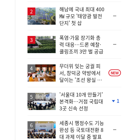
다
일
해남에 국내 최대 400
순
㎿ 규모 '태양광 발전
위
단지' 첫 삽
동
일
폭염·가뭄 장기화 총
순
력 대응…드론 예찰·
위
쿨링조끼 3만 벌 공급
동
일
무더위 잊는 궁궐 피
서, 창덕궁 약방에서
NEW
달이는 '조선 왕실 보
양 비법'
'서울대 10개 만들기'
1
본격화…거점 국립대
단
3곳 신속 선정
계
하
락
세종시 행정수도 기능
순
완성 등 국토대전환 8
위
대 과제 이달 중 발표
동