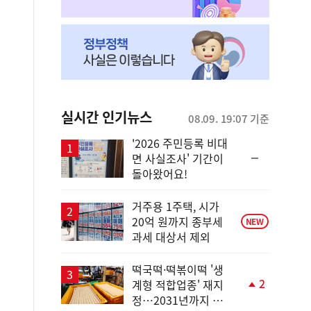
실시간 인기뉴스
08.09. 19:07 기준
'2026 주민등록 비대
순
면 사실조사' 기간이
위
돌아왔어요!
동
일
거주용 1주택, 시가
20억 원까지 종부세
NEW
과세 대상서 제외
떡국떡·떡볶이떡 '생
2
계형 적합업종' 재지
단
정…2031년까지 보
계