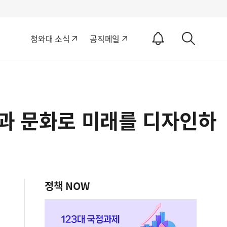
알
청와대 소식
공직메일
림
상
ON
세
검
색
술과 문화로 미래를 디자인하
정책 NOW