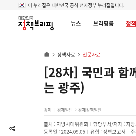
이 누리집은 대한민국 공식 전자정부 누리집입니다.
뉴스
브리핑룸
정
대
한
민
국
정
사
정책자료
전문자료
책
홈
브
이
으
[28차] 국민과 
콘
리
트
로
핑
텐
이
는 광주)
츠
동
영
경
역
로
경제
경제일반
경제정책일반
출처 :
지방시대위원회
담당부서/저자 : 지
등록일 : 2024.09.05
유형 :
정책보고서
주
공