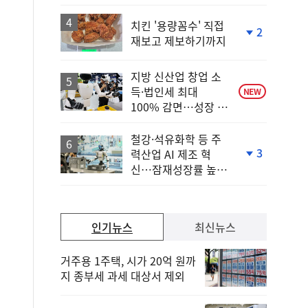
호
상
승
치킨 '용량꼼수' 직접
2
재보고 제보하기까지
단
계
하
지방 신산업 창업 소
락
득·법인세 최대
NEW
100% 감면…성장 지
원 강화
철강·석유화학 등 주
3
력산업 AI 제조 혁
단
신…잠재성장률 높인
계
다
하
락
인기뉴스
최신뉴스
거주용 1주택, 시가 20억 원까
지 종부세 과세 대상서 제외