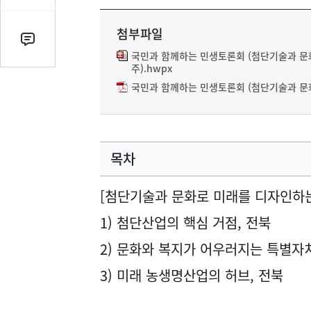
유
열
첨부파일
기
댓
국민과 함께하는 민생토론회 (첨단기술과 문
글
주).hwpx
수
국민과 함께하는 민생토론회 (첨단기술과 문화
(클
릭
시
댓
목차
글
로
[첨단기술과 문화로 미래를 디자인하는
이
동)
1) 첨단산업의 핵심 거점, 전북
2) 문화와 복지가 어우러지는 특별자
3) 미래 농생명산업의 허브, 전북