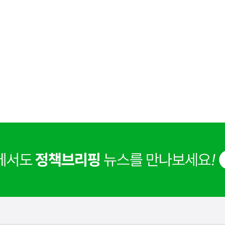
사
해외 K-뷰티 위조상품 확산에 대응하여 K브랜드 정부인
실
은
보호를 강화하고 있습니다.
2026.08.09
이
렇
습
니
다