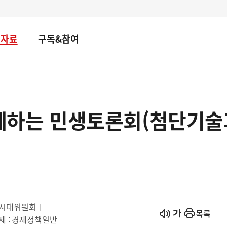
책자료
구독&참여
함께하는 민생토론회(첨단기
방시대위원회
시작
열기
목록
제 :
경제정책일반