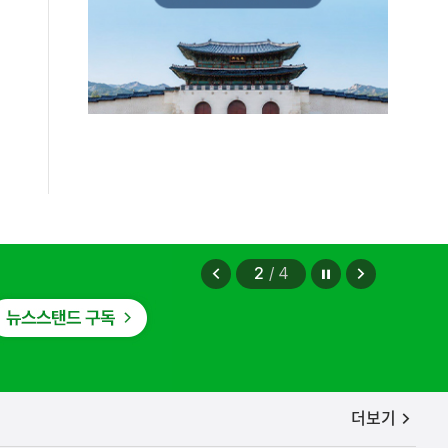
증, 유통차단, 국제공조까지 K-브랜드
정지
이
다
2
/
4
전
음
보
보
기
기
공지사항
더보기