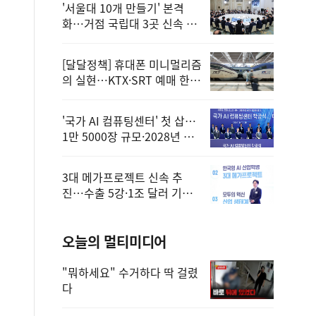
'서울대 10개 만들기' 본격
화…거점 국립대 3곳 신속 선
정
[달달정책] 휴대폰 미니멀리즘
의 실현…KTX·SRT 예매 한
번에 끝!
'국가 AI 컴퓨팅센터' 첫 삽…
1만 5000장 규모·2028년 완
공
3대 메가프로젝트 신속 추
진…수출 5강·1조 달러 기반
구축
오늘의 멀티미디어
"뭐하세요" 수거하다 딱 걸렸
다