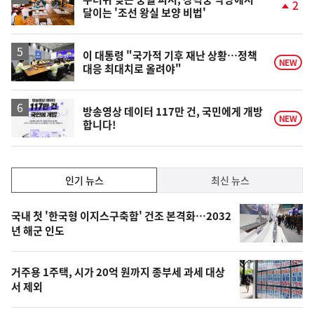
2
달이는 '조선 왕실 보양 비법'
단
계
상
승
이 대통령 "국가적 기후 재난 상황…정책
NEW
대응 최대치로 올려야"
방송영상 데이터 117만 건, 국민에게 개방
NEW
합니다!
인
인기 뉴스
최신 뉴스
기,
인
기
최
국내 첫 '한국형 이지스구축함' 건조 본격화…2032
뉴
년 해군 인도
신,
스
오
거주용 1주택, 시가 20억 원까지 종부세 과세 대상
늘
서 제외
의