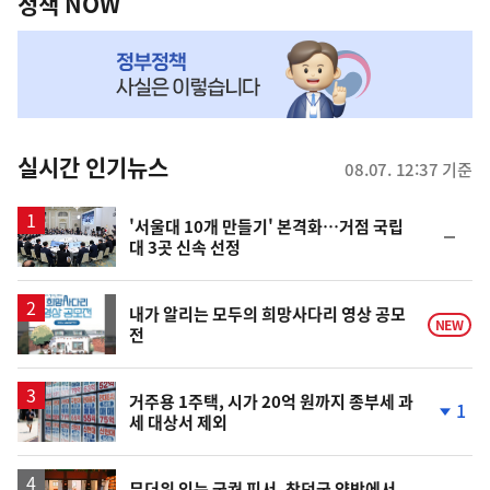
책
정책 NOW
이
이
NOW,
동
동
MY
맞
춤
뉴
실시간 인기뉴스
08.07. 12:37 기준
스
'서울대 10개 만들기' 본격화…거점 국립
순
대 3곳 신속 선정
위
동
일
내가 알리는 모두의 희망사다리 영상 공모
NEW
전
거주용 1주택, 시가 20억 원까지 종부세 과
1
세 대상서 제외
단
계
하
락
무더위 잊는 궁궐 피서, 창덕궁 약방에서