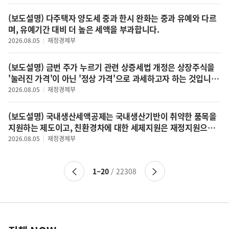
(보도설명) 다주택자 양도세 중과 한시 완화는 중과 유예와 다르
며, 유예기간 대비 더 높은 세액을 부과합니다.
2026.08.05
재정경제부
(보도설명) 금번 주가 누르기 관련 상증세법 개정은 상장주식을
'눌러진 가격'이 아닌 '정상 가격'으로 과세하고자 하는 것입니
다.
2026.08.05
재정경제부
(보도설명) 국내생산세액공제는 국내생산기반이 취약한 품목을
지원하는 제도이고, 친환경차에 대한 세제지원은 재정지원으로
전환됩니다.
2026.08.05
재정경제부
이
다
1~20
/ 22308
전
음
페
페
이
이
정
지
지
로
로