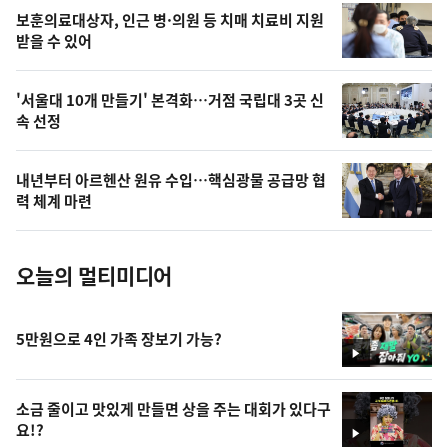
영
보훈의료대상자, 인근 병·의원 등 치매 치료비 지원
상
받을 수 있어
,
오
'서울대 10개 만들기' 본격화…거점 국립대 3곳 신
속 선정
늘
의
내년부터 아르헨산 원유 수입…핵심광물 공급망 협
사
력 체계 마련
진
오늘의 멀티미디어
5만원으로 4인 가족 장보기 가능?
영
상
소금 줄이고 맛있게 만들면 상을 주는 대회가 있다구
요!?
영