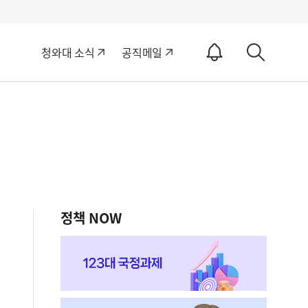
알
청와대 소식
공직메일
림
상
ON
세
검
색
정책 NOW