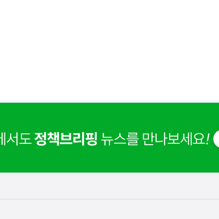
사
 거주용 1주택을 두텁게 보호하기 위한 방안을 세제개
실
은
이
렇
습
니
다