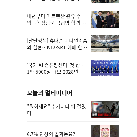
정
내년부터 아르헨산 원유 수
입…핵심광물 공급망 협력 체
계 마련
[달달정책] 휴대폰 미니멀리즘
의 실현…KTX·SRT 예매 한
번에 끝!
'국가 AI 컴퓨팅센터' 첫 삽…
1만 5000장 규모·2028년 완
공
오늘의 멀티미디어
"뭐하세요" 수거하다 딱 걸렸
다
6.7% 인상의 결과는요?