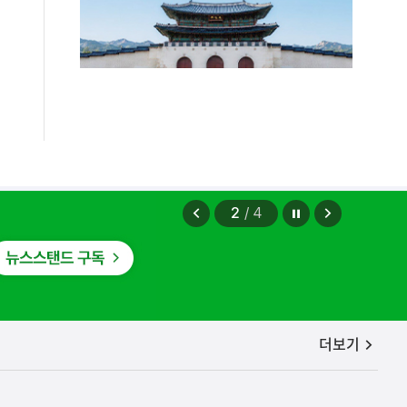
편안에 담았습니다.
2026.08.07
정지
이
다
2
/
4
전
음
보
보
기
기
공지사항
더보기