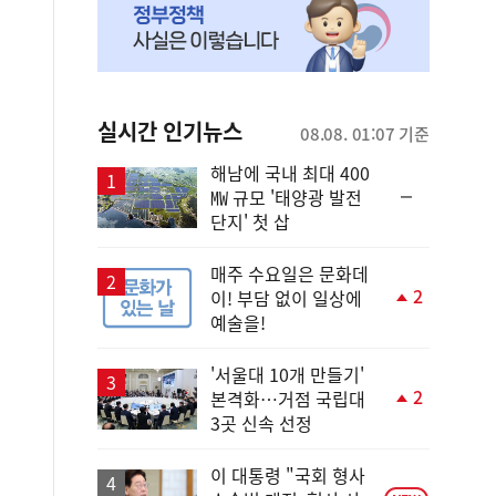
실시간 인기뉴스
08.08. 01:07 기준
해남에 국내 최대 400
순
㎿ 규모 '태양광 발전
위
단지' 첫 삽
동
일
매주 수요일은 문화데
2
이! 부담 없이 일상에
단
예술을!
계
상
승
'서울대 10개 만들기'
2
본격화…거점 국립대
단
3곳 신속 선정
계
상
승
이 대통령 "국회 형사