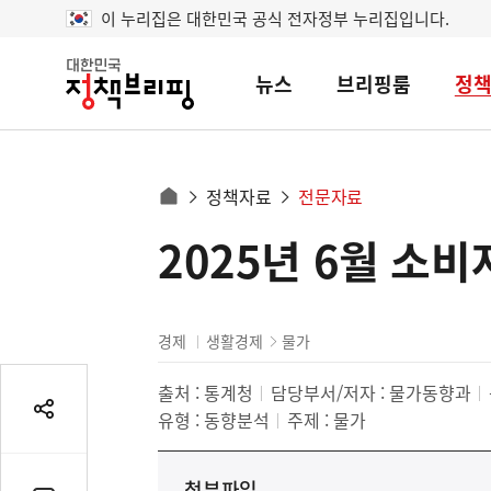
이 누리집은 대한민국 공식 전자정부 누리집입니다.
뉴스
브리핑룸
정
대
한
민
국
정
사
정책자료
전문자료
책
홈
브
이
으
2025년 6월 소
콘
리
트
로
핑
텐
이
츠
동
영
경제
생활경제
물가
경
역
로
출처 :
통계청
담당부서/저자 : 물가동향과
유형 :
동향분석
주제 :
물가
공
유
열
첨부파일