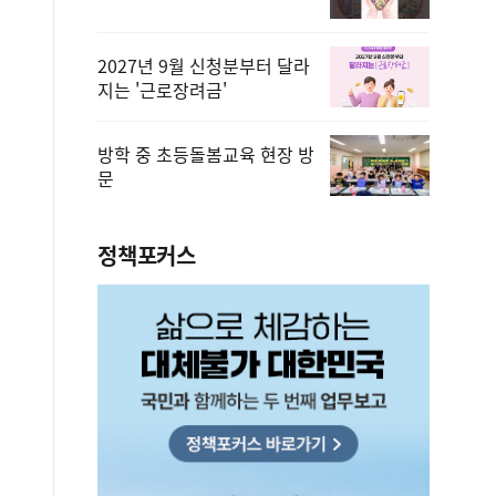
2027년 9월 신청분부터 달라
지는 '근로장려금'
방학 중 초등돌봄교육 현장 방
문
정책포커스