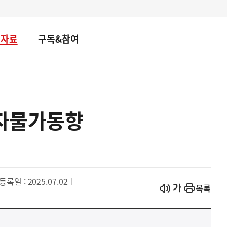
책자료
구독&참여
비자물가동향
등록일 : 2025.07.02
시작
열기
목록