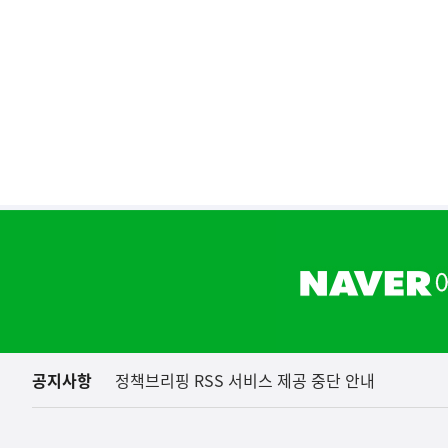
(보도설명) 정부는
재정경제부
하
단
배
너
영
역
공지사항
정책브리핑 RSS 서비스 제공 중단 안내