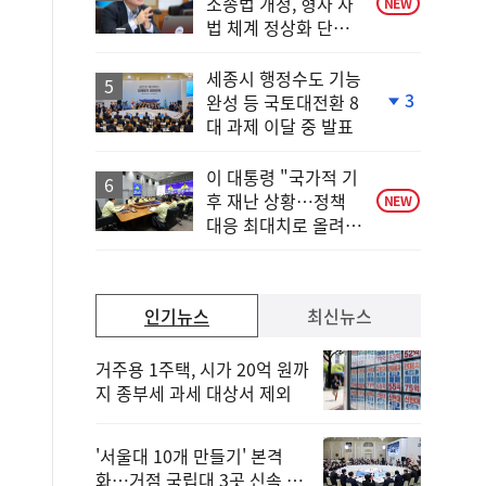
소송법 개정, 형사 사
NEW
법 체계 정상화 단초
마련"
세종시 행정수도 기능
3
완성 등 국토대전환 8
단
대 과제 이달 중 발표
계
하
락
이 대통령 "국가적 기
후 재난 상황…정책
NEW
대응 최대치로 올려
야"
인기뉴스
최신뉴스
거주용 1주택, 시가 20억 원까
지 종부세 과세 대상서 제외
'서울대 10개 만들기' 본격
화…거점 국립대 3곳 신속 선