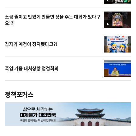
영
상
소금 줄이고 맛있게 만들면 상을 주는 대회가 있다구
요!?
영
상
갑자기 계정이 정지됐다고?!
폭염 가뭄 대처상황 점검회의
정책포커스