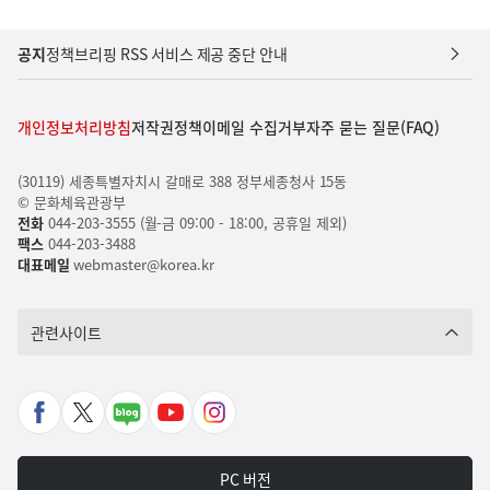
공지
정책브리핑 RSS 서비스 제공 중단 안내
개인정보처리방침
저작권정책
이메일 수집거부
자주 묻는 질문(FAQ)
(30119) 세종특별자치시 갈매로 388 정부세종청사 15동
© 문화체육관광부
전화
044-203-3555 (월-금 09:00 - 18:00, 공휴일 제외)
팩스
044-203-3488
대표메일
webmaster@korea.kr
관련사이트
페
X
네
유
인
이
바
이
튜
스
스
로
버
브
타
PC 버전