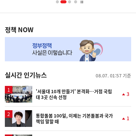
너
영
정
역
책
정책 NOW
NOW,
MY
맞
춤
뉴
실시간 인기뉴스
08.07. 01:57 기준
스
'서울대 10개 만들기' 본격화…거점 국립
3
대 3곳 신속 선정
단
계
상
승
통합돌봄 100일, 이제는 기본돌봄과 국가
1
책임 말할 때
단
계
상