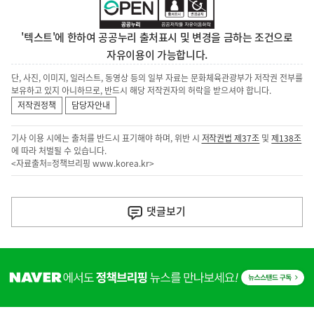
'텍스트'에 한하여 공공누리 출처표시 및 변경을 금하는 조건으로
자유이용이 가능합니다.
단, 사진, 이미지, 일러스트, 동영상 등의 일부 자료는 문화체육관광부가 저작권 전부를
보유하고 있지 아니하므로, 반드시 해당 저작권자의 허락을 받으셔야 합니다.
저작권정책
담당자안내
기사 이용 시에는 출처를 반드시 표기해야 하며, 위반 시
저작권법 제37조
및
제138조
에 따라 처벌될 수 있습니다.
<자료출처=정책브리핑
www.korea.kr
>
이
전
댓글
보기
다
음
히
기
단
배
사