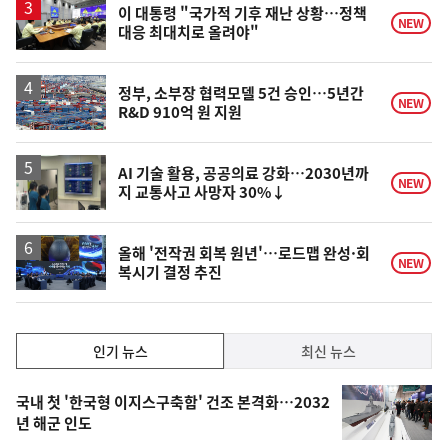
승
이 대통령 "국가적 기후 재난 상황…정책
NEW
대응 최대치로 올려야"
정부, 소부장 협력모델 5건 승인…5년간
NEW
R&D 910억 원 지원
AI 기술 활용, 공공의료 강화…2030년까
NEW
지 교통사고 사망자 30%↓
올해 '전작권 회복 원년'…로드맵 완성·회
NEW
복시기 결정 추진
인
인기 뉴스
최신 뉴스
기,
인
기
최
국내 첫 '한국형 이지스구축함' 건조 본격화…2032
뉴
년 해군 인도
신,