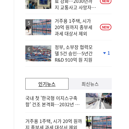
료 강화…2030년까
NEW
지 교통사고 사망자
30%↓
거주용 1주택, 시가
20억 원까지 종부세
NEW
과세 대상서 제외
정부, 소부장 협력모
1
델 5건 승인…5년간
단
R&D 910억 원 지원
계
하
락
인기뉴스
최신뉴스
국내 첫 '한국형 이지스구축
함' 건조 본격화…2032년 해
군 인도
거주용 1주택, 시가 20억 원까
지 종부세 과세 대상서 제외