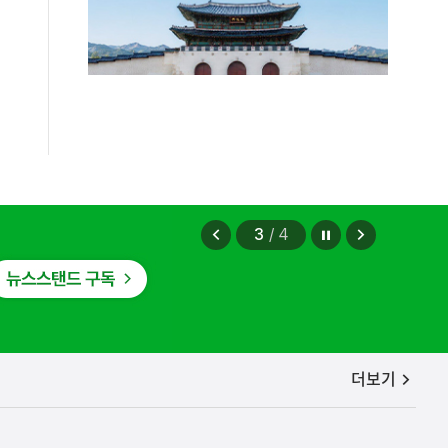
정지
이
다
4
/
4
전
음
보
보
기
기
공지사항
더보기
보상금을 신속하게 지급하겠습니다.