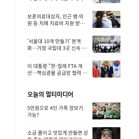
보훈의료대상자, 인근 병·의
원 등 치매 치료비 지원 받을
수 있어
'서울대 10개 만들기' 본격
화…거점 국립대 3곳 신속 선
정
이 대통령 "한-칠레 FTA 개
선…핵심광물 공급망 협력 더
욱 강화"
오늘의 멀티미디어
5만원으로 4인 가족 장보기
가능?
소금 줄이고 맛있게 만들면 상