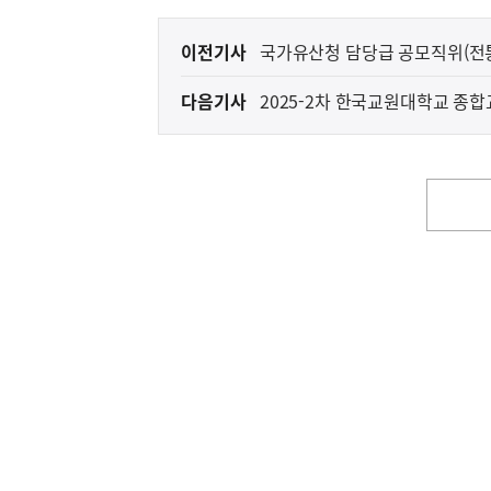
이
이전기사
국가유산청 담당급 공모직위(전
전
다음기사
2025-2차 한국교원대학교 종
다
음
기
사
영
역