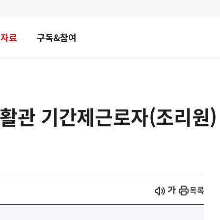
책자료
구독&참여
활관 기간제근로자(조리원)
시작
열기
목록