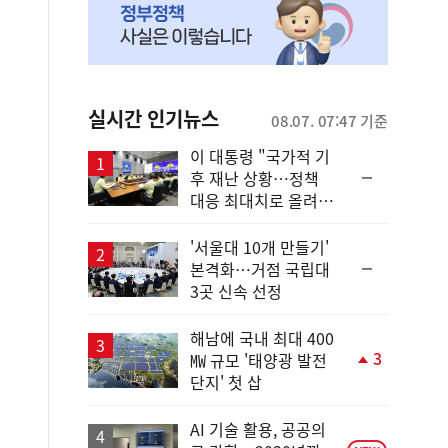
실시간 인기뉴스
08.07. 07:47 기준
이 대통령 "국가적 기
순
후 재난 상황…정책
위
대응 최대치로 올려
동
야"
일
'서울대 10개 만들기'
순
본격화…거점 국립대
위
3곳 신속 선정
동
일
해남에 국내 최대 400
3
㎿ 규모 '태양광 발전
단
단지' 첫 삽
계
상
승
AI 기술 활용, 공공의