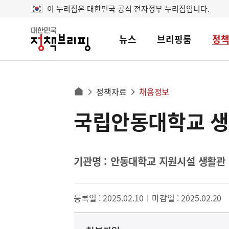
이 누리집은 대한민국 공식 전자정부 누리집입니다.
뉴스
브리핑룸
정
대
한
민
국
정
사
정책자료
채용정보
책
홈
브
이
으
국립안동대학교 생
콘
리
트
로
핑
텐
이
츠
동
영
기관명 : 안동대학교 지원시설 생활관
경
역
로
등록일 : 2025.02.10
마감일 : 2025.02.20