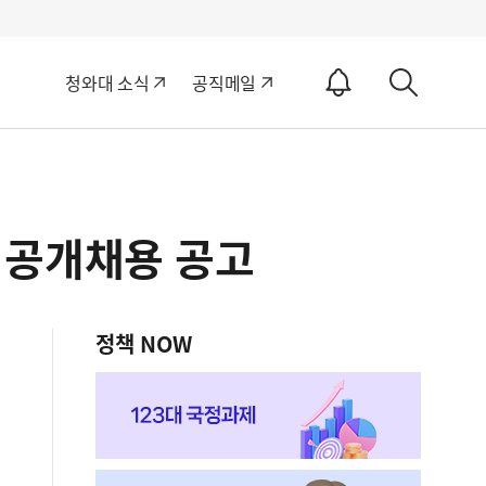
알
청와대 소식
공직메일
림
상
ON
세
검
색
 공개채용 공고
정책 NOW