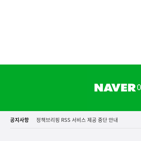
하
단
배
너
영
역
공지사항
정책브리핑 RSS 서비스 제공 중단 안내
아프리카돼지열병(AS
농림축산식품부