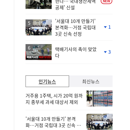
한다…'국내생산세액
NEW
공제' 신설
'서울대 10개 만들기'
1
본격화…거점 국립대
단
3곳 신속 선정
계
하
락
택배기사의 촉이 맞았
3
다
단
계
하
락
인기뉴스
최신뉴스
거주용 1주택, 시가 20억 원까
지 종부세 과세 대상서 제외
'서울대 10개 만들기' 본격
화…거점 국립대 3곳 신속 선