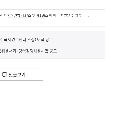
반 시
저작권법 제37조
및
제138조
에 따라 처벌될 수 있습니다.
주국제연수센터 소장) 모집 공고
품위생서기) 경력경쟁채용시험 공고
댓글
보기