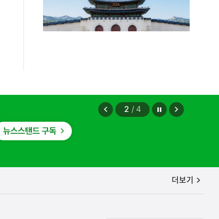
정지
이
다
2
/
4
전
음
보
보
기
기
공지사항
더보기