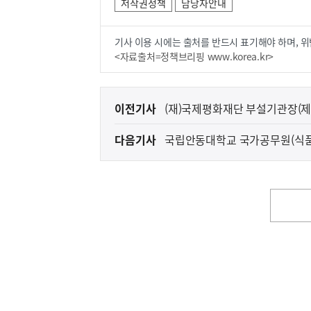
저작권정책
담당자안내
기사 이용 시에는 출처를 반드시 표기해야 하며, 위
<자료출처=정책브리핑 www.korea.kr>
이
이전기사
(재)국제평화재단 부설기관장(제
전
다음기사
국립안동대학교 국가공무원(식
다
음
기
사
영
역