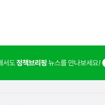
은
이
렇
습
니
다