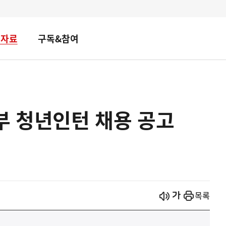
책자료
구독&참여
부 청년인턴 채용 공고
시작
열기
목록