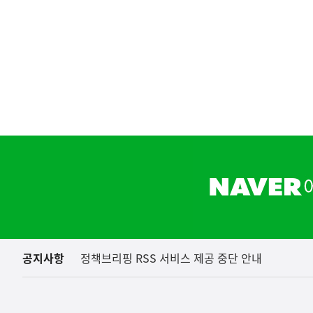
하
단
배
너
영
역
공지사항
정책브리핑 RSS 서비스 제공 중단 안내