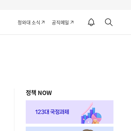
알
청와대 소식
공직메일
림
상
ON
세
검
색
정책 NOW