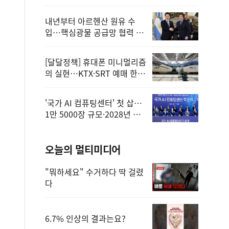
정
내년부터 아르헨산 원유 수
입…핵심광물 공급망 협력 체
계 마련
[달달정책] 휴대폰 미니멀리즘
의 실현…KTX·SRT 예매 한
번에 끝!
'국가 AI 컴퓨팅센터' 첫 삽…
1만 5000장 규모·2028년 완
공
오늘의 멀티미디어
"뭐하세요" 수거하다 딱 걸렸
다
6.7% 인상의 결과는요?