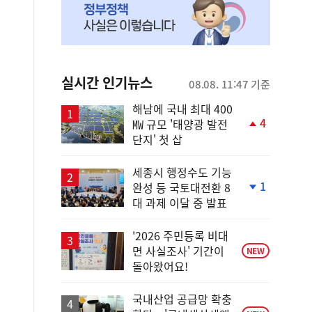
실시간 인기뉴스
08.08. 11:47 기준
해남에 국내 최대 400
4
㎿ 규모 '태양광 발전
단
단지' 첫 삽
계
상
승
세종시 행정수도 기능
1
완성 등 국토대전환 8
단
대 과제 이달 중 발표
계
하
락
'2026 주민등록 비대
면 사실조사' 기간이
NEW
돌아왔어요!
국내산업 공급망 확충