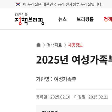
이 누리집은 대한민국 공식 전자정부 누리집입니다.
뉴스
브리핑룸
정
대
한
민
국
정
사
정책자료
채용정보
책
홈
브
이
으
2025년 여성가족
콘
리
트
로
핑
텐
이
츠
동
영
기관명 : 여성가족부
경
역
로
등록일 : 2025.02.10
마감일 : 2025.02.21