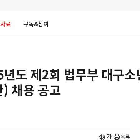
책자료
구독&참여
25년도 제2회 법무부 대구
) 채용 공고
시작
열기
목록