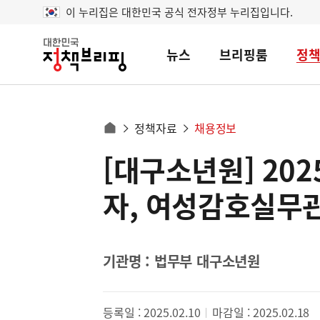
이 누리집은 대한민국 공식 전자정부 누리집입니다.
뉴스
브리핑룸
정
대
한
민
국
정
사
정책자료
채용정보
책
홈
브
이
으
[대구소년원] 20
콘
리
트
로
핑
텐
이
자, 여성감호실무관
츠
동
영
경
역
로
기관명 : 법무부 대구소년원
등록일 : 2025.02.10
마감일 : 2025.02.18