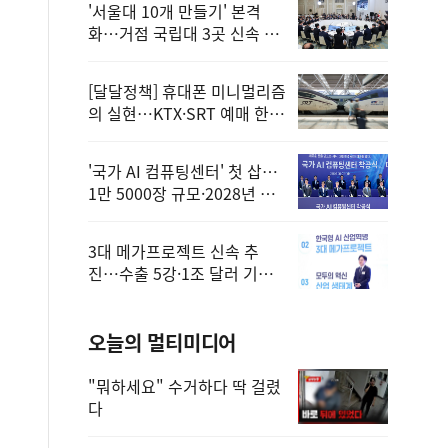
'서울대 10개 만들기' 본격
화…거점 국립대 3곳 신속 선
정
[달달정책] 휴대폰 미니멀리즘
의 실현…KTX·SRT 예매 한
번에 끝!
'국가 AI 컴퓨팅센터' 첫 삽…
1만 5000장 규모·2028년 완
공
3대 메가프로젝트 신속 추
진…수출 5강·1조 달러 기반
구축
오늘의 멀티미디어
"뭐하세요" 수거하다 딱 걸렸
다