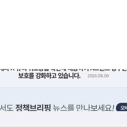
사
해외 K-뷰티 위조상품 확산에 대응하여 K브랜드 정부인
실
은
보호를 강화하고 있습니다.
2026.08.09
이
렇
습
니
다