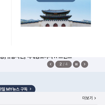
증, 유통차단, 국제공조까지 K-브랜드
정지
이
다
2
/
4
전
음
보
보
기
기
공지사항
더보기