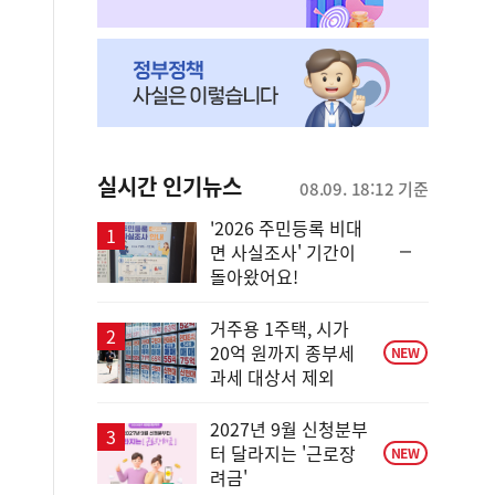
실시간 인기뉴스
08.09. 18:12 기준
'2026 주민등록 비대
순
면 사실조사' 기간이
위
돌아왔어요!
동
일
거주용 1주택, 시가
20억 원까지 종부세
NEW
과세 대상서 제외
2027년 9월 신청분부
터 달라지는 '근로장
NEW
려금'