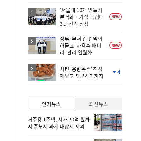
'서울대 10개 만들기'
본격화…거점 국립대
NEW
3곳 신속 선정
정부, 부처 간 칸막이
허물고 '사용후 배터
NEW
리' 관리 일원화
치킨 '용량꼼수' 직접
4
재보고 제보하기까지
단
계
하
락
인기뉴스
최신뉴스
거주용 1주택, 시가 20억 원까
지 종부세 과세 대상서 제외