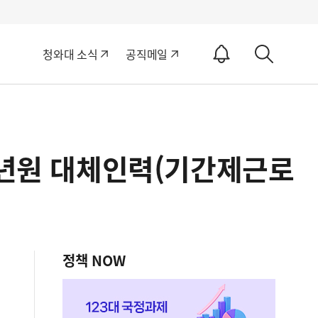
알
청와대 소식
공직메일
림
상
ON
세
검
색
소년원 대체인력(기간제근로
정책 NOW