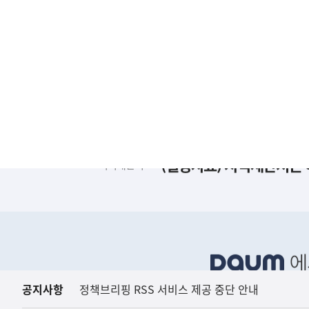
(설명자료) 지식재산처는 
지식재산처
하
단
배
너
영
역
공지사항
정책브리핑 RSS 서비스 제공 중단 안내