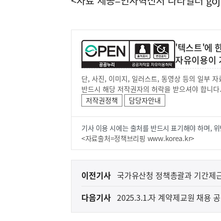
<자료 제공=
인사혁신처 나라일터
goj
'텍스트'에
자유이용이 
단, 사진, 이미지, 일러스트, 동영상 등의 일부
반드시 해당 저작권자의 허락을 받으셔야 합니다
저작권정책
담당자안내
기사 이용 시에는 출처를 반드시 표기해야 하며, 위
<자료출처=정책브리핑 www.korea.kr>
이
이전기사
국가유산청 정책총괄과 기간제근로
전
다음기사
2025.3.1.자 계약제교원 채용
다
음