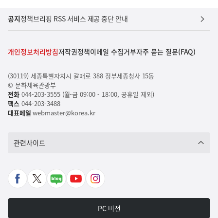
공지
정책브리핑 RSS 서비스 제공 중단 안내
개인정보처리방침
저작권정책
이메일 수집거부
자주 묻는 질문(FAQ)
(30119) 세종특별자치시 갈매로 388 정부세종청사 15동
© 문화체육관광부
전화
044-203-3555 (월-금 09:00 - 18:00, 공휴일 제외)
팩스
044-203-3488
대표메일
webmaster@korea.kr
관련사이트
페
X
네
유
인
이
바
이
튜
스
스
로
버
브
타
PC 버전
북
가
포
바
그