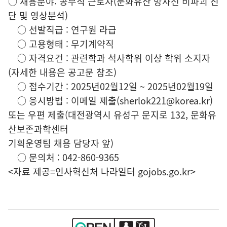
○ 채용분야: 공무직 근로자(문화유산 방사선 비파괴 진
단 및 영상분석)
○ 선발직급 : 연구원 라급
○ 고용형태 : 무기계약직
○ 자격요건 : 관련학과 석사학위 이상 학위 소지자
(자세한 내용은 공고문 참조)
○ 접수기간 : 2025년02월12일 ~ 2025년02월19일
○ 응시방법 : 이메일 제출(sherlok221@korea.kr)
또는 우편 제출(대전광역시 유성구 문지로 132, 문화유
산보존과학센터
기획운영팀 채용 담당자 앞)
○ 문의처 : 042-860-9365
<자료 제공=
인사혁신처 나라일터
gojobs.go.kr>