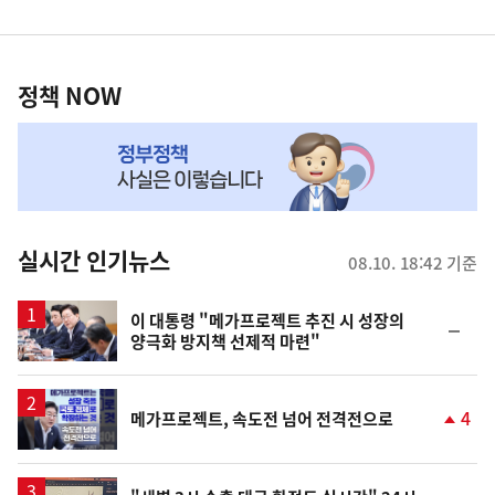
영
정
역
책
정책 NOW
NOW,
MY
맞
춤
뉴
실시간 인기뉴스
08.10. 18:42 기준
스
이 대통령 "메가프로젝트 추진 시 성장의
순
양극화 방지책 선제적 마련"
위
동
일
4
메가프로젝트, 속도전 넘어 전격전으로
단
계
상
승