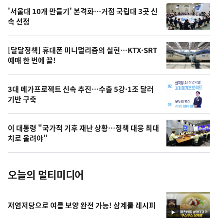
오
'서울대 10개 만들기' 본격화…거점 국립대 3곳 신
늘
속 선정
의
영
[달달정책] 휴대폰 미니멀리즘의 실현…KTX·SRT
상
예매 한 번에 끝!
,
오
3대 메가프로젝트 신속 추진…수출 5강·1조 달러
기반 구축
늘
의
이 대통령 "국가적 기후 재난 상황…정책 대응 최대
사
치로 올려야"
진
오늘의 멀티미디어
저염저당으로 여름 보양 완전 가능! 삼계롤 레시피
영