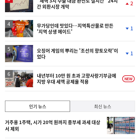
"새벽 3시 수출 대금 환전도 실시간" 24시
2
간 외환시장 개막
단
계
상
승
무가당인데 맛있다…지역특산물로 만든
1
'지역 상생 에이드'
단
계
하
락
오징어 게임의 뿌리는 '조선의 향토오락'이
1
었다
단
계
하
락
내년부터 10만 원 초과 고향사랑기부금에
NEW
지방 우대 세액 공제율 적용
인
인기 뉴스
최신 뉴스
기,
인
기
최
거주용 1주택, 시가 20억 원까지 종부세 과세 대상
뉴
서 제외
신,
스