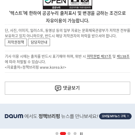
'텍스트'에 한하여 공공누리 출처표시 및 변경을 금하는 조건으로
자유이용이 가능합니다.
단, 사진, 이미지, 일러스트, 동영상 등의 일부 자료는 문화체육관광부가 저작권 전부를
보유하고 있지 아니하므로, 반드시 해당 저작권자의 허락을 받으셔야 합니다.
저작권정책
담당자안내
기사 이용 시에는 출처를 반드시 표기해야 하며, 위반 시
저작권법 제37조
및
제138조
에 따라 처벌될 수 있습니다.
<자료출처=정책브리핑
www.korea.kr
>
이
전
댓글
보기
다
음
히
기
단
배
사
너