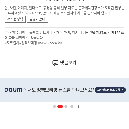
단, 사진, 이미지, 일러스트, 동영상 등의 일부 자료는 문화체육관광부가 저작권 전부를
보유하고 있지 아니하므로, 반드시 해당 저작권자의 허락을 받으셔야 합니다.
저작권정책
담당자안내
기사 이용 시에는 출처를 반드시 표기해야 하며, 위반 시
저작권법 제37조
및
제138조
에 따라 처벌될 수 있습니다.
<자료출처=정책브리핑
www.korea.kr
>
이
전
댓글
보기
다
음
히
기
단
배
사
너
영
정
역