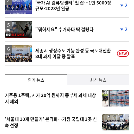
'국가 AI 컴퓨팅센터' 첫 삽…1만 5000장
2
규모·2028년 완공
단
계
하
락
영
2
"뭐하세요" 수거하다 딱 걸렸다
상
단
계
하
락
세종시 행정수도 기능 완성 등 국토대전환
NEW
8대 과제 이달 중 발표
인
인기 뉴스
최신 뉴스
기,
인
기
최
거주용 1주택, 시가 20억 원까지 종부세 과세 대상
뉴
서 제외
신,
스
오
'서울대 10개 만들기' 본격화…거점 국립대 3곳 신
늘
속 선정
의