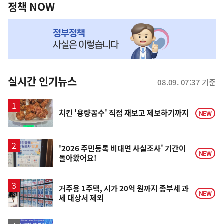
책
정책 NOW
NOW,
MY
맞
춤
뉴
실시간 인기뉴스
08.09. 07:37 기준
스
치킨 '용량꼼수' 직접 재보고 제보하기까지
NEW
'2026 주민등록 비대면 사실조사' 기간이
NEW
돌아왔어요!
거주용 1주택, 시가 20억 원까지 종부세 과
NEW
세 대상서 제외