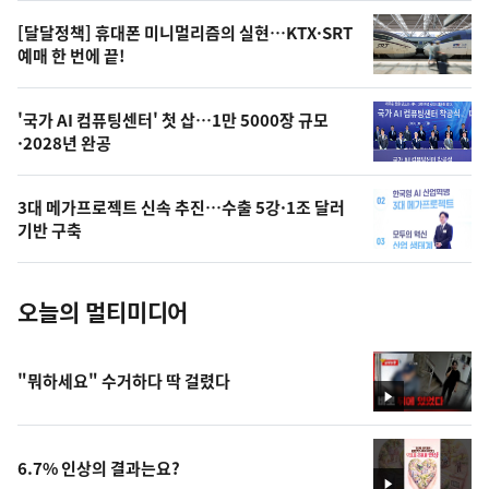
영
[달달정책] 휴대폰 미니멀리즘의 실현…KTX·SRT
상
예매 한 번에 끝!
,
오
'국가 AI 컴퓨팅센터' 첫 삽…1만 5000장 규모
·2028년 완공
늘
의
3대 메가프로젝트 신속 추진…수출 5강·1조 달러
사
기반 구축
진
오늘의 멀티미디어
"뭐하세요" 수거하다 딱 걸렸다
영
상
6.7% 인상의 결과는요?