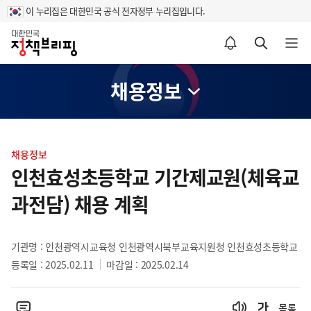
이 누리집은 대한민국 공식 전자정부 누리집입니다.
홈
알림설정 바로가기
검색 바로가기
메뉴 열기
채용정보
콘
텐
채용정보
츠
인천효성초등학교 기간제교원(체육교
영
과전담) 채용 계획
역
기관명 : 인천광역시교육청 인천광역시북부교육지원청 인천효성초등학교
등록일 : 2025.02.11
마감일 : 2025.02.14
목록