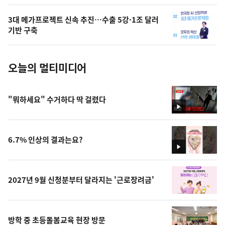
의
3대 메가프로젝트 신속 추진…수출 5강·1조 달러
사
기반 구축
진
오늘의 멀티미디어
"뭐하세요" 수거하다 딱 걸렸다
영
상
6.7% 인상의 결과는요?
영
상
2027년 9월 신청분부터 달라지는 '근로장려금'
방학 중 초등돌봄교육 현장 방문