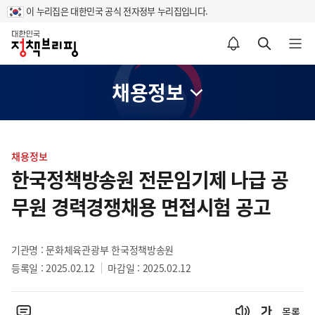
이 누리집은 대한민국 공식 전자정부 누리집입니다.
홈
알림설정 바로가기
검색 바로가기
메뉴 열기
채용정보
콘
텐
채용정보
츠
한국정책방송원 전문임기제 나급 공
영
무원 경력경쟁채용 면접시험 공고
역
기관명 : 문화체육관광부 한국정책방송원
등록일 : 2025.02.12
마감일 : 2025.02.12
목록