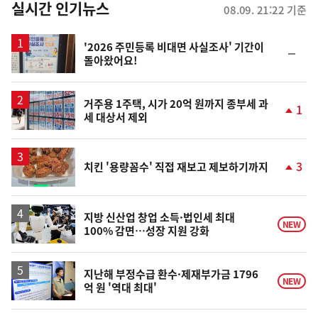
뉴
실시간 인기뉴스
08.09. 21:22 기준
스
'2026 주민등록 비대면 사실조사' 기간이
순
돌아왔어요!
위
동
일
거주용 1주택, 시가 20억 원까지 종부세 과
1
세 대상서 제외
단
계
상
승
3
치킨 '용량꼼수' 직접 재보고 제보하기까지
단
계
상
승
지방 신산업 창업 소득·법인세 최대
NEW
100% 감면…성장 지원 강화
지난해 부정수급 환수·제재부가금 1796
NEW
억 원 '역대 최대'