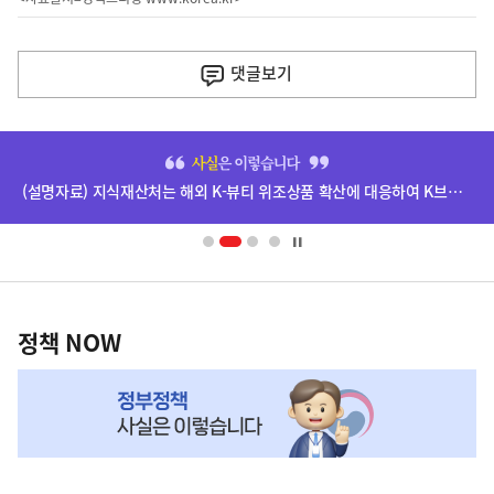
이
전
댓글
보기
다
음
히
기
단
(설명자료) 지식재산처는 해외 K-뷰티 위조상품 확산에 대응하여 K브랜드 정부인증, 유통차단, 국제공조까지 K-브랜드 보호를 강화하고 있습니다.
배
사
너
영
정
역
책
정책 NOW
NOW,
MY
맞
춤