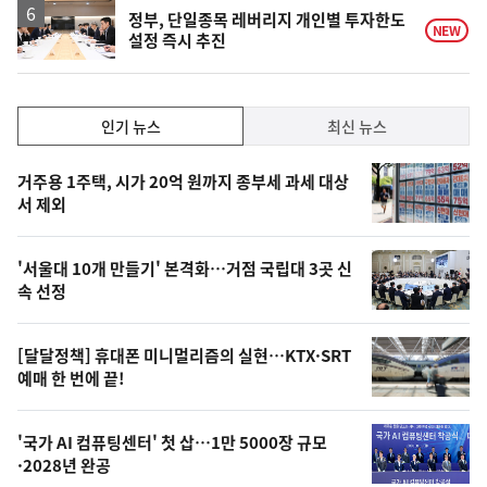
정부, 단일종목 레버리지 개인별 투자한도
NEW
설정 즉시 추진
인
인기 뉴스
최신 뉴스
기,
인
기
최
거주용 1주택, 시가 20억 원까지 종부세 과세 대상
뉴
서 제외
신,
스
오
'서울대 10개 만들기' 본격화…거점 국립대 3곳 신
늘
속 선정
의
영
[달달정책] 휴대폰 미니멀리즘의 실현…KTX·SRT
상
예매 한 번에 끝!
,
오
'국가 AI 컴퓨팅센터' 첫 삽…1만 5000장 규모
·2028년 완공
늘